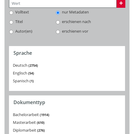
Volltext
nur Metadaten
Titel
erschienen nach
Autor(en)
erschienen vor
Sprache
Deutsch
2754
Englisch
54
Spanisch
1
Dokumenttyp
Bachelorarbeit
1914
Masterarbeit
610
Diplomarbeit
276