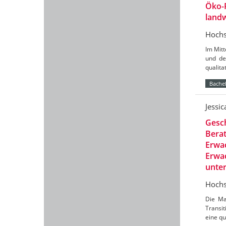
Öko-
landw
Hochs
Im Mit
und de
qualit
Bachel
Jessi
Gesch
Berat
Erwac
Erwac
unte
Hochs
Die Ma
Transit
eine qu