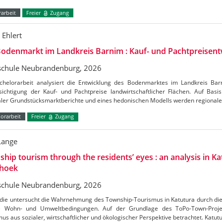
arbeit
Freier
Zugang
 Ehlert
odenmarkt im Landkreis Barnim : Kauf- und Pachtpreisent
chule Neubrandenburg, 2026
chelorarbeit analysiert die Entwicklung des Bodenmarktes im Landkreis Ba
ichtigung der Kauf- und Pachtpreise landwirtschaftlicher Flächen. Auf Basis 
aler Grundstücksmarktberichte und eines hedonischen Modells werden regional
orarbeit
Freier
Zugang
Lange
hip tourism through the residents’ eyes : an analysis in Ka
hoek
chule Neubrandenburg, 2026
udie untersucht die Wahrnehmung des Township-Tourismus in Katutura durch di
e Wohn- und Umweltbedingungen. Auf der Grundlage des ToPo-Town-Projek
us aus sozialer, wirtschaftlicher und ökologischer Perspektive betrachtet. Katutu