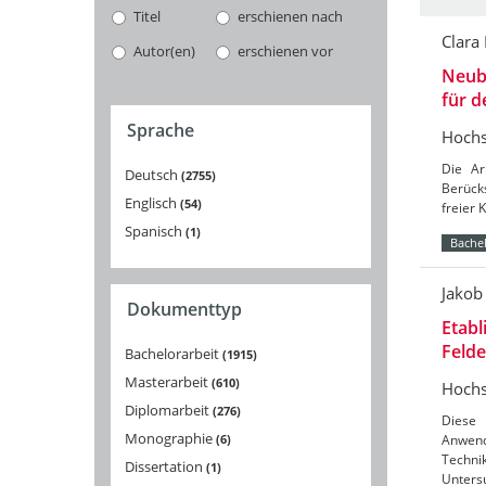
Titel
erschienen nach
Clara
Autor(en)
erschienen vor
Neuba
für 
Sprache
Hochs
Die Ar
Deutsch
2755
Berücks
Englisch
54
freier 
Spanisch
1
Bachel
Jakob
Dokumenttyp
Etabl
Feld
Bachelorarbeit
1915
Masterarbeit
610
Hochs
Diplomarbeit
276
Diese 
Monographie
6
Anwend
Techni
Dissertation
1
Unters