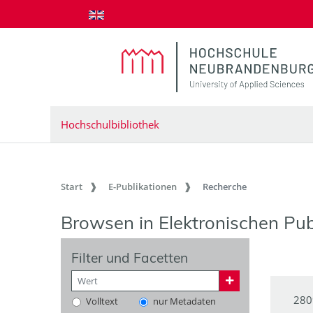
zum Inhalt springen
Hochschulbibliothek
Start
E-Publikationen
Recherche
Browsen in Elektronischen Pub
Filter und Facetten
280
Volltext
nur Metadaten