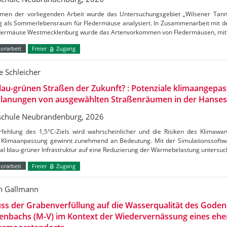
men der vorliegenden Arbeit wurde das Untersuchungsgebiet „Wilsener Tannen
g als Sommerlebensraum für Fledermäuse analysiert. In Zusammenarbeit mit de
edermäuse Westmecklenburg wurde das Artenvorkommen von Fledermäusen, mitt
orarbeit
Freier
Zugang
 Schleicher
lau-grünen Straßen der Zukunft? : Potenziale klimaangepas
lanungen von ausgewählten Straßenräumen in der Hanses
chule Neubrandenburg, 2026
rfehlung des 1,5°C-Ziels wird wahrscheinlicher und die Risiken des Klimaw
Klimaanpassung gewinnt zunehmend an Bedeutung. Mit der Simulationssoftw
al blau-grüner Infrastruktur auf eine Reduzierung der Wärmebelastung untersu
orarbeit
Freier
Zugang
n Gallmann
uss der Grabenverfüllung auf die Wasserqualität des Gode
enbachs (M-V) im Kontext der Wiedervernässung eines ehe