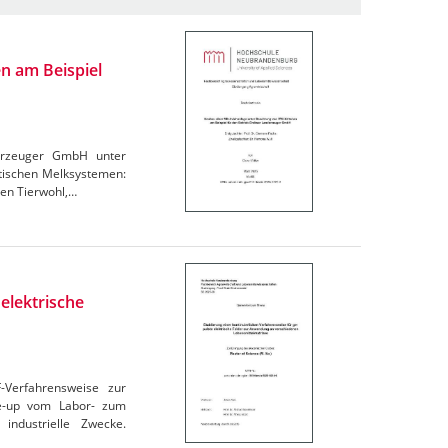
n am Beispiel
derzeuger GmbH unter
atischen Melksystemen:
den Tierwohl,…
elektrische
F-Verfahrensweise zur
le-up vom Labor- zum
industrielle Zwecke.