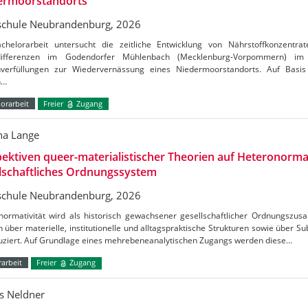
ermoorstandorts
chule Neubrandenburg, 2026
chelorarbeit untersucht die zeitliche Entwicklung von Nährstoffkonzentrat
tdifferenzen im Godendorfer Mühlenbach (Mecklenburg-Vorpommern) 
verfüllungen zur Wiedervernässung eines Niedermoorstandorts. Auf Basis
n…
orarbeit
Freier
Zugang
a Lange
ektiven queer-materialistischer Theorien auf Heteronormat
lschaftliches Ordnungssystem
chule Neubrandenburg, 2026
normativität wird als historisch gewachsener gesellschaftlicher Ordnungszus
h über materielle, institutionelle und alltagspraktische Strukturen sowie über S
uziert. Auf Grundlage eines mehrebeneanalytischen Zugangs werden diese…
arbeit
Freier
Zugang
s Neldner