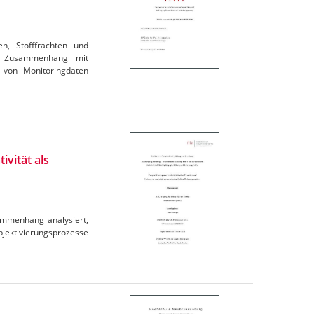
en, Stofffrachten und
im Zusammenhang mit
 von Monitoringdaten
ivität als
ammenhang analysiert,
ubjektivierungsprozesse