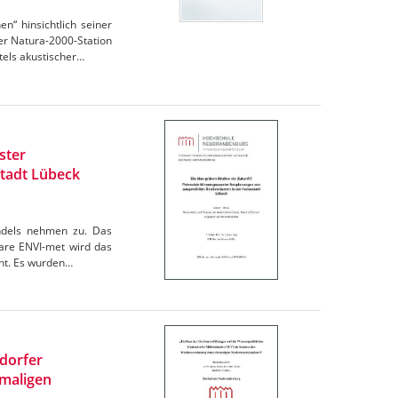
“ hinsichtlich seiner
r Natura-2000-Station
els akustischer…
ster
tadt Lübeck
andels nehmen zu. Das
are ENVI-met wird das
cht. Es wurden…
ndorfer
maligen