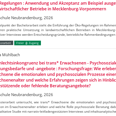
Regelungen : Anwendung und Akzeptanz am Beispiel ausge
irtschaftlicher Betriebe in Mecklenburg-Vorpommern
chule Neubrandenburg, 2026
telpunkt der Bachelorarbeit steht die Einführung der Öko-Regelungen im Rahm
ren praktische Umsetzung in landwirtschaftlichen Betrieben in Mecklenbu
ativer Interviews werden Entscheidungsgründe, betriebliche Rahmenbedingungen
orarbeit
Freier
Zugang
ca Mühlbach
lechtsinkongruenz bei trans* Erwachsenen - Psychosozial
ungsbedarfe und -angebote : Forschungsfrage: Wie erlebe
hsene die emotionalen und psychosozialen Prozesse einer
hsenenalter und welche Erfahrungen zeigen sich in Hinblic
rstützende oder fehlende Beratungsangebote?
chule Neubrandenburg, 2026
sterarbeit untersucht, wie trans* Erwachsene die emotionalen und psychoso
ion im Erwachsenenalter erleben und welche Rolle psychosoziale Beratung dabei
alitative Studie mit narrativ-leitfadengestützten Interviews und inhaltsanalytisch