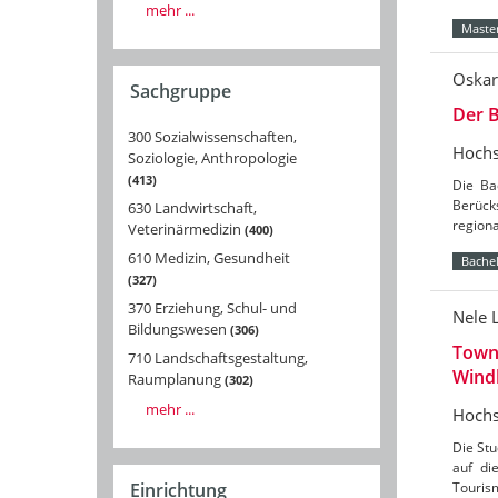
mehr ...
Master
Oskar
Sachgruppe
Der B
300 Sozialwissenschaften,
Hochs
Soziologie, Anthropologie
413
Die Ba
Berücks
630 Landwirtschaft,
region
Veterinärmedizin
400
610 Medizin, Gesundheit
Bachel
327
370 Erziehung, Schul- und
Nele 
Bildungswesen
306
Towns
710 Landschaftsgestaltung,
Wind
Raumplanung
302
mehr ...
Hochs
Die St
auf di
Tourism
Einrichtung