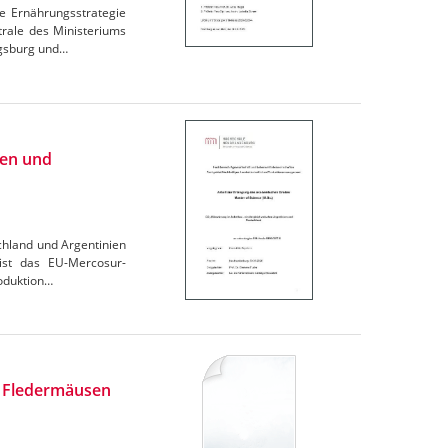
e Ernährungsstrategie
trale des Ministeriums
igsburg und…
ien und
chland und Argentinien
 ist das EU-Mercosur-
oduktion…
n Fledermäusen