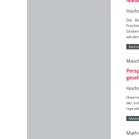
Nied
Hochs
Die Ba
Frach
Graben
werde
Bachel
Masch
Persp
gesel
Hochs
Hetero
der sic
reprod
Master
Mathi