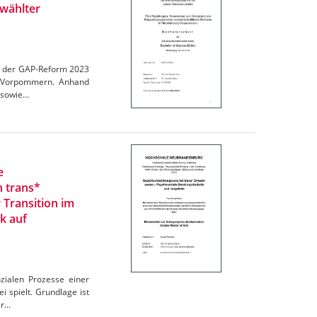
wählter
en der GAP-Reform 2023
rg-Vorpommern. Anhand
 sowie…
e
n trans*
 Transition im
k auf
zialen Prozesse einer
 spielt. Grundlage ist
er…