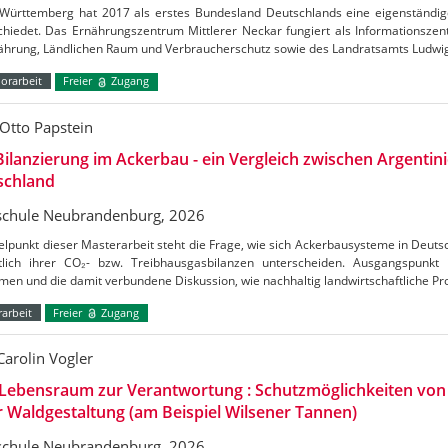
Württemberg hat 2017 als erstes Bundesland Deutschlands eine eigenständig
chiedet. Das Ernährungszentrum Mittlerer Neckar fungiert als Informationszen
nährung, Ländlichen Raum und Verbraucherschutz sowie des Landratsamts Ludw
orarbeit
Freier
Zugang
Otto Papstein
ilanzierung im Ackerbau - ein Vergleich zwischen Argentin
schland
chule Neubrandenburg, 2026
elpunkt dieser Masterarbeit steht die Frage, wie sich Ackerbausysteme in Deuts
htlich ihrer CO₂- bzw. Treibhausgasbilanzen unterscheiden. Ausgangspunkt
en und die damit verbundene Diskussion, wie nachhaltig landwirtschaftliche Pr
arbeit
Freier
Zugang
Carolin Vogler
Lebensraum zur Verantwortung : Schutzmöglichkeiten vo
r Waldgestaltung (am Beispiel Wilsener Tannen)
chule Neubrandenburg, 2026