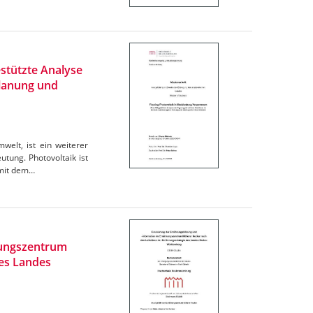
stützte Analyse
Planung und
elt, ist ein weiterer
tung. Photovoltaik ist
omit dem…
rungszentrum
des Landes