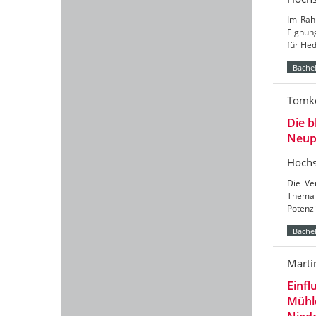
Im Rah
Eignun
für Fl
Bachel
Tomke
Die b
Neup
Hochs
Die Ve
Thema 
Potenzi
Bachel
Marti
Einfl
Mühl