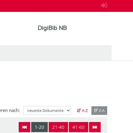
DigiBib NB
eren nach:
A-Z
Z-A
1-20
21-40
41-60