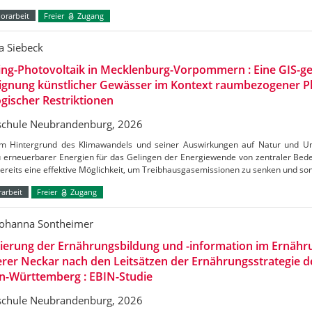
orarbeit
Freier
Zugang
a Siebeck
ing-Photovoltaik in Mecklenburg-Vorpommern : Eine GIS-ge
Eignung künstlicher Gewässer im Kontext raumbezogener 
gischer Restriktionen
chule Neubrandenburg, 2026
m Hintergrund des Klimawandels und seiner Auswirkungen auf Natur und Umw
 erneuerbarer Energien für das Gelingen der Energiewende von zentraler Bedeu
bereits eine effektive Möglichkeit, um Treibhausgasemissionen zu senken und s
arbeit
Freier
Zugang
Johanna Sontheimer
uierung der Ernährungsbildung und -information im Ernäh
erer Neckar nach den Leitsätzen der Ernährungsstrategie 
n-Württemberg : EBIN-Studie
chule Neubrandenburg, 2026