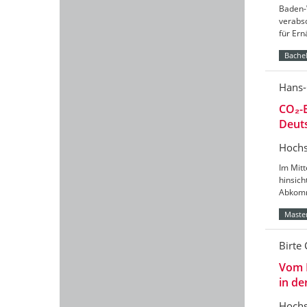
Baden-
verabs
für Er
Bachel
Hans-
CO₂-B
Deut
Hochs
Im Mitt
hinsic
Abkomm
Master
Birte 
Vom 
in de
Hochs