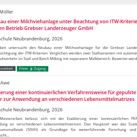
 Möller
u einer Milchviehanlage unter Beachtung von ITW-Kriterie
den Betrieb Grebser Landerzeuger GmbH
chule Neubrandenburg, 2026
beit untersucht den Neubau einer Milchviehanlage für die Grebser Lan
ichtigung der ITW-Kriterien. Verglichen werden zwei Stallvarianten mit autom
Kuhverkehr im Stall und Batch Milking mit separatem Melkbereich. Bewertet wer
orarbeit
Freier
Zugang
 Awe
ierung einer kontinuierlichen Verfahrensweise für gepulste 
er zur Anwendung an verschiedenen Lebensmittelmatrizes
chule Neubrandenburg, 2026
Masterarbeit befasst sich mit der Etablierung einer kontinuierlichen PE
ung an verschiedenen Lebensmittelmatrizen. Das Hauptziel war das Sca
kumsmaßstab (50l/H) als Grundlage für weiterführende Forschung und 
ucht…