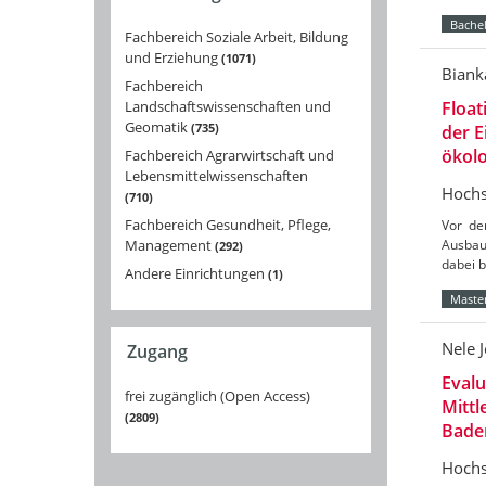
Bachel
Fachbereich Soziale Arbeit, Bildung
und Erziehung
1071
Biank
Fachbereich
Landschaftswissenschaften und
Float
Geomatik
735
der 
ökolo
Fachbereich Agrarwirtschaft und
Lebensmittelwissenschaften
Hochs
710
Fachbereich Gesundheit, Pflege,
Vor de
Management
Ausbau
292
dabei 
Andere Einrichtungen
1
Master
Nele 
Zugang
Eval
frei zugänglich (Open Access)
Mittl
2809
Bade
Hochs