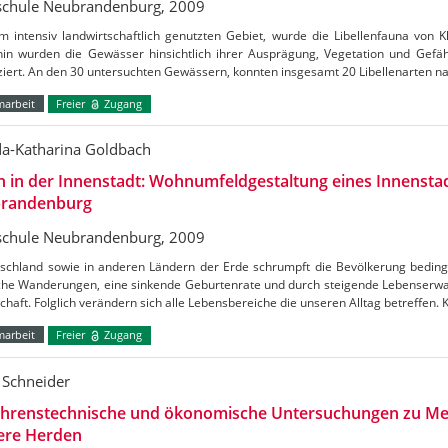
chule Neubrandenburg, 2009
m intensiv landwirtschaftlich genutzten Gebiet, wurde die Libellenfauna von K
hin wurden die Gewässer hinsichtlich ihrer Ausprägung, Vegetation und Gefä
iziert. An den 30 untersuchten Gewässern, konnten insgesamt 20 Libellenarten
marbeit
Freier
Zugang
da-Katharina Goldbach
 in der Innenstadt: Wohnumfeldgestaltung eines Innensta
randenburg
chule Neubrandenburg, 2009
tschland sowie in anderen Ländern der Erde schrumpft die Bevölkerung beding
iche Wanderungen, eine sinkende Geburtenrate und durch steigende Lebenserwa
chaft. Folglich verändern sich alle Lebensbereiche die unseren Alltag betreffen
marbeit
Freier
Zugang
 Schneider
ahrenstechnische und ökonomische Untersuchungen zu Me
ere Herden