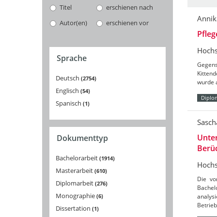
Titel
erschienen nach
Annik
Autor(en)
erschienen vor
Pfleg
Hochs
Sprache
Gegens
Kitten
Deutsch
2754
wurde a
Englisch
54
Diplo
Spanisch
1
Sasc
Unte
Dokumenttyp
Berü
Bachelorarbeit
1914
Hochs
Masterarbeit
610
Die vo
Diplomarbeit
276
Bachel
Monographie
6
analys
Betrieb
Dissertation
1