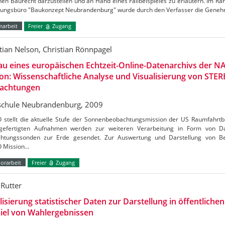
en Baurecht darzustellen und an Hand eines Fallbeispieles zu erläutern. Im R
nungsbüro "Baukonzept Neubrandenburg" wurde durch den Verfasser die Gene
marbeit
Freier
Zugang
tian Nelson, Christian Rönnpagel
u eines europäischen Echtzeit-Online-Datenarchivs der 
on: Wissenschaftliche Analyse und Visualisierung von STER
achtungen
chule Neubrandenburg, 2009
 stellt die aktuelle Stufe der Sonnenbeobachtungsmission der US Raumfahrt
gefertigten Aufnahmen werden zur weiteren Verarbeitung in Form von 
htungssonden zur Erde gesendet. Zur Auswertung und Darstellung von B
 Mission…
orarbeit
Freier
Zugang
 Rutter
lisierung statistischer Daten zur Darstellung in öffentlich
iel von Wahlergebnissen