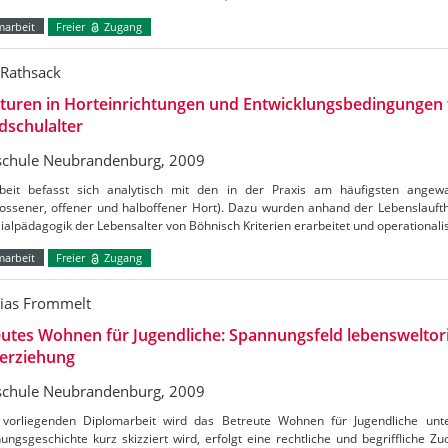
marbeit
Freier
Zugang
 Rathsack
turen in Horteinrichtungen und Entwicklungsbedingungen 
dschulalter
chule Neubrandenburg, 2009
beit befasst sich analytisch mit den in der Praxis am häufigsten angewa
lossener, offener und halboffener Hort). Dazu wurden anhand der Lebenslauft
ialpädagogik der Lebensalter von Böhnisch Kriterien erarbeitet und operationali
marbeit
Freier
Zugang
ias Frommelt
utes Wohnen für Jugendliche: Spannungsfeld lebensweltori
erziehung
chule Neubrandenburg, 2009
 vorliegenden Diplomarbeit wird das Betreute Wohnen für Jugendliche unt
ungsgeschichte kurz skizziert wird, erfolgt eine rechtliche und begriffliche Z