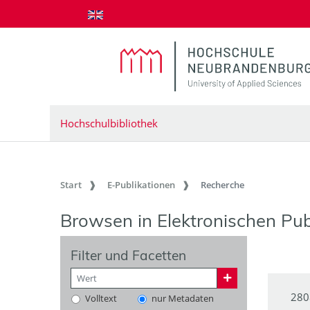
zum Inhalt springen
Hochschulbibliothek
Start
E-Publikationen
Recherche
Browsen in Elektronischen Pub
Filter und Facetten
280
Volltext
nur Metadaten