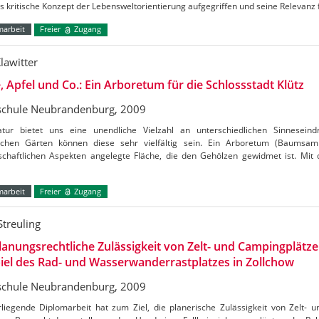
s kritische Konzept der Lebensweltorientierung aufgegriffen und seine Relevanz 
marbeit
Freier
Zugang
lawitter
, Apfel und Co.: Ein Arboretum für die Schlossstadt Klütz
chule Neubrandenburg, 2009
tur bietet uns eine unendliche Vielzahl an unterschiedlichen Sinneseind
schen Gärten können diese sehr vielfältig sein. Ein Arboretum (Baumsam
schaftlichen Aspekten angelegte Fläche, die den Gehölzen gewidmet ist. Mit
marbeit
Freier
Zugang
Streuling
lanungsrechtliche Zulässigkeit von Zelt- und Campingplätze
iel des Rad- und Wasserwanderrastplatzes in Zollchow
chule Neubrandenburg, 2009
rliegende Diplomarbeit hat zum Ziel, die planerische Zulässigkeit von Zelt-