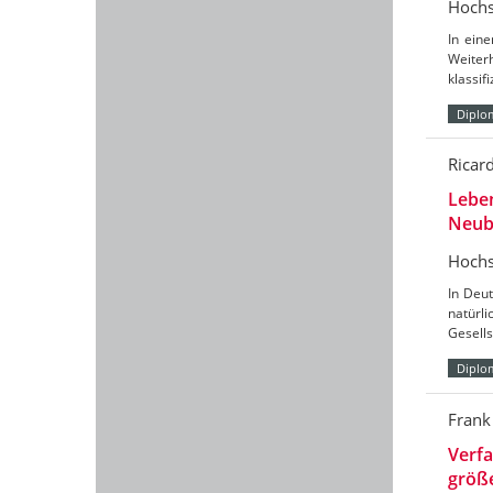
Hochs
In eine
Weiter
klassif
Diplo
Ricar
Leben
Neub
Hochs
In Deu
natürl
Gesells
Diplo
Frank
Verf
größ