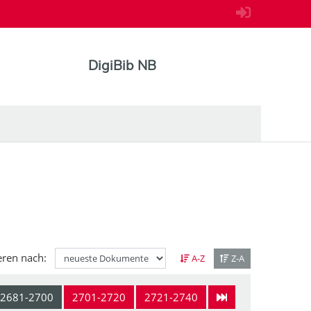
DigiBib NB
eren nach:
A-Z
Z-A
2681-2700
2701-2720
2721-2740