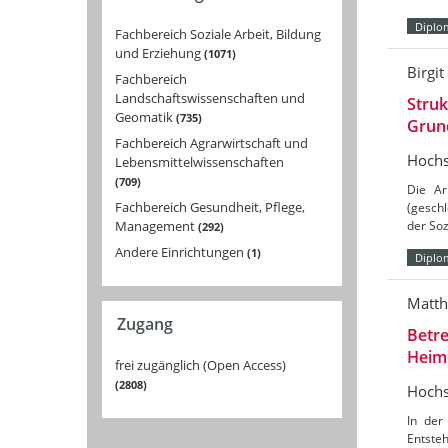
Diplo
Fachbereich Soziale Arbeit, Bildung
und Erziehung
1071
Birgit
Fachbereich
Landschaftswissenschaften und
Struk
Geomatik
735
Grun
Fachbereich Agrarwirtschaft und
Hochs
Lebensmittelwissenschaften
709
Die Ar
Fachbereich Gesundheit, Pflege,
(gesch
Management
der Soz
292
Andere Einrichtungen
1
Diplo
Matth
Zugang
Betre
Heim
frei zugänglich (Open Access)
2808
Hochs
In der
Entsteh