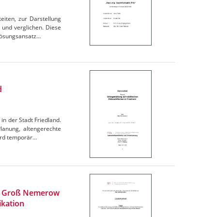
iten, zur Darstellung
 und verglichen. Diese
 Lösungsansatz…
d
in der Stadt Friedland.
lanung, altengerechte
wird temporär…
um Groß Nemerow
ikation