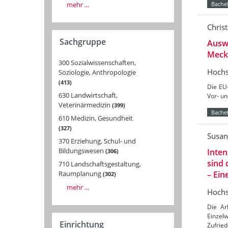
mehr ...
Bachel
Christ
Sachgruppe
Auswi
Meck
300 Sozialwissenschaften,
Hochs
Soziologie, Anthropologie
413
Die EU
630 Landwirtschaft,
Vor- un
Veterinärmedizin
399
Bachel
610 Medizin, Gesundheit
327
Susan
370 Erziehung, Schul- und
Bildungswesen
Inten
306
sind 
710 Landschaftsgestaltung,
– Ein
Raumplanung
302
mehr ...
Hochs
Die Ar
Einzel
Einrichtung
Zufried