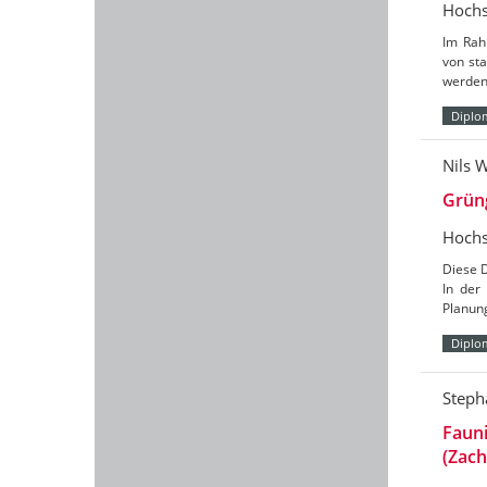
Hochs
Im Rah
von sta
werden 
Diplo
Nils 
Grüng
Hochs
Diese D
In der
Planung
Diplo
Steph
Faun
(Zac