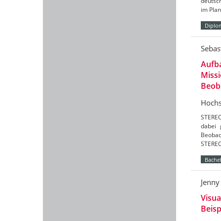
deutsch
im Pla
Diplo
Sebas
Aufba
Missi
Beob
Hochs
STEREO
dabei 
Beobac
STEREO
Bachel
Jenny
Visua
Beisp