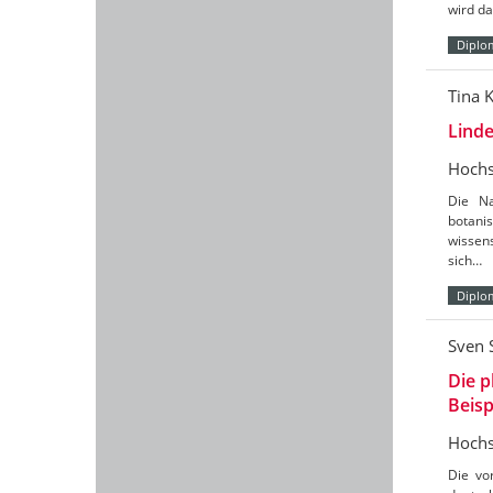
wird da
Diplo
Tina K
Linde
Hochs
Die Na
botani
wissen
sich…
Diplo
Sven 
Die p
Beisp
Hochs
Die vo