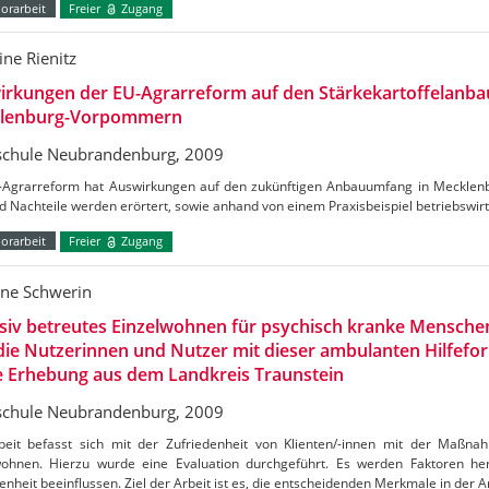
orarbeit
Freier
Zugang
ine Rienitz
rkungen der EU-Agrarreform auf den Stärkekartoffelanba
lenburg-Vorpommern
chule Neubrandenburg, 2009
-Agrarreform hat Auswirkungen auf den zukünftigen Anbauumfang in Meckle
d Nachteile werden erörtert, sowie anhand von einem Praxisbeispiel betriebswirts
orarbeit
Freier
Zugang
ne Schwerin
siv betreutes Einzelwohnen für psychisch kranke Menschen
die Nutzerinnen und Nutzer mit dieser ambulanten Hilfefo
e Erhebung aus dem Landkreis Traunstein
chule Neubrandenburg, 2009
beit befasst sich mit der Zufriedenheit von Klienten/-innen mit der Maßnah
wohnen. Hierzu wurde eine Evaluation durchgeführt. Es werden Faktoren hera
enheit beeinflussen. Ziel der Arbeit ist es, die entscheidenden Merkmale in der A