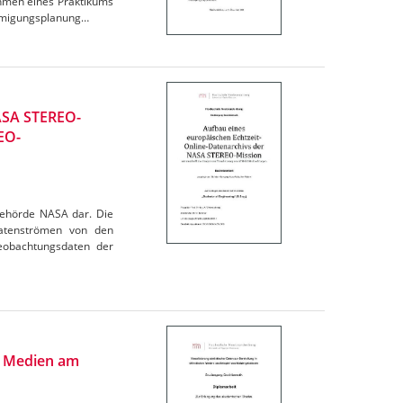
ahmen eines Praktikums
hmigungsplanung…
NASA STEREO-
EO-
behörde NASA dar. Die
Datenströmen von den
eobachtungsdaten der
en Medien am