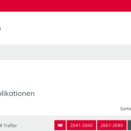
likationen
Sorti
2641-2660
2661-2680
8 Treffer