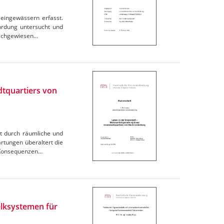
leingewässern erfasst.
hrdung untersucht und
 nachgewiesen…
dtquartiers von
t durch räumliche und
rtungen überaltert die
. Konsequenzen…
lksystemen für