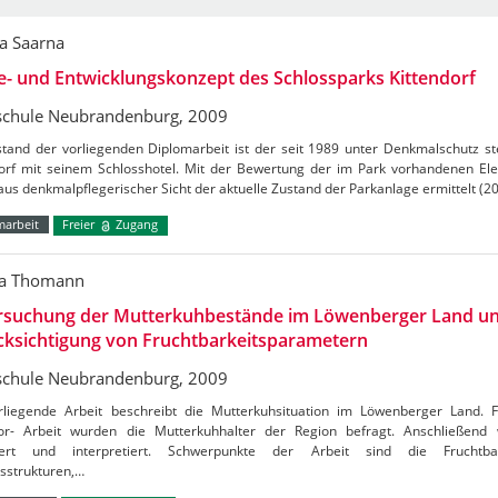
a Saarna
e- und Entwicklungskonzept des Schlossparks Kittendorf
chule Neubrandenburg, 2009
tand der vorliegenden Diplomarbeit ist der seit 1989 unter Denkmalschutz st
dorf mit seinem Schlosshotel. Mit der Bewertung der im Park vorhandenen El
us denkmalpflegerischer Sicht der aktuelle Zustand der Parkanlage ermittelt (2
marbeit
Freier
Zugang
ha Thomann
rsuchung der Mutterkuhbestände im Löwenberger Land un
cksichtigung von Fruchtbarkeitsparametern
chule Neubrandenburg, 2009
rliegende Arbeit beschreibt die Mutterkuhsituation im Löwenberger Land. F
or- Arbeit wurden die Mutterkuhhalter der Region befragt. Anschließend
iert und interpretiert. Schwerpunkte der Arbeit sind die Fruchtbar
sstrukturen,…