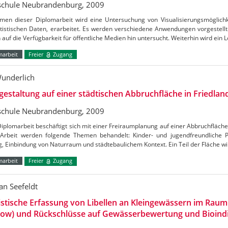
chule Neubrandenburg, 2009
men dieser Diplomarbeit wird eine Untersuchung von Visualisierungsmöglichke
tistischen Daten, erarbeitet. Es werden verschiedene Anwendungen vorgestellt
auf die Verfügbarkeit für öffentliche Medien hin untersucht. Weiterhin wird ein
marbeit
Freier
Zugang
Wunderlich
estaltung auf einer städtischen Abbruchfläche in Friedlan
chule Neubrandenburg, 2009
iplomarbeit beschäftigt sich mit einer Freiraumplanung auf einer Abbruchfläche 
 Arbeit werden folgende Themen behandelt: Kinder- und jugendfreundliche P
, Einbindung von Naturraum und städtebaulichem Kontext. Ein Teil der Fläche 
marbeit
Freier
Zugang
an Seefeldt
istische Erfassung von Libellen an Kleingewässern im Ra
how) und Rückschlüsse auf Gewässerbewertung und Bioind