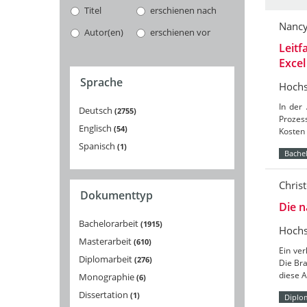
Titel
erschienen nach
Nancy
Autor(en)
erschienen vor
Leitf
Excel
Sprache
Hochs
In der
Deutsch
2755
Prozes
Englisch
54
Kosten 
Spanisch
1
Bachel
Chris
Dokumenttyp
Die n
Bachelorarbeit
1915
Hochs
Masterarbeit
610
Ein ver
Diplomarbeit
276
Die Bra
diese 
Monographie
6
Dissertation
1
Diplo