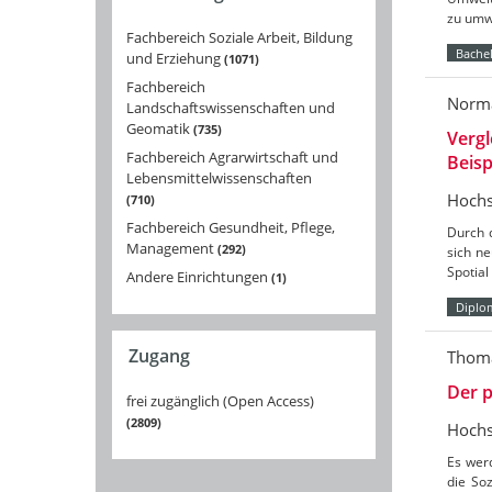
zu umw
Fachbereich Soziale Arbeit, Bildung
Bachel
und Erziehung
1071
Fachbereich
Norma
Landschaftswissenschaften und
Geomatik
735
Vergl
Fachbereich Agrarwirtschaft und
Beis
Lebensmittelwissenschaften
Hochs
710
Fachbereich Gesundheit, Pflege,
Durch 
Management
292
sich ne
Spotial
Andere Einrichtungen
1
Diplo
Zugang
Thoma
Der 
frei zugänglich (Open Access)
2809
Hochs
Es wer
die Soz