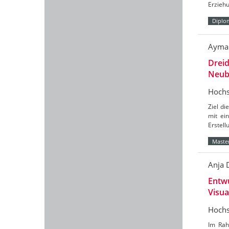
Erzieh
Diplo
Ayman
Drei
Neub
Hochs
Ziel d
mit ei
Erstell
Master
Anja 
Entw
Visua
Hochs
Im Rah