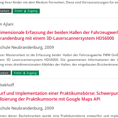
ung ihrer Kinder mit dem Medium Fernsehen. Diese sind Vorraussetzungen für e
marbeit
Freier
Zugang
 Ajlani
dimensionale Erfassung der beiden Hallen der Fahrzeugw
randenburg mit einem 3D-Laserscannersystem HDS6000
chule Neubrandenburg, 2009
ieser Masterarbeit ist die Erfassung beider Hallen der Fahrzeugwerke FWW G
nem 3D Laserscannersystem HDS6000. Die gewonnenen Informationen der 
ung eines dreidimensionalen Abbildes der Hallen, des eingebauten Brückenkrane
arbeit
Freier
Zugang
Diekhoff
urf und Implementation einer Praktikumsbörse: Schwerpun
lisierung der Praktikumsorte mit Google Maps API
chule Neubrandenburg, 2009
men dieser Bachelorarbeit wurde eine Praktikumsbörse entworfen und impl