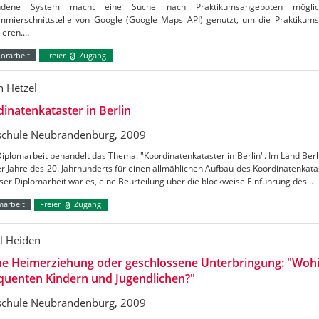
andene System macht eine Suche nach Praktikumsangeboten mögli
mmierschnittstelle von Google (Google Maps API) genutzt, um die Praktikumso
sieren.…
orarbeit
Freier
Zugang
n Hetzel
inatenkataster in Berlin
chule Neubrandenburg, 2009
iplomarbeit behandelt das Thema: "Koordinatenkataster in Berlin". Im Land Berl
r Jahre des 20. Jahrhunderts für einen allmählichen Aufbau des Koordinatenkata
eser Diplomarbeit war es, eine Beurteilung über die blockweise Einführung des…
marbeit
Freier
Zugang
l Heiden
ne Heimerziehung oder geschlossene Unterbringung: "Wohi
quenten Kindern und Jugendlichen?"
chule Neubrandenburg, 2009