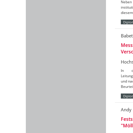
Neben 
instit
diesem 
Diplo
Babet
Mess
Vers
Hochs
In d
Leitun
und nac
Beurte
Diplo
Andy
Fests
"Möl