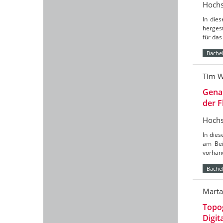
Hochs
In die
hergest
für das
Bachel
Tim 
Genau
der F
Hochs
In dies
am Bei
vorhan
Bachel
Marta
Topog
Digit