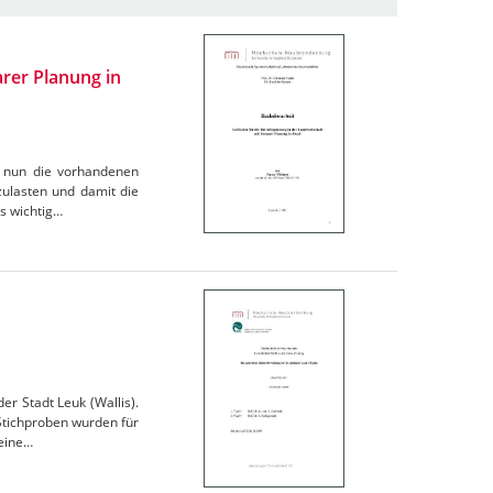
arer Planung in
an nun die vorhandenen
zulasten und damit die
rs wichtig…
r Stadt Leuk (Wallis).
 Stichproben wurden für
 eine…