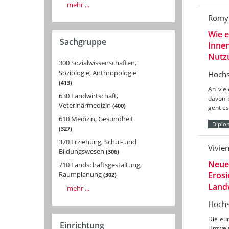
mehr ...
Romy 
Wie e
Sachgruppe
Innen
Nutz
300 Sozialwissenschaften,
Soziologie, Anthropologie
Hochs
413
An vie
630 Landwirtschaft,
davon b
Veterinärmedizin
400
geht e
610 Medizin, Gesundheit
Diplo
327
370 Erziehung, Schul- und
Vivie
Bildungswesen
306
Neue 
710 Landschaftsgestaltung,
Eros
Raumplanung
302
Land
mehr ...
Hochs
Die eu
Einrichtung
Umwelt