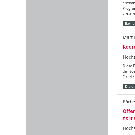
entst
Progra
visuali
Bachel
Marti
Koord
Hochs
Diese D
der 80e
Ziel di
Diplo
Bärbe
Offe
delin
Hochs