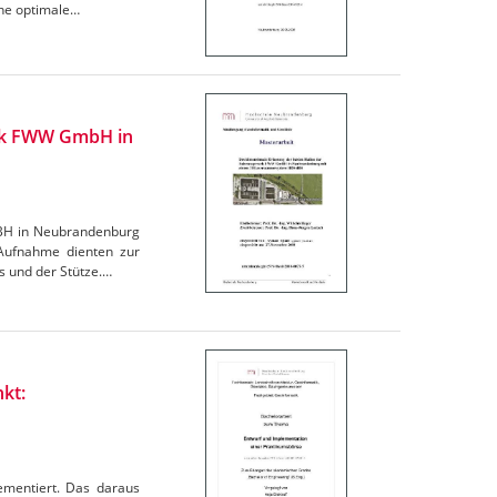
ine optimale…
erk FWW GmbH in
mBH in Neubrandenburg
Aufnahme dienten zur
s und der Stütze.…
kt:
ementiert. Das daraus