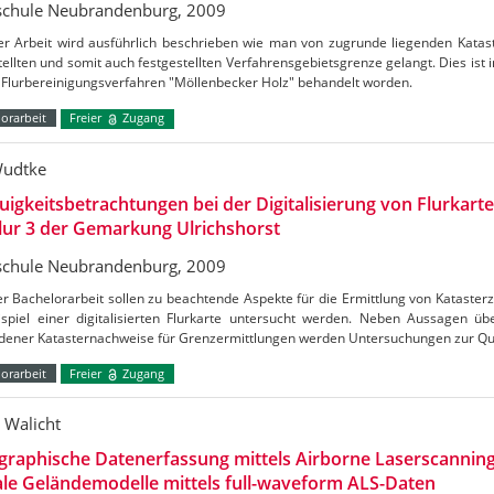
chule Neubrandenburg, 2009
ser Arbeit wird ausführlich beschrieben wie man von zugrunde liegenden Katas
ellten und somit auch festgestellten Verfahrensgebietsgrenze gelangt. Dies ist in
 Flurbereinigungsverfahren "Möllenbecker Holz" behandelt worden.
orarbeit
Freier
Zugang
Wudtke
igkeitsbetrachtungen bei der Digitalisierung von Flurkart
lur 3 der Gemarkung Ulrichshorst
chule Neubrandenburg, 2009
er Bachelorarbeit sollen zu beachtende Aspekte für die Ermittlung von Kataster
spiel einer digitalisierten Flurkarte untersucht werden. Neben Aussagen üb
dener Katasternachweise für Grenzermittlungen werden Untersuchungen zur Qua
orarbeit
Freier
Zugang
 Walicht
raphische Datenerfassung mittels Airborne Laserscanning
ale Geländemodelle mittels full-waveform ALS-Daten