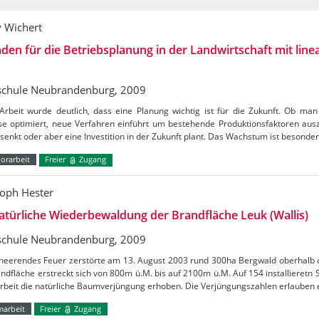
 Wichert
aden für die Betriebsplanung in der Landwirtschaft mit line
chule Neubrandenburg, 2009
 Arbeit wurde deutlich, dass eine Planung wichtig ist für die Zukunft. Ob m
se optimiert, neue Verfahren einführt um bestehende Produktionsfaktoren aus
senkt oder aber eine Investition in der Zukunft plant. Das Wachstum ist besonde
orarbeit
Freier
Zugang
toph Hester
atürliche Wiederbewaldung der Brandfläche Leuk (Wallis)
chule Neubrandenburg, 2009
heerendes Feuer zerstörte am 13. August 2003 rund 300ha Bergwald oberhalb de
ndfläche erstreckt sich von 800m ü.M. bis auf 2100m ü.M. Auf 154 installieretn
Arbeit die natürliche Baumverjüngung erhoben. Die Verjüngungszahlen erlauben
marbeit
Freier
Zugang