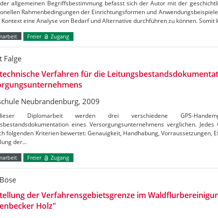
der allgemeinen Begriffsbestimmung befasst sich der Autor mit der geschichtl
utionellen Rahmenbedingungen der Einrichtungsformen und Anwendungsbeispielen
Kontext eine Analyse von Bedarf und Alternative durchführen zu können. Somit
marbeit
Freier
Zugang
t Falge
technische Verfahren für die Leitungsbestandsdokumentat
orgungsunternehmens
chule Neubrandenburg, 2009
ieser Diplomarbeit werden drei verschiedene GPS-Handem
gsbestandsdokumentation eines Versorgungsunternehmens verglichen. Jedes G
h folgenden Kriterien bewertet: Genauigkeit, Handhabung, Vorraussetzungen, Eff
ilung der…
marbeit
Freier
Zugang
 Böse
tellung der Verfahrensgebietsgrenze im Waldflurbereinigu
lenbecker Holz"