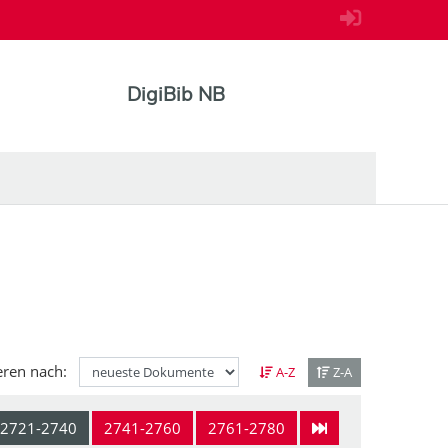
DigiBib NB
eren nach:
A-Z
Z-A
2721-2740
2741-2760
2761-2780