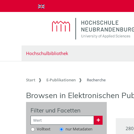
zum Inhalt springen
Hochschulbibliothek
Start
E-Publikationen
Recherche
Browsen in Elektronischen Pub
Filter und Facetten
280
Volltext
nur Metadaten