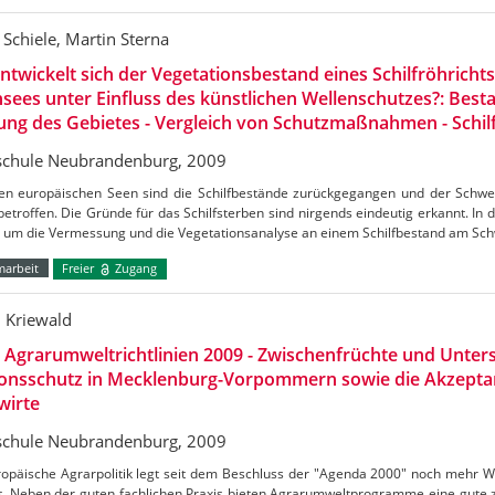
Schiele, Martin Sterna
ntwickelt sich der Vegetationsbestand eines Schilfröhricht
sees unter Einfluss des künstlichen Wellenschutzes?: Best
ung des Gebietes - Vergleich von Schutzmaßnahmen - Schi
chule Neubrandenburg, 2009
len europäischen Seen sind die Schilfbestände zurückgegangen und der Schwer
etroffen. Die Gründe für das Schilfsterben sind nirgends eindeutig erkannt. In 
s um die Vermessung und die Vegetationsanalyse an einem Schilfbestand am Sc
marbeit
Freier
Zugang
n Kriewald
Agrarumweltrichtlinien 2009 - Zwischenfrüchte und Unte
ionsschutz in Mecklenburg-Vorpommern sowie die Akzepta
wirte
chule Neubrandenburg, 2009
ropäische Agrarpolitik legt seit dem Beschluss der "Agenda 2000" noch mehr W
. Neben der guten fachlichen Praxis bieten Agrarumweltprogramme eine gute z