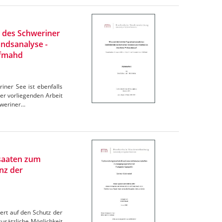
s des Schweriner
andsanalyse -
lfmahd
iner See ist ebenfalls
der vorliegenden Arbeit
hweriner…
rsaaten zum
nz der
ert auf den Schutz der
usätzliche Möglichkeit