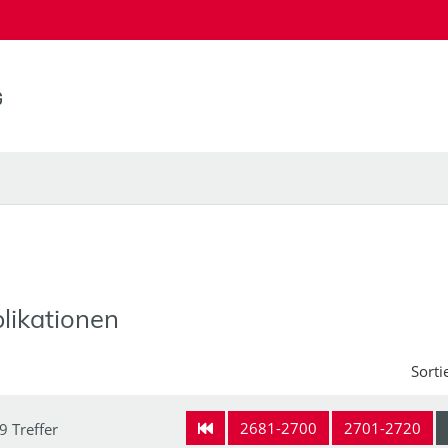
likationen
Sorti
2681-2700
2701-2720
9 Treffer