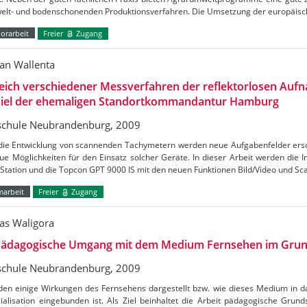
elt- und bodenschonenden Produktionsverfahren. Die Umsetzung der europäis
orarbeit
Freier
Zugang
n Wallenta
eich verschiedener Messverfahren der reflektorlosen Au
piel der ehemaligen Standortkommandantur Hamburg
chule Neubrandenburg, 2009
die Entwicklung von scannenden Tachymetern werden neue Aufgabenfelder ersc
ue Möglichkeiten für den Einsatz solcher Geräte. In dieser Arbeit werden die 
 Station und die Topcon GPT 9000 IS mit den neuen Funktionen Bild/Video und S
marbeit
Freier
Zugang
s Waligora
pädagogische Umgang mit dem Medium Fernsehen im Grun
chule Neubrandenburg, 2009
den einige Wirkungen des Fernsehens dargestellt bzw. wie dieses Medium in d
ialisation eingebunden ist. Als Ziel beinhaltet die Arbeit pädagogische Grunds