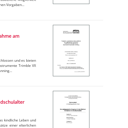
chen Vorgaben…
fnahme am
hlossen und es bieten
Instrumente Trimble VX
canning…
dschulalter
as kindliche Leben und
ätze einer elterlichen