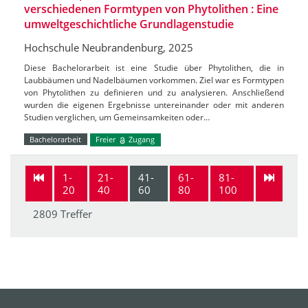
verschiedenen Formtypen von Phytolithen : Eine
umweltgeschichtliche Grundlagenstudie
Hochschule Neubrandenburg, 2025
Diese Bachelorarbeit ist eine Studie über Phytolithen, die in
Laubbäumen und Nadelbäumen vorkommen. Ziel war es Formtypen
von Phytolithen zu definieren und zu analysieren. Anschließend
wurden die eigenen Ergebnisse untereinander oder mit anderen
Studien verglichen, um Gemeinsamkeiten oder…
Bachelorarbeit
Freier
Zugang
1-
21-
41-
61-
81-
20
40
60
80
100
2809 Treffer