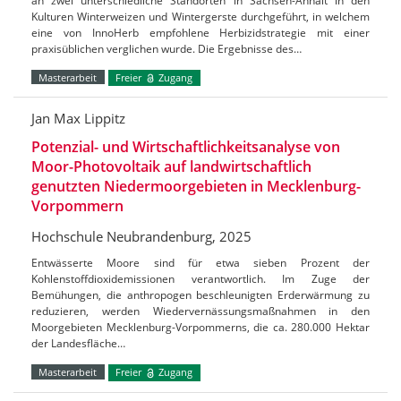
an zwei unterschiedliche Standorten in Sachsen-Anhalt in den
Kulturen Winterweizen und Wintergerste durchgeführt, in welchem
eine von InnoHerb empfohlene Herbizidstrategie mit einer
praxisüblichen verglichen wurde. Die Ergebnisse des…
Masterarbeit
Freier
Zugang
Jan Max Lippitz
Potenzial- und Wirtschaftlichkeitsanalyse von
Moor-Photovoltaik auf landwirtschaftlich
genutzten Niedermoorgebieten in Mecklenburg-
Vorpommern
Hochschule Neubrandenburg, 2025
Entwässerte Moore sind für etwa sieben Prozent der
Kohlenstoffdioxidemissionen verantwortlich. Im Zuge der
Bemühungen, die anthropogen beschleunigten Erderwärmung zu
reduzieren, werden Wiedervernässungsmaßnahmen in den
Moorgebieten Mecklenburg-Vorpommerns, die ca. 280.000 Hektar
der Landesfläche…
Masterarbeit
Freier
Zugang