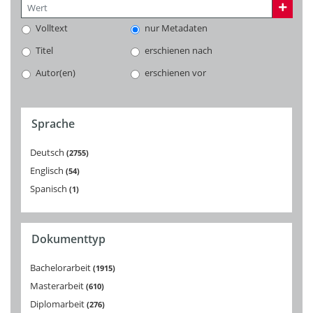
Volltext
nur Metadaten
Titel
erschienen nach
Autor(en)
erschienen vor
Sprache
Deutsch
2755
Englisch
54
Spanisch
1
Dokumenttyp
Bachelorarbeit
1915
Masterarbeit
610
Diplomarbeit
276