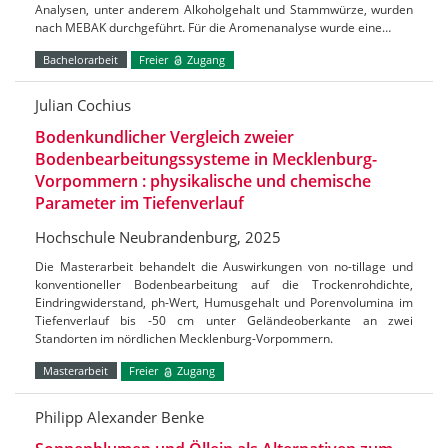
Analysen, unter anderem Alkoholgehalt und Stammwürze, wurden
nach MEBAK durchgeführt. Für die Aromenanalyse wurde eine…
Bachelorarbeit
Freier
Zugang
Julian Cochius
Bodenkundlicher Vergleich zweier
Bodenbearbeitungssysteme in Mecklenburg-
Vorpommern : physikalische und chemische
Parameter im Tiefenverlauf
Hochschule Neubrandenburg, 2025
Die Masterarbeit behandelt die Auswirkungen von no-tillage und
konventioneller Bodenbearbeitung auf die Trockenrohdichte,
Eindringwiderstand, ph-Wert, Humusgehalt und Porenvolumina im
Tiefenverlauf bis -50 cm unter Geländeoberkante an zwei
Standorten im nördlichen Mecklenburg-Vorpommern.
Masterarbeit
Freier
Zugang
Philipp Alexander Benke