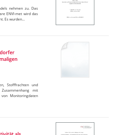
andels nehmen zu. Das
are ENVI-met wird das
cht. Es wurden…
ndorfer
maligen
en, Stofffrachten und
im Zusammenhang mit
 von Monitoringdaten
ivität als