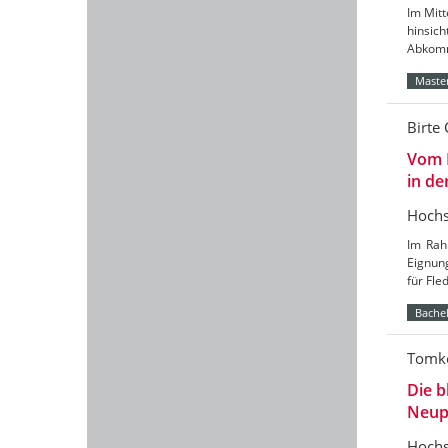
Im Mitt
hinsic
Abkomm
Master
Birte 
Vom 
in de
Hochs
Im Rah
Eignun
für Fl
Bachel
Tomke
Die b
Neup
Hochs