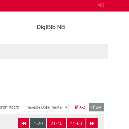
DigiBib NB
eren nach:
A-Z
Z-A
1-20
21-40
41-60