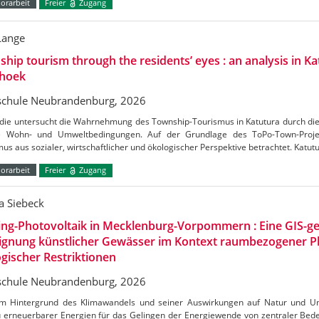
orarbeit
Freier
Zugang
Lange
hip tourism through the residents’ eyes : an analysis in Ka
hoek
chule Neubrandenburg, 2026
udie untersucht die Wahrnehmung des Township-Tourismus in Katutura durch di
e Wohn- und Umweltbedingungen. Auf der Grundlage des ToPo-Town-Projek
us aus sozialer, wirtschaftlicher und ökologischer Perspektive betrachtet. Katutu
orarbeit
Freier
Zugang
a Siebeck
ing-Photovoltaik in Mecklenburg-Vorpommern : Eine GIS-ge
Eignung künstlicher Gewässer im Kontext raumbezogener 
gischer Restriktionen
chule Neubrandenburg, 2026
m Hintergrund des Klimawandels und seiner Auswirkungen auf Natur und Umw
 erneuerbarer Energien für das Gelingen der Energiewende von zentraler Bedeu