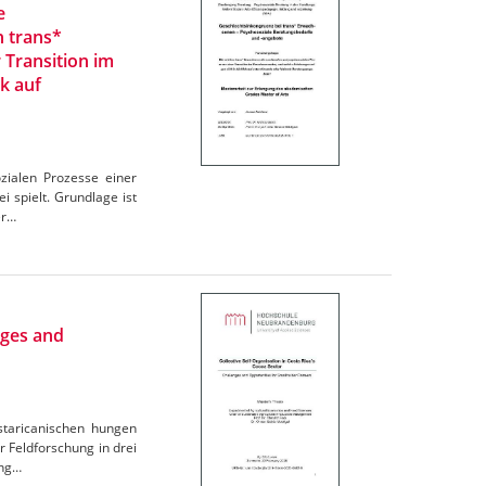
e
n trans*
 Transition im
k auf
zialen Prozesse einer
 spielt. Grundlage ist
er…
nges and
ostaricanischen hungen
r Feldforschung in drei
ung…