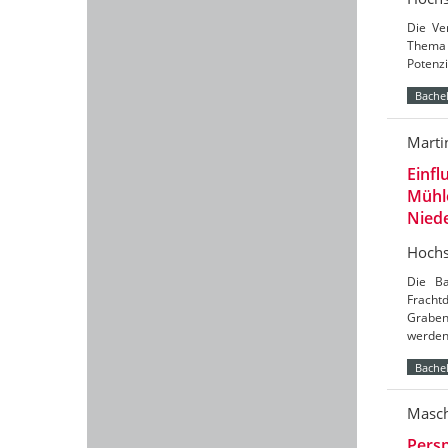
Die Ve
Thema 
Potenzi
Bachel
Marti
Einfl
Mühl
Nied
Hochs
Die Ba
Frach
Graben
werde
Bachel
Masch
Persp