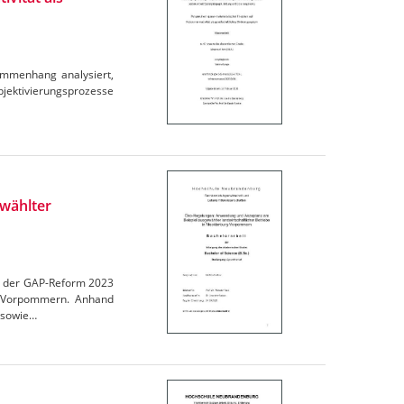
ammenhang analysiert,
ubjektivierungsprozesse
wählter
en der GAP-Reform 2023
rg-Vorpommern. Anhand
 sowie…