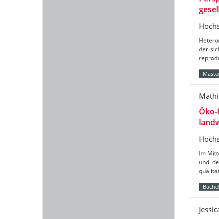
gesel
Hochs
Hetero
der sic
reprod
Master
Mathi
Öko-
landw
Hochs
Im Mit
und de
qualit
Bachel
Jessi