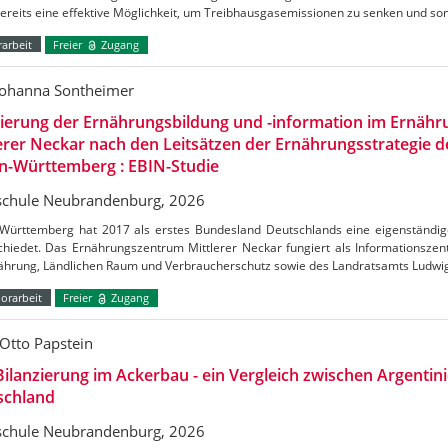
bereits eine effektive Möglichkeit, um Treibhausgasemissionen zu senken und s
arbeit
Freier
Zugang
Johanna Sontheimer
uierung der Ernährungsbildung und -information im Ernäh
erer Neckar nach den Leitsätzen der Ernährungsstrategie 
n-Württemberg : EBIN-Studie
chule Neubrandenburg, 2026
Württemberg hat 2017 als erstes Bundesland Deutschlands eine eigenständig
chiedet. Das Ernährungszentrum Mittlerer Neckar fungiert als Informationszen
nährung, Ländlichen Raum und Verbraucherschutz sowie des Landratsamts Ludw
orarbeit
Freier
Zugang
Otto Papstein
ilanzierung im Ackerbau - ein Vergleich zwischen Argentin
schland
chule Neubrandenburg, 2026