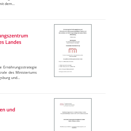
omit dem…
rungszentrum
des Landes
e Ernährungsstrategie
trale des Ministeriums
igsburg und…
ien und