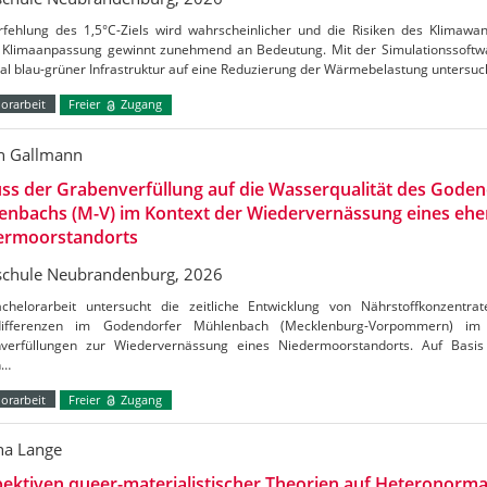
rfehlung des 1,5°C-Ziels wird wahrscheinlicher und die Risiken des Klimaw
Klimaanpassung gewinnt zunehmend an Bedeutung. Mit der Simulationssoftw
al blau-grüner Infrastruktur auf eine Reduzierung der Wärmebelastung untersu
orarbeit
Freier
Zugang
n Gallmann
uss der Grabenverfüllung auf die Wasserqualität des Gode
enbachs (M-V) im Kontext der Wiedervernässung eines ehe
ermoorstandorts
chule Neubrandenburg, 2026
chelorarbeit untersucht die zeitliche Entwicklung von Nährstoffkonzentrat
tdifferenzen im Godendorfer Mühlenbach (Mecklenburg-Vorpommern) 
verfüllungen zur Wiedervernässung eines Niedermoorstandorts. Auf Basis
n…
orarbeit
Freier
Zugang
a Lange
ektiven queer-materialistischer Theorien auf Heteronormat