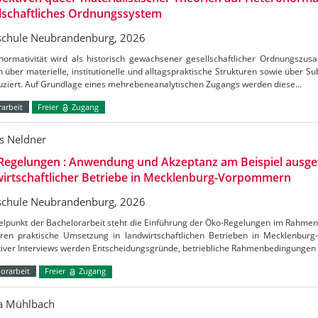
lschaftliches Ordnungssystem
chule Neubrandenburg, 2026
normativität wird als historisch gewachsener gesellschaftlicher Ordnungszus
h über materielle, institutionelle und alltagspraktische Strukturen sowie über S
uziert. Auf Grundlage eines mehrebeneanalytischen Zugangs werden diese…
arbeit
Freier
Zugang
s Neldner
Regelungen : Anwendung und Akzeptanz am Beispiel ausge
irtschaftlicher Betriebe in Mecklenburg-Vorpommern
chule Neubrandenburg, 2026
telpunkt der Bachelorarbeit steht die Einführung der Öko-Regelungen im Rahm
ren praktische Umsetzung in landwirtschaftlichen Betrieben in Mecklenbu
ativer Interviews werden Entscheidungsgründe, betriebliche Rahmenbedingungen
orarbeit
Freier
Zugang
ca Mühlbach