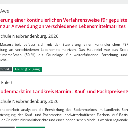
 Awe
ierung einer kontinuierlichen Verfahrensweise für gepulste 
er zur Anwendung an verschiedenen Lebensmittelmatrizes
chule Neubrandenburg, 2026
Masterarbeit befasst sich mit der Etablierung einer kontinuierlichen PE
ung an verschiedenen Lebensmittelmatrizen. Das Hauptziel war das Sca
kumsmaßstab (50l/H) als Grundlage für weiterführende Forschung und 
ucht…
arbeit
Freier
Zugang
 Ehlert
odenmarkt im Landkreis Barnim : Kauf- und Pachtpreisent
chule Neubrandenburg, 2026
chelorarbeit analysiert die Entwicklung des Bodenmarktes im Landkreis Ba
ichtigung der Kauf- und Pachtpreise landwirtschaftlicher Flächen. Auf Basis 
aler Grundstücksmarktberichte und eines hedonischen Modells werden regional