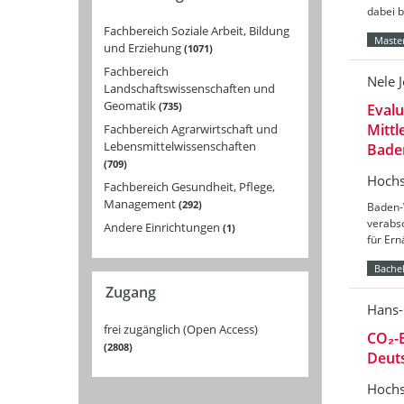
dabei 
Fachbereich Soziale Arbeit, Bildung
Master
und Erziehung
1071
Fachbereich
Nele 
Landschaftswissenschaften und
Geomatik
735
Eval
Mittl
Fachbereich Agrarwirtschaft und
Lebensmittelwissenschaften
Bade
709
Hochs
Fachbereich Gesundheit, Pflege,
Management
292
Baden-
verabs
Andere Einrichtungen
1
für Er
Bachel
Zugang
Hans-
frei zugänglich (Open Access)
CO₂-B
2808
Deut
Hochs