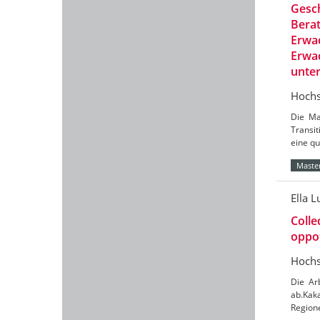
Gesch
Berat
Erwac
Erwac
unte
Hochs
Die Ma
Transit
eine qu
Master
Ella L
Colle
oppot
Hochs
Die Ar
ab.Kaka
Region