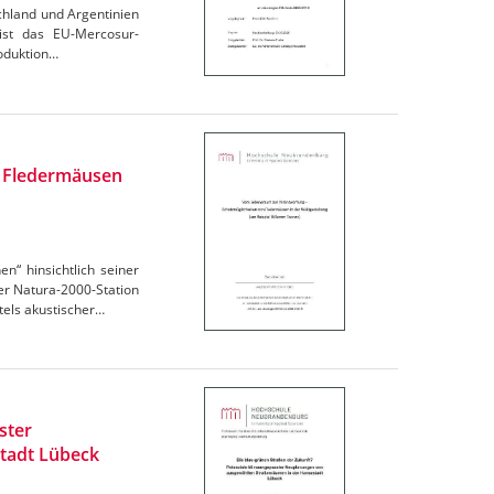
chland und Argentinien
 ist das EU-Mercosur-
oduktion…
n Fledermäusen
“ hinsichtlich seiner
r Natura-2000-Station
els akustischer…
ster
tadt Lübeck