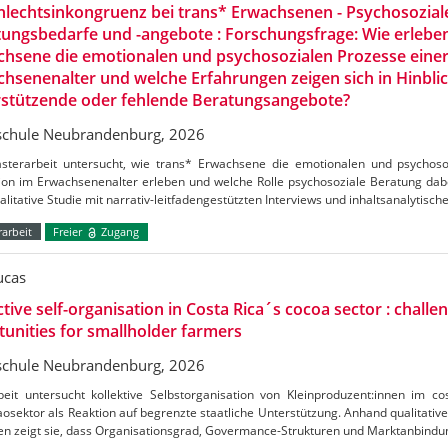
lechtsinkongruenz bei trans* Erwachsenen - Psychosozial
ungsbedarfe und -angebote : Forschungsfrage: Wie erlebe
hsene die emotionalen und psychosozialen Prozesse einer
hsenenalter und welche Erfahrungen zeigen sich in Hinblic
rstützende oder fehlende Beratungsangebote?
chule Neubrandenburg, 2026
sterarbeit untersucht, wie trans* Erwachsene die emotionalen und psychoso
ion im Erwachsenenalter erleben und welche Rolle psychosoziale Beratung dabei
alitative Studie mit narrativ-leitfadengestützten Interviews und inhaltsanalytisch
arbeit
Freier
Zugang
ucas
ctive self-organisation in Costa Rica´s cocoa sector : challe
unities for smallholder farmers
chule Neubrandenburg, 2026
beit untersucht kollektive Selbstorganisation von Kleinproduzent:innen im c
osektor als Reaktion auf begrenzte staatliche Unterstützung. Anhand qualitative
en zeigt sie, dass Organisationsgrad, Govermance-Strukturen und Marktanbind