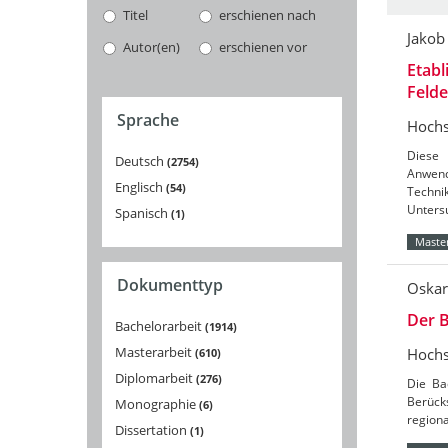
Titel
erschienen nach
Jakob
Autor(en)
erschienen vor
Etabl
Feld
Sprache
Hochs
Diese 
Deutsch
2754
Anwend
Englisch
54
Techni
Unters
Spanisch
1
Master
Dokumenttyp
Oskar
Der B
Bachelorarbeit
1914
Masterarbeit
Hochs
610
Diplomarbeit
276
Die Ba
Berücks
Monographie
6
region
Dissertation
1