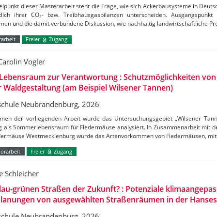
elpunkt dieser Masterarbeit steht die Frage, wie sich Ackerbausysteme in Deuts
htlich ihrer CO₂- bzw. Treibhausgasbilanzen unterscheiden. Ausgangspunkt
en und die damit verbundene Diskussion, wie nachhaltig landwirtschaftliche Pr
arbeit
Freier
Zugang
Carolin Vogler
Lebensraum zur Verantwortung : Schutzmöglichkeiten vo
r Waldgestaltung (am Beispiel Wilsener Tannen)
chule Neubrandenburg, 2026
men der vorliegenden Arbeit wurde das Untersuchungsgebiet „Wilsener Tannen
g als Sommerlebensraum für Fledermäuse analysiert. In Zusammenarbeit mit de
edermäuse Westmecklenburg wurde das Artenvorkommen von Fledermäusen, mitt
orarbeit
Freier
Zugang
 Schleicher
lau-grünen Straßen der Zukunft? : Potenziale klimaangepas
lanungen von ausgewählten Straßenräumen in der Hanses
chule Neubrandenburg, 2026