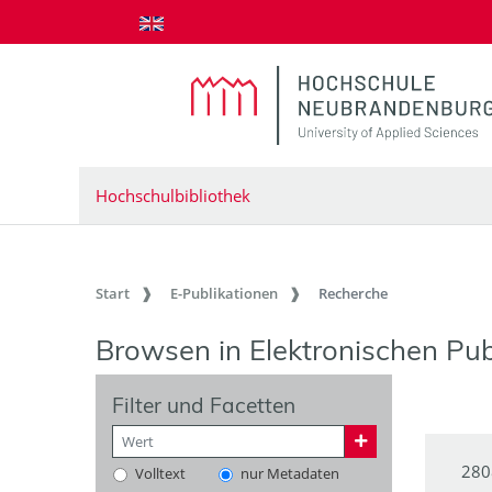
zum Inhalt springen
Hochschulbibliothek
Start
E-Publikationen
Recherche
Browsen in Elektronischen Pub
Filter und Facetten
280
Volltext
nur Metadaten