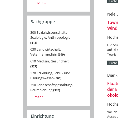
Bachel
mehr ...
Nele 
Sachgruppe
Towns
Wind
300 Sozialwissenschaften,
Hochs
Soziologie, Anthropologie
413
Die St
630 Landwirtschaft,
auf di
Veterinärmedizin
Tourism
399
610 Medizin, Gesundheit
Bachel
327
370 Erziehung, Schul- und
Biank
Bildungswesen
306
Float
710 Landschaftsgestaltung,
der 
Raumplanung
302
ökolo
mehr ...
Hochs
Vor de
Einrichtung
Ausbau