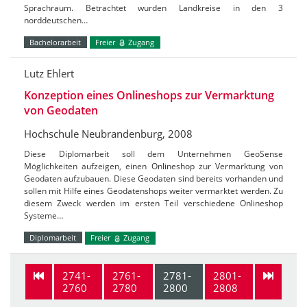
Sprachraum. Betrachtet wurden Landkreise in den 3
norddeutschen…
Bachelorarbeit
Freier
Zugang
Lutz Ehlert
Konzeption eines Onlineshops zur Vermarktung
von Geodaten
Hochschule Neubrandenburg, 2008
Diese Diplomarbeit soll dem Unternehmen GeoSense
Möglichkeiten aufzeigen, einen Onlineshop zur Vermarktung von
Geodaten aufzubauen. Diese Geodaten sind bereits vorhanden und
sollen mit Hilfe eines Geodatenshops weiter vermarktet werden. Zu
diesem Zweck werden im ersten Teil verschiedene Onlineshop
Systeme…
Diplomarbeit
Freier
Zugang
2741-
2761-
2781-
2801-
2760
2780
2800
2808