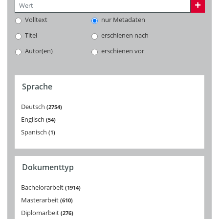
Volltext
nur Metadaten
Titel
erschienen nach
Autor(en)
erschienen vor
Sprache
Deutsch
2754
Englisch
54
Spanisch
1
Dokumenttyp
Bachelorarbeit
1914
Masterarbeit
610
Diplomarbeit
276