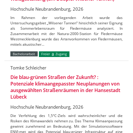
Hochschule Neubrandenburg, 2026
Im Rahmen der vorliegenden Arbeit wurde das
Untersuchungsgebiet „Wilsener Tannen“ hinsichtlich seiner Eignung
als Sommerlebensraum für Fledermäuse analysiert. In
Zusammenarbeit mit der Natura-2000-Station für Fledermäuse
Westmecklenburg wurde das Artenvorkommen von Fledermäusen,
mittels akustischer…
Bachelorarbeit
Freier
Zugang
Tomke Schleicher
Die blau-grünen Straßen der Zukunft? :
Potenziale klimaangepasster Neuplanungen von
ausgewählten Straßenräumen in der Hansestadt
Lübeck
Hochschule Neubrandenburg, 2026
Die Verfehlung des 1,5°C-Ziels wird wahrscheinlicher und die
Risiken des Klimawandels nehmen zu. Das Thema Klimaanpassung
gewinnt zunehmend an Bedeutung. Mit der Simulationssoftware
ENVI-met wird das Potenzial blau-grüner Infrastruktur auf eine