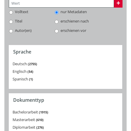
Volltext
nur Metadaten
Titel
erschienen nach
Autor(en)
erschienen vor
Sprache
Deutsch
2755
Englisch
54
Spanisch
1
Dokumenttyp
Bachelorarbeit
1915
Masterarbeit
610
Diplomarbeit
276