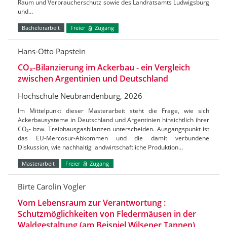
Raum und Verbraucherschutz sowie des Landratsamts Ludwigsburg
und…
Bachelorarbeit
Freier
Zugang
Hans-Otto Papstein
CO₂-Bilanzierung im Ackerbau - ein Vergleich
zwischen Argentinien und Deutschland
Hochschule Neubrandenburg, 2026
Im Mittelpunkt dieser Masterarbeit steht die Frage, wie sich
Ackerbausysteme in Deutschland und Argentinien hinsichtlich ihrer
CO₂- bzw. Treibhausgasbilanzen unterscheiden. Ausgangspunkt ist
das EU-Mercosur-Abkommen und die damit verbundene
Diskussion, wie nachhaltig landwirtschaftliche Produktion…
Masterarbeit
Freier
Zugang
Birte Carolin Vogler
Vom Lebensraum zur Verantwortung :
Schutzmöglichkeiten von Fledermäusen in der
Waldgestaltung (am Beispiel Wilsener Tannen)