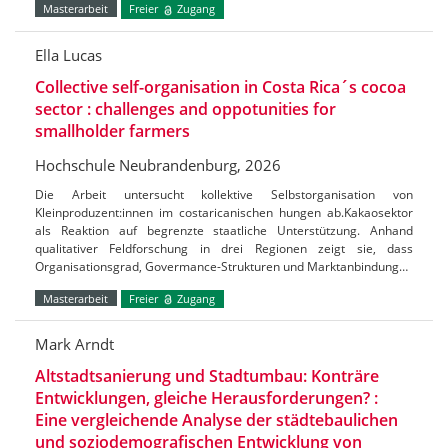
Masterarbeit
Freier
Zugang
Ella Lucas
Collective self-organisation in Costa Rica´s cocoa
sector : challenges and oppotunities for
smallholder farmers
Hochschule Neubrandenburg, 2026
Die Arbeit untersucht kollektive Selbstorganisation von
Kleinproduzent:innen im costaricanischen hungen ab.Kakaosektor
als Reaktion auf begrenzte staatliche Unterstützung. Anhand
qualitativer Feldforschung in drei Regionen zeigt sie, dass
Organisationsgrad, Govermance-Strukturen und Marktanbindung…
Masterarbeit
Freier
Zugang
Mark Arndt
Altstadtsanierung und Stadtumbau: Konträre
Entwicklungen, gleiche Herausforderungen? :
Eine vergleichende Analyse der städtebaulichen
und soziodemografischen Entwicklung von