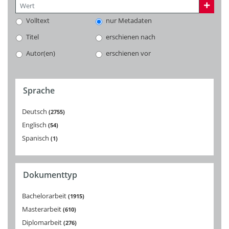
Volltext
nur Metadaten
Titel
erschienen nach
Autor(en)
erschienen vor
Sprache
Deutsch
2755
Englisch
54
Spanisch
1
Dokumenttyp
Bachelorarbeit
1915
Masterarbeit
610
Diplomarbeit
276