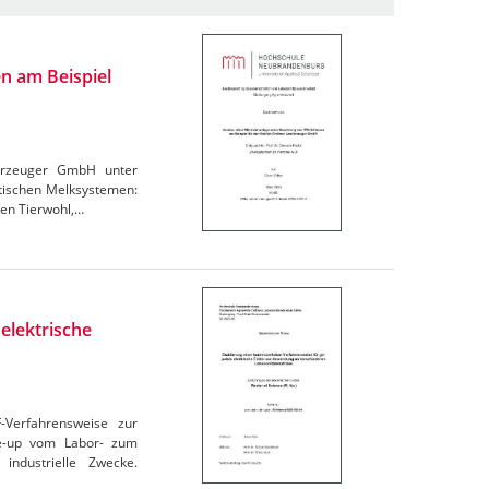
n am Beispiel
derzeuger GmbH unter
atischen Melksystemen:
den Tierwohl,…
elektrische
F-Verfahrensweise zur
le-up vom Labor- zum
industrielle Zwecke.