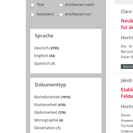
Titel
erschienen nach
Clara
Autor(en)
erschienen vor
Neuba
für 
Sprache
Hochs
Die Ar
Deutsch
2755
Berücks
Englisch
54
freier 
Spanisch
1
Bachel
Jakob
Dokumenttyp
Etabl
Feld
Bachelorarbeit
1915
Masterarbeit
610
Hochs
Diplomarbeit
276
Diese 
Monographie
6
Anwend
Techni
Dissertation
1
Unters