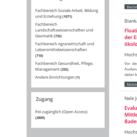
Bachel
Fachbereich Soziale Arbeit, Bildung
und Erziehung
1071
Biank
Fachbereich
Landschaftswissenschaften und
Float
Geomatik
735
der 
ökolo
Fachbereich Agrarwirtschaft und
Lebensmittelwissenschaften
Hochs
710
Fachbereich Gesundheit, Pflege,
Vor de
Management
Ausbau
292
dabei 
Andere Einrichtungen
1
Master
Nele 
Zugang
Eval
frei zugänglich (Open Access)
Mittl
2809
Bade
Hochs