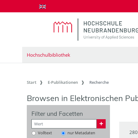
zum Inhalt springen
Hochschulbibliothek
Start
E-Publikationen
Recherche
Browsen in Elektronischen Pub
Filter und Facetten
280
Volltext
nur Metadaten