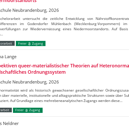
ermoorstandorts
chule Neubrandenburg, 2026
chelorarbeit untersucht die zeitliche Entwicklung von Nährstoffkonzentrat
tdifferenzen im Godendorfer Mühlenbach (Mecklenburg-Vorpommern) 
verfüllungen zur Wiedervernässung eines Niedermoorstandorts. Auf Basis
n…
orarbeit
Freier
Zugang
a Lange
ektiven queer-materialistischer Theorien auf Heteronormat
lschaftliches Ordnungssystem
chule Neubrandenburg, 2026
normativität wird als historisch gewachsener gesellschaftlicher Ordnungszus
h über materielle, institutionelle und alltagspraktische Strukturen sowie über S
uziert. Auf Grundlage eines mehrebeneanalytischen Zugangs werden diese…
arbeit
Freier
Zugang
s Neldner