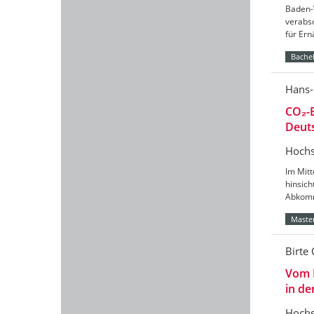
Baden-
verabs
für Er
Bachel
Hans-
CO₂-B
Deut
Hochs
Im Mitt
hinsic
Abkomm
Master
Birte 
Vom 
in de
Hochs