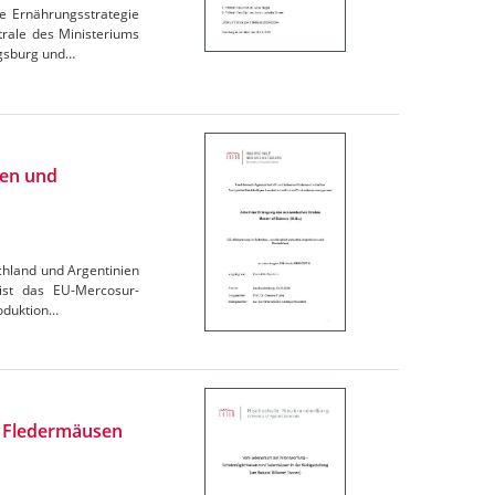
e Ernährungsstrategie
trale des Ministeriums
igsburg und…
ien und
chland und Argentinien
 ist das EU-Mercosur-
oduktion…
n Fledermäusen