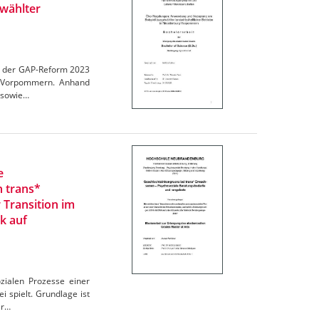
wählter
en der GAP-Reform 2023
rg-Vorpommern. Anhand
 sowie…
e
n trans*
 Transition im
k auf
zialen Prozesse einer
 spielt. Grundlage ist
er…