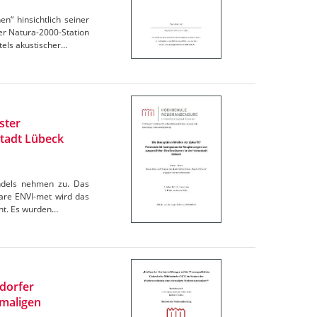
“ hinsichtlich seiner
r Natura-2000-Station
els akustischer…
ster
tadt Lübeck
andels nehmen zu. Das
are ENVI-met wird das
cht. Es wurden…
ndorfer
maligen