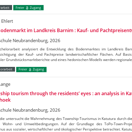
arbeit
Freier
Zugang
 Ehlert
odenmarkt im Landkreis Barnim : Kauf- und Pachtpreisent
chule Neubrandenburg, 2026
chelorarbeit analysiert die Entwicklung des Bodenmarktes im Landkreis Ba
ichtigung der Kauf- und Pachtpreise landwirtschaftlicher Flächen. Auf Basis 
aler Grundstücksmarktberichte und eines hedonischen Modells werden regional
orarbeit
Freier
Zugang
Lange
hip tourism through the residents’ eyes : an analysis in Ka
hoek
chule Neubrandenburg, 2026
udie untersucht die Wahrnehmung des Township-Tourismus in Katutura durch di
e Wohn- und Umweltbedingungen. Auf der Grundlage des ToPo-Town-Projek
us aus sozialer, wirtschaftlicher und ökologischer Perspektive betrachtet. Katutu