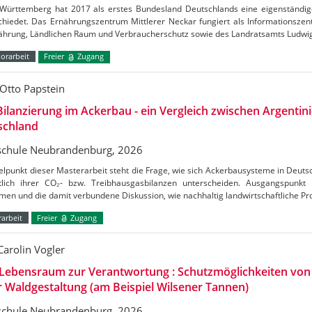
Württemberg hat 2017 als erstes Bundesland Deutschlands eine eigenständig
chiedet. Das Ernährungszentrum Mittlerer Neckar fungiert als Informationszen
nährung, Ländlichen Raum und Verbraucherschutz sowie des Landratsamts Ludw
orarbeit
Freier
Zugang
Otto Papstein
ilanzierung im Ackerbau - ein Vergleich zwischen Argentin
schland
chule Neubrandenburg, 2026
elpunkt dieser Masterarbeit steht die Frage, wie sich Ackerbausysteme in Deuts
htlich ihrer CO₂- bzw. Treibhausgasbilanzen unterscheiden. Ausgangspunkt
en und die damit verbundene Diskussion, wie nachhaltig landwirtschaftliche Pr
arbeit
Freier
Zugang
Carolin Vogler
Lebensraum zur Verantwortung : Schutzmöglichkeiten vo
r Waldgestaltung (am Beispiel Wilsener Tannen)
chule Neubrandenburg, 2026