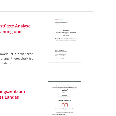
stützte Analyse
Planung und
elt, ist ein weiterer
tung. Photovoltaik ist
omit dem…
rungszentrum
des Landes