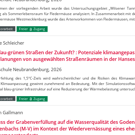
men der vorliegenden Arbeit wurde das Untersuchungsgebiet „Wilsener Tannen
g als Sommerlebensraum für Fledermäuse analysiert. In Zusammenarbeit mit de
edermäuse Westmecklenburg wurde das Artenvorkommen von Fledermäusen, mitt
orarbeit
Freier
Zugang
 Schleicher
lau-grünen Straßen der Zukunft? : Potenziale klimaangepas
lanungen von ausgewählten Straßenräumen in der Hanses
chule Neubrandenburg, 2026
rfehlung des 1,5°C-Ziels wird wahrscheinlicher und die Risiken des Klimaw
Klimaanpassung gewinnt zunehmend an Bedeutung. Mit der Simulationssoftw
al blau-grüner Infrastruktur auf eine Reduzierung der Wärmebelastung untersu
orarbeit
Freier
Zugang
n Gallmann
uss der Grabenverfüllung auf die Wasserqualität des Gode
enbachs (M-V) im Kontext der Wiedervernässung eines ehe