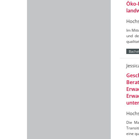
Öko-
landw
Hochs
Im Mit
und de
qualit
Bachel
Jessi
Gesch
Berat
Erwac
Erwac
unte
Hochs
Die Ma
Transit
eine qu