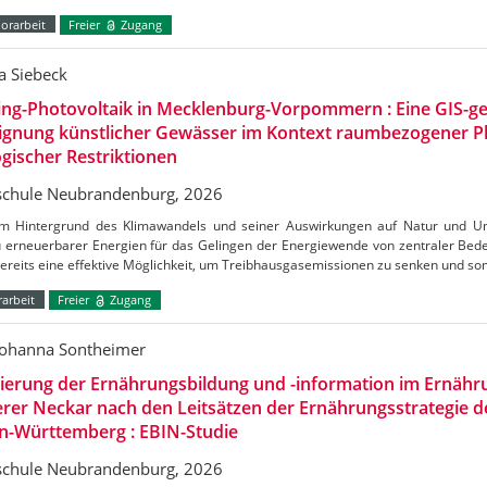
orarbeit
Freier
Zugang
a Siebeck
ing-Photovoltaik in Mecklenburg-Vorpommern : Eine GIS-ge
Eignung künstlicher Gewässer im Kontext raumbezogener 
gischer Restriktionen
chule Neubrandenburg, 2026
m Hintergrund des Klimawandels und seiner Auswirkungen auf Natur und Umw
 erneuerbarer Energien für das Gelingen der Energiewende von zentraler Bedeu
bereits eine effektive Möglichkeit, um Treibhausgasemissionen zu senken und s
arbeit
Freier
Zugang
Johanna Sontheimer
uierung der Ernährungsbildung und -information im Ernäh
erer Neckar nach den Leitsätzen der Ernährungsstrategie 
n-Württemberg : EBIN-Studie
chule Neubrandenburg, 2026