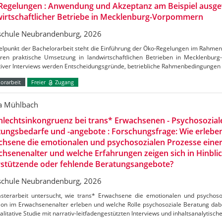
Regelungen : Anwendung und Akzeptanz am Beispiel ausge
irtschaftlicher Betriebe in Mecklenburg-Vorpommern
chule Neubrandenburg, 2026
telpunkt der Bachelorarbeit steht die Einführung der Öko-Regelungen im Rahm
ren praktische Umsetzung in landwirtschaftlichen Betrieben in Mecklenbu
ativer Interviews werden Entscheidungsgründe, betriebliche Rahmenbedingungen
orarbeit
Freier
Zugang
ca Mühlbach
lechtsinkongruenz bei trans* Erwachsenen - Psychosozial
ungsbedarfe und -angebote : Forschungsfrage: Wie erlebe
hsene die emotionalen und psychosozialen Prozesse einer
hsenenalter und welche Erfahrungen zeigen sich in Hinblic
rstützende oder fehlende Beratungsangebote?
chule Neubrandenburg, 2026
sterarbeit untersucht, wie trans* Erwachsene die emotionalen und psychoso
ion im Erwachsenenalter erleben und welche Rolle psychosoziale Beratung dabei
alitative Studie mit narrativ-leitfadengestützten Interviews und inhaltsanalytisch