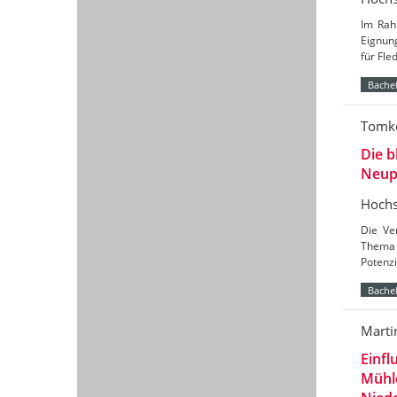
Im Rah
Eignun
für Fl
Bachel
Tomke
Die b
Neup
Hochs
Die Ve
Thema 
Potenzi
Bachel
Marti
Einfl
Mühl