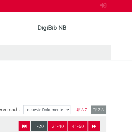
DigiBib NB
eren nach:
A-Z
Z-A
1-20
21-40
41-60