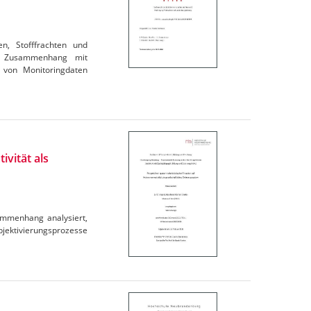
en, Stofffrachten und
im Zusammenhang mit
 von Monitoringdaten
ivität als
ammenhang analysiert,
ubjektivierungsprozesse