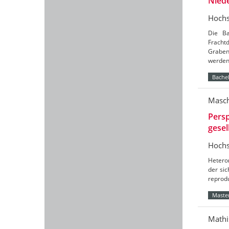
Nied
Hochs
Die Ba
Frach
Graben
werde
Bachel
Masch
Persp
gesel
Hochs
Hetero
der sic
reprod
Master
Mathi