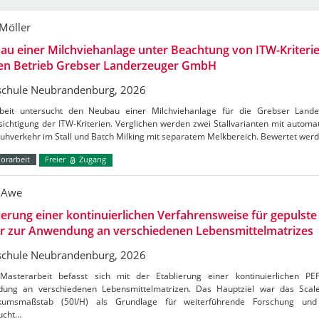
 Möller
u einer Milchviehanlage unter Beachtung von ITW-Kriterie
den Betrieb Grebser Landerzeuger GmbH
chule Neubrandenburg, 2026
beit untersucht den Neubau einer Milchviehanlage für die Grebser Lan
ichtigung der ITW-Kriterien. Verglichen werden zwei Stallvarianten mit autom
Kuhverkehr im Stall und Batch Milking mit separatem Melkbereich. Bewertet wer
orarbeit
Freier
Zugang
 Awe
ierung einer kontinuierlichen Verfahrensweise für gepulste 
er zur Anwendung an verschiedenen Lebensmittelmatrizes
chule Neubrandenburg, 2026
Masterarbeit befasst sich mit der Etablierung einer kontinuierlichen PE
ung an verschiedenen Lebensmittelmatrizen. Das Hauptziel war das Sca
kumsmaßstab (50l/H) als Grundlage für weiterführende Forschung und 
ucht…