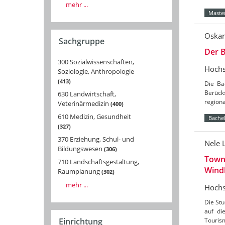
mehr ...
Master
Oskar
Sachgruppe
Der B
300 Sozialwissenschaften,
Hochs
Soziologie, Anthropologie
413
Die Ba
Berücks
630 Landwirtschaft,
region
Veterinärmedizin
400
610 Medizin, Gesundheit
Bachel
327
370 Erziehung, Schul- und
Nele 
Bildungswesen
306
Towns
710 Landschaftsgestaltung,
Wind
Raumplanung
302
mehr ...
Hochs
Die St
auf di
Tourism
Einrichtung