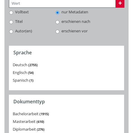
Volltext
nur Metadaten
Titel
erschienen nach
Autor(en)
erschienen vor
Sprache
Deutsch
2755
Englisch
54
Spanisch
1
Dokumenttyp
Bachelorarbeit
1915
Masterarbeit
610
Diplomarbeit
276