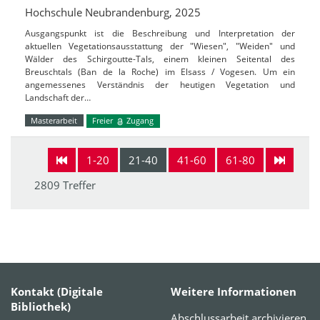
Hochschule Neubrandenburg, 2025
Ausgangspunkt ist die Beschreibung und Interpretation der
aktuellen Vegetationsausstattung der "Wiesen", "Weiden" und
Wälder des Schirgoutte-Tals, einem kleinen Seitental des
Breuschtals (Ban de la Roche) im Elsass / Vogesen. Um ein
angemessenes Verständnis der heutigen Vegetation und
Landschaft der…
Masterarbeit
Freier
Zugang
1-20
21-40
41-60
61-80
2809 Treffer
Kontakt (Digitale
Weitere Informationen
Bibliothek)
Abschlussarbeit archivieren