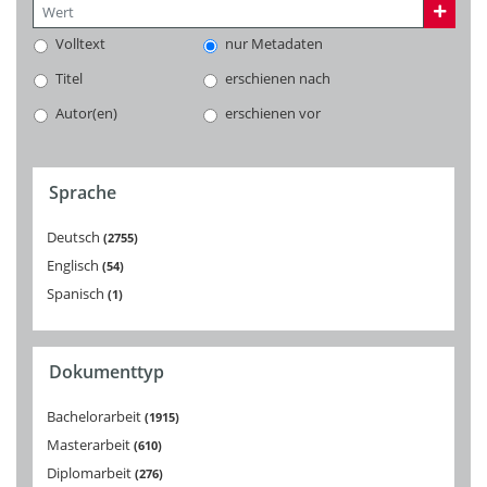
Volltext
nur Metadaten
Titel
erschienen nach
Autor(en)
erschienen vor
Sprache
Deutsch
2755
Englisch
54
Spanisch
1
Dokumenttyp
Bachelorarbeit
1915
Masterarbeit
610
Diplomarbeit
276