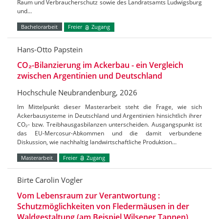
Raum und Verbraucherschutz sowie des Landratsamts Ludwigsburg
und…
Bachelorarbeit
Freier
Zugang
Hans-Otto Papstein
CO₂-Bilanzierung im Ackerbau - ein Vergleich
zwischen Argentinien und Deutschland
Hochschule Neubrandenburg, 2026
Im Mittelpunkt dieser Masterarbeit steht die Frage, wie sich
Ackerbausysteme in Deutschland und Argentinien hinsichtlich ihrer
CO₂- bzw. Treibhausgasbilanzen unterscheiden. Ausgangspunkt ist
das EU-Mercosur-Abkommen und die damit verbundene
Diskussion, wie nachhaltig landwirtschaftliche Produktion…
Masterarbeit
Freier
Zugang
Birte Carolin Vogler
Vom Lebensraum zur Verantwortung :
Schutzmöglichkeiten von Fledermäusen in der
Waldgestaltung (am Beispiel Wilsener Tannen)