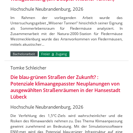
Hochschule Neubrandenburg, 2026
Im Rahmen der vorliegenden Arbeit wurde das
Untersuchungsgebiet „Wilsener Tannen“ hinsichtlich seiner Eignung
als Sommerlebensraum für Fledermäuse analysiert. In
Zusammenarbeit mit der Natura-2000-Station für Fledermäuse
Westmecklenburg wurde das Artenvorkommen von Fledermäusen,
mittels akustischer…
Bachelorarbeit
Freier
Zugang
Tomke Schleicher
Die blau-grünen Straßen der Zukunft? :
Potenziale klimaangepasster Neuplanungen von
ausgewählten Straßenräumen in der Hansestadt
Lübeck
Hochschule Neubrandenburg, 2026
Die Verfehlung des 1,5°C-Ziels wird wahrscheinlicher und die
Risiken des Klimawandels nehmen zu. Das Thema Klimaanpassung
gewinnt zunehmend an Bedeutung. Mit der Simulationssoftware
ENVI-met wird das Potenzial blau-grüner Infrastruktur auf eine