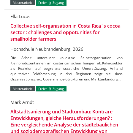
Masterarbeit
Freier
Zugang
Ella Lucas
Collective self-organisation in Costa Rica´s cocoa
sector : challenges and oppotunities for
smallholder farmers
Hochschule Neubrandenburg, 2026
Die Arbeit untersucht kollektive Selbstorganisation von
Kleinproduzent:innen im costaricanischen hungen ab.Kakaosektor
als Reaktion auf begrenzte staatliche Unterstützung. Anhand
qualitativer Feldforschung in drei Regionen zeigt sie, dass
Organisationsgrad, Govermance-Strukturen und Marktanbindung…
Masterarbeit
Freier
Zugang
Mark Arndt
Altstadtsanierung und Stadtumbau: Konträre
Entwicklungen, gleiche Herausforderungen? :
Eine vergleichende Analyse der städtebaulichen
und soziodemografischen Entwicklung von