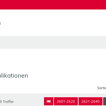
likationen
Sorti
2601-2620
2621-2640
9 Treffer