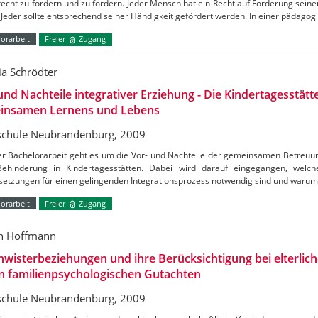
echt zu fördern und zu fordern. Jeder Mensch hat ein Recht auf Förderung seine
). Jeder sollte entsprechend seiner Händigkeit gefördert werden. In einer pädago
orarbeit
Freier
Zugang
ia Schrödter
und Nachteile integrativer Erziehung - Die Kindertagesstätte
insamen Lernens und Lebens
chule Neubrandenburg, 2009
ser Bachelorarbeit geht es um die Vor- und Nachteile der gemeinsamen Betreuu
ehinderung in Kindertagesstätten. Dabei wird darauf eingegangen, welc
setzungen für einen gelingenden Integrationsprozess notwendig sind und warum 
orarbeit
Freier
Zugang
n Hoffmann
wisterbeziehungen und ihre Berücksichtigung bei elterlic
n familienpsychologischen Gutachten
chule Neubrandenburg, 2009