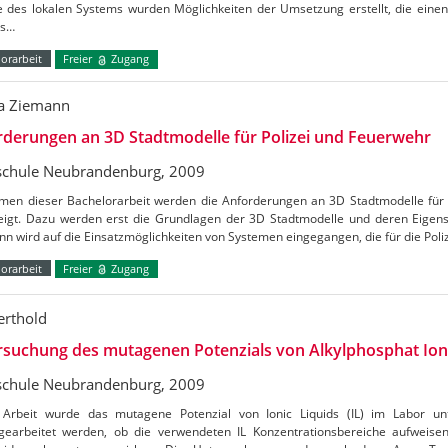
e des lokalen Systems wurden Möglichkeiten der Umsetzung erstellt, die einen
ms…
orarbeit
Freier
Zugang
a Ziemann
derungen an 3D Stadtmodelle für Polizei und Feuerwehr
chule Neubrandenburg, 2009
men dieser Bachelorarbeit werden die Anforderungen an 3D Stadtmodelle für 
eigt. Dazu werden erst die Grundlagen der 3D Stadtmodelle und deren Eigensc
n wird auf die Einsatzmöglichkeiten von Systemen eingegangen, die für die Pol
orarbeit
Freier
Zugang
erthold
suchung des mutagenen Potenzials von Alkylphosphat Ioni
chule Neubrandenburg, 2009
 Arbeit wurde das mutagene Potenzial von Ionic Liquids (IL) im Labor unt
gearbeitet werden, ob die verwendeten IL Konzentrationsbereiche aufweise