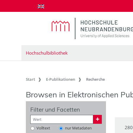
zum Inhalt springen
Hochschulbibliothek
Start
E-Publikationen
Recherche
Browsen in Elektronischen Pub
Filter und Facetten
280
Volltext
nur Metadaten