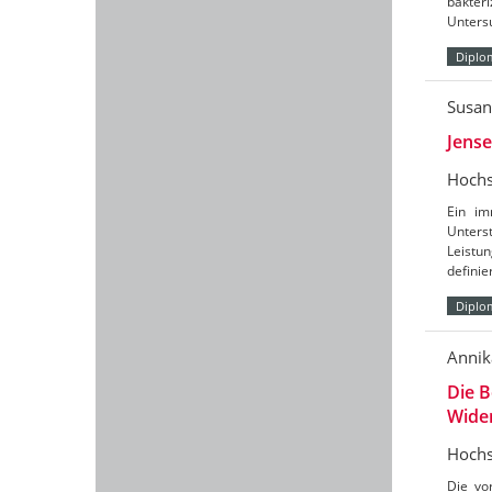
bakter
Unters
Diplo
Susan
Jense
Hochs
Ein im
Unters
Leistun
definie
Diplo
Annik
Die B
Wider
Hochs
Die vo