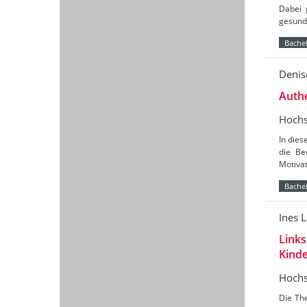
Dabei 
gesunde
Bachel
Denis
Authe
Hochs
In dies
die Be
Motivat
Bachel
Ines 
Links
Kinde
Hochs
Die The