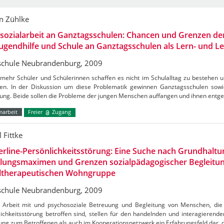
in Zühlke
sozialarbeit an Ganztagsschulen: Chancen und Grenzen de
ugendhilfe und Schule an Ganztagsschulen als Lern- und L
chule Neubrandenburg, 2009
mehr Schüler und Schülerinnen schaffen es nicht im Schulalltag zu bestehen 
hen. In der Diskussion um diese Problematik gewinnen Ganztagsschulen sowie
ung. Beide sollen die Probleme der jungen Menschen auffangen und ihnen ent
marbeit
Freier
Zugang
 Fittke
rline-Persönlichkeitsstörung: Eine Suche nach Grundhaltu
lungsmaximen und Grenzen sozialpädagogischer Begleitung
altherapeutischen Wohngruppe
chule Neubrandenburg, 2009
e Arbeit mit und psychosoziale Betreuung und Begleitung von Menschen, die 
ichkeitsstörung betroffen sind, stellen für den handelnden und interagierenden
ung zum Betroffenen als auch im Kooperationsnetzwerk ein Erfahrungsfeld dar, 