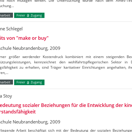
izid noch mutagen wirken. Die Untersuchung wurde nach dem Ames-Te
uchung…
marbeit
Freier
Zugang
ne Schlegel
its von "make or buy"
chule Neubrandenburg, 2009
mer größer werdender Kostendruck kombiniert mit einem steigenden Bed
tützungsleistungen, kennzeichnet den wohlfahrtspflegerischen Sektor in
gsfähigkeit zu erhalten, sind Träger karitativer Einrichtungen angehalten, i
ren,…
marbeit
Freier
Zugang
a Stoy
edeutung sozialer Beziehungen für die Entwicklung der kin
standsfähigkeit
chule Neubrandenburg, 2009
rliegende Arbeit beschäftigt sich mit der Bedeutung der sozialen Beziehunge