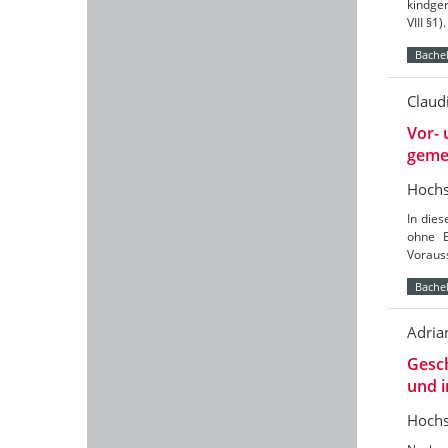
kindger
VIII §1
Bachel
Claud
Vor- 
geme
Hochs
In die
ohne B
Voraus
Bachel
Adria
Gesch
und i
Hochs