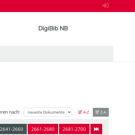
DigiBib NB
eren nach:
A-Z
Z-A
2641-2660
2661-2680
2681-2700