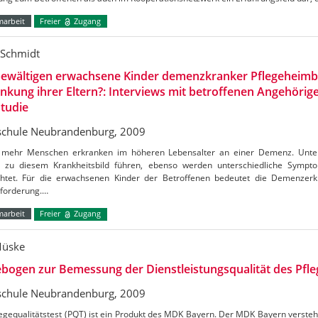
marbeit
Freier
Zugang
t Schmidt
bewältigen erwachsene Kinder demenzkranker Pflegeheim
nkung ihrer Eltern?: Interviews mit betroffenen Angehörige
studie
chule Neubrandenburg, 2009
mehr Menschen erkranken im höheren Lebensalter an einer Demenz. Unter
 zu diesem Krankheitsbild führen, ebenso werden unterschiedliche Sympto
htet. Für die erwachsenen Kinder der Betroffenen bedeutet die Demenzer
forderung.…
marbeit
Freier
Zugang
Müske
bogen zur Bemessung der Dienstleistungsqualität des Pfleg
chule Neubrandenburg, 2009
egequalitätstest (PQT) ist ein Produkt des MDK Bayern. Der MDK Bayern versteht 