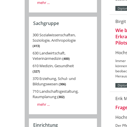
mehr ...
Diplo
Birgi
Sachgruppe
Wie 
300 Sozialwissenschaften,
Erkra
Soziologie, Anthropologie
Pilot
413
Hochs
630 Landwirtschaft,
Veterinärmedizin
400
Immer 
610 Medizin, Gesundheit
können
beobac
327
Heraus
370 Erziehung, Schul- und
Bildungswesen
306
Diplo
710 Landschaftsgestaltung,
Raumplanung
302
Erik 
mehr ...
Frage
Hochs
Einrichtung
Der Pfl