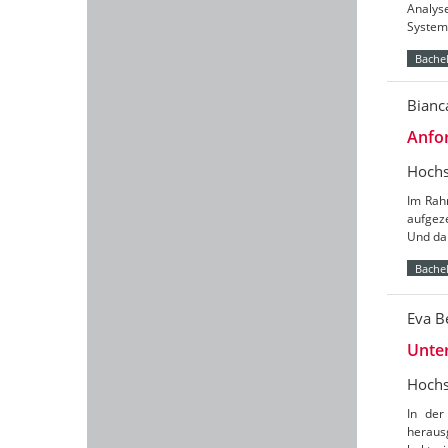
Analys
Syste
Bachel
Bianc
Anfor
Hochs
Im Rah
aufgez
Und dan
Bachel
Eva B
Unter
Hochs
In der
heraus