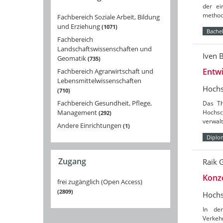
der ei
methodi
Fachbereich Soziale Arbeit, Bildung
und Erziehung
1071
Bachel
Fachbereich
Landschaftswissenschaften und
Iven 
Geomatik
735
Entw
Fachbereich Agrarwirtschaft und
Lebensmittelwissenschaften
Hochs
710
Fachbereich Gesundheit, Pflege,
Das Th
Management
Hochsc
292
verwalt
Andere Einrichtungen
1
Diplo
Zugang
Raik 
Konze
frei zugänglich (Open Access)
2809
Hochs
In der
Verkeh