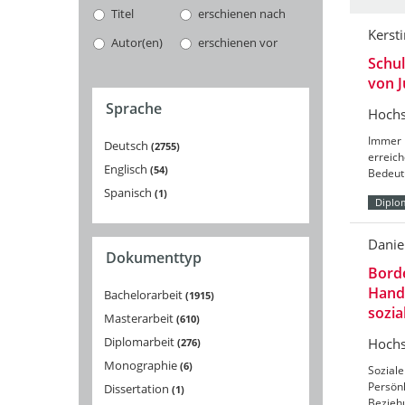
Titel
erschienen nach
Kerst
Autor(en)
erschienen vor
Schul
von J
Sprache
Hochs
Immer 
Deutsch
2755
erreic
Englisch
54
Bedeut
Spanisch
1
Diplo
Daniel
Dokumenttyp
Borde
Hand
Bachelorarbeit
1915
sozi
Masterarbeit
610
Diplomarbeit
Hochs
276
Monographie
6
Sozial
Persönl
Dissertation
1
Bezieh