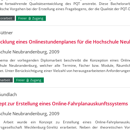
ne fortwährende Qualitätsentwicklung des PQT anstrebt. Diese Bachelorar
sche Vorgehen bei der Erstellung eines Fragebogens, der die Qualität der PQT-
orarbeit
Freier
Zugang
Büttner
icklung eines Onlinestundenplanes für die Hochschule Ne
chule Neubrandenburg, 2009
ema der vorliegenden Diplomarbeit beschreibt die Konzeption eines Onlin
hule Neubrandenburg, welcher alle Termine, Fächer bzw. Module, Räumlich
et. Unter Berücksichtigung einer Vielzahl von herausgearbeiteten Anforderung
marbeit
Freier
Zugang
Gundlach
pt zur Erstellung eines Online-Fahrplanauskunftssystems
chule Neubrandenburg, 2009
 Arbeit wurde ein Konzept zu Erstellung eines Online-Fahrplanausku
rsgesellschaft Mecklenburg-Strelitz erarbeitet. Neben der theoretischen Vo