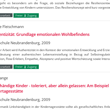
geht es besonders um die Frage, ob soziale Beziehungen die Resilienzentw
 Entwicklung von Kindern unterstützen. Das Resilienzkonzept wird kurz vorgeste
orarbeit
Freier
Zugang
e Fleischmann
ntizität: Grundlage emotionalen Wohlbefindens
chule Neubrandenburg, 2009
er Arbeit wird Authentizität in den Kontext der emotionalen Entwicklung und Erzi
deutung einer authentischen Lebenseinstellung in Bezug auf Selbstregulatio
ion, Flow-Erleben, Empathie, Akzeptanz und positive Wertschätzung sowie Inter
orarbeit
Freier
Zugang
Lange
händige Kinder - toleriert, aber allein gelassen: Am Beispiel
rtagesstätte
chule Neubrandenburg, 2009
matik Linkshändigkeit in der Kindertagesstätte sollte als gesellschaftliches A