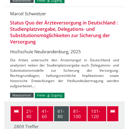
Masterarbeit
Freier
Zugang
Marcel Schwietzer
Status Quo der Ärzteversorgung in Deutschland :
Studienplatzvergabe, Delegations- und
Substitutionsmöglichkeiten zur Sicherung der
Versorgung
Hochschule Neubrandenburg, 2025
Die Arbeit untersucht den Ärztemangel in Deutschland und
analysiert neben der Studienplatzvergabe auch Delegations- und
Substitutionsmodelle zur Sicherung der Versorgung.
Rechtsgrundlagen, haftungsrechtliche Implikationen sowie
historische Entwicklungen der Heilkundeübertragung werden
aufgearbeitet.…
Masterarbeit
Freier
Zugang
21-
41-
61-
81-
101-
40
60
80
100
120
2809 Treffer