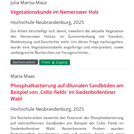
Julia Marisa Mauz
Vegetationskunde im Nemerower Holz
Hochschule Neubrandenburg, 2025
Die Arbeit beschäftigt sich damit, inwiefern die aktuelle Vegetation
des Nemerower Holzes im Zusammenhang mit Standort,
Waldnutzung und Geschichte steht. Um dieser Frage nachzugehen,
wurde eine Vegetationstabelle angefertigt und interpretiert, sowie
umfangreiche Recherchen zur Forstgeschichte…
Bachelorarbeit
Freier
Zugang
Maria Maas
Phosphatkartierung auf diluvialen Sandböden am
Beispiel von ‚Celtic-fields' im Siedenbollentiner
Wald
Hochschule Neubrandenburg, 2025
Die Bachelorarbeit bewertet das Potenzial der Phosphatkartierung
auf nährstoffarmen Sandböden am Beispiel der Celtic Fields im
Siedenbollentiner Wald. Rasterbasierte Proben wurden
Bodenkundlich beschrieben und auf rezent, fossil und total