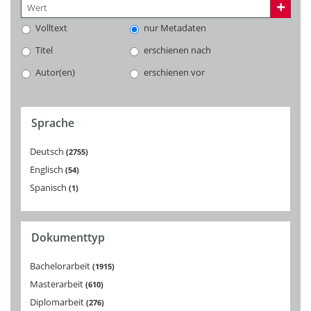
Volltext
nur Metadaten
Titel
erschienen nach
Autor(en)
erschienen vor
Sprache
Deutsch
2755
Englisch
54
Spanisch
1
Dokumenttyp
Bachelorarbeit
1915
Masterarbeit
610
Diplomarbeit
276