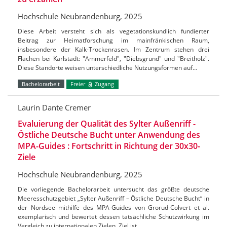
Hochschule Neubrandenburg, 2025
Diese Arbeit versteht sich als vegetationskundlich fundierter
Beitrag zur Heimatforschung im mainfränkischen Raum,
insbesondere der Kalk-Trockenrasen. Im Zentrum stehen drei
Flächen bei Karlstadt: "Ammerfeld", "Diebsgrund" und "Breitholz".
Diese Standorte weisen unterschiedliche Nutzungsformen auf…
Bachelorarbeit
Freier
Zugang
Laurin Dante Cremer
Evaluierung der Qualität des Sylter Außenriff -
Östliche Deutsche Bucht unter Anwendung des
MPA-Guides : Fortschritt in Richtung der 30x30-
Ziele
Hochschule Neubrandenburg, 2025
Die vorliegende Bachelorarbeit untersucht das größte deutsche
Meeresschutzgebiet „Sylter Außenriff – Östliche Deutsche Bucht“ in
der Nordsee mithilfe des MPA-Guides von Grorud-Colvert et al.
exemplarisch und bewertet dessen tatsächliche Schutzwirkung im
Vergleich zu internationalen Zielen. Ziel ist…