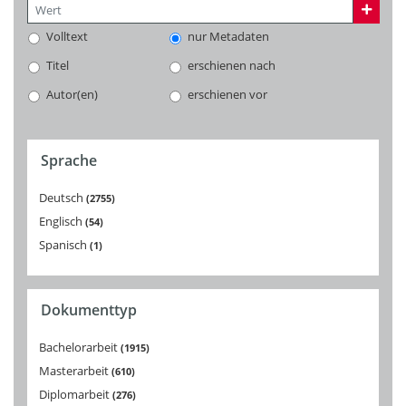
Volltext
nur Metadaten
Titel
erschienen nach
Autor(en)
erschienen vor
Sprache
Deutsch
2755
Englisch
54
Spanisch
1
Dokumenttyp
Bachelorarbeit
1915
Masterarbeit
610
Diplomarbeit
276