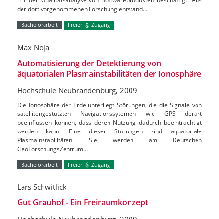
mit der Qualitätsanalyse von Softwareprodukten beschäftigt. Aus
der dort vorgenommenen Forschung entstand…
Bachelorarbeit
Freier
Zugang
Max Noja
Automatisierung der Detektierung von
äquatorialen Plasmainstabilitäten der Ionosphäre
Hochschule Neubrandenburg, 2009
Die Ionosphäre der Erde unterliegt Störungen, die die Signale von
satellitengestützten Navigationssytemen wie GPS derart
beeinflussen können, dass deren Nutzung dadurch beeinträchtigt
werden kann. Eine dieser Störungen sind äquatoriale
Plasmainstabilitäten. Sie werden am Deutschen
GeoForschungsZentrum…
Bachelorarbeit
Freier
Zugang
Lars Schwitlick
Gut Grauhof - Ein Freiraumkonzept