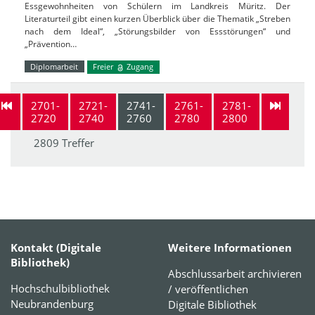
Essgewohnheiten von Schülern im Landkreis Müritz. Der
Literaturteil gibt einen kurzen Überblick über die Thematik „Streben
nach dem Ideal“, „Störungsbilder von Essstörungen“ und
„Prävention…
Diplomarbeit
Freier
Zugang
2701-
2721-
2741-
2761-
2781-
2720
2740
2760
2780
2800
2809 Treffer
Kontakt (Digitale
Weitere Informationen
Bibliothek)
Abschlussarbeit archivieren
Hochschulbibliothek
/ veröffentlichen
Neubrandenburg
Digitale Bibliothek