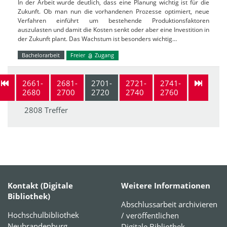
In der Arbeit wurde deutlich, dass eine Planung wichtig ist für die
Zukunft. Ob man nun die vorhandenen Prozesse optimiert, neue
Verfahren einführt um bestehende Produktionsfaktoren
auszulasten und damit die Kosten senkt oder aber eine Investition in
der Zukunft plant. Das Wachstum ist besonders wichtig…
Bachelorarbeit
Freier
Zugang
2661-
2681-
2701-
2721-
2741-
2680
2700
2720
2740
2760
2808 Treffer
Kontakt (Digitale
Weitere Informationen
Bibliothek)
Abschlussarbeit archivieren
Hochschulbibliothek
/ veröffentlichen
Neubrandenburg
Digitale Bibliothek