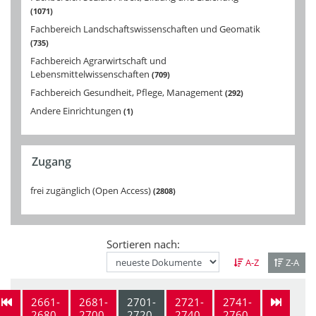
1071
Fachbereich Landschaftswissenschaften und Geomatik
735
Fachbereich Agrarwirtschaft und
Lebensmittelwissenschaften
709
Fachbereich Gesundheit, Pflege, Management
292
Andere Einrichtungen
1
Zugang
frei zugänglich (Open Access)
2808
Sortieren nach:
A-Z
Z-A
2661-
2681-
2701-
2721-
2741-
2680
2700
2720
2740
2760