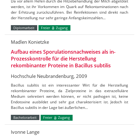
Da vor allem Hefen durch die Hitzebehandlung der Milch abgetötet
werden, ist ihr Vorkommen im Quark auf Rekontaminationen nach
der Erhitzung zurückzuführen. Bei Reinfektionen sind direkt nach
der Herstellung nur sehr geringe Anfangskeimzahlen…
Diplomarbeit
Freier
Zugang
Madlen Konietzke
Aufbau eines Sporulationsnachweises als in-
Prozesskontrolle für die Herstellung
rekombinanter Proteine in Bacillus subtilis
Hochschule Neubrandenburg, 2009
Bacillus subiltis ist ein interessanter Wirt für die Herstellung
rekombinanter Proteine, da Zielproteine in das extrazelluläre
Medium sekretiert werden können, er nicht pathogen ist, keine
Endotoxine ausbildet und sehr gut charakterisiert ist. Jedoch ist
Bacillus subtilis in der Lage bei äußerlichen…
Bachelorarbeit
Freier
Zugang
Ivonne Lange