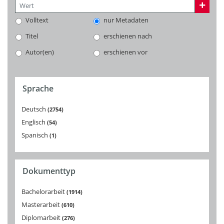
Volltext
nur Metadaten
Titel
erschienen nach
Autor(en)
erschienen vor
Sprache
Deutsch
2754
Englisch
54
Spanisch
1
Dokumenttyp
Bachelorarbeit
1914
Masterarbeit
610
Diplomarbeit
276