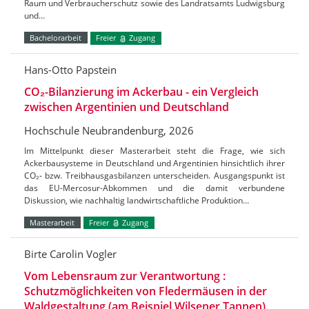
Raum und Verbraucherschutz sowie des Landratsamts Ludwigsburg
und…
Bachelorarbeit
Freier
Zugang
Hans-Otto Papstein
CO₂-Bilanzierung im Ackerbau - ein Vergleich
zwischen Argentinien und Deutschland
Hochschule Neubrandenburg, 2026
Im Mittelpunkt dieser Masterarbeit steht die Frage, wie sich
Ackerbausysteme in Deutschland und Argentinien hinsichtlich ihrer
CO₂- bzw. Treibhausgasbilanzen unterscheiden. Ausgangspunkt ist
das EU-Mercosur-Abkommen und die damit verbundene
Diskussion, wie nachhaltig landwirtschaftliche Produktion…
Masterarbeit
Freier
Zugang
Birte Carolin Vogler
Vom Lebensraum zur Verantwortung :
Schutzmöglichkeiten von Fledermäusen in der
Waldgestaltung (am Beispiel Wilsener Tannen)