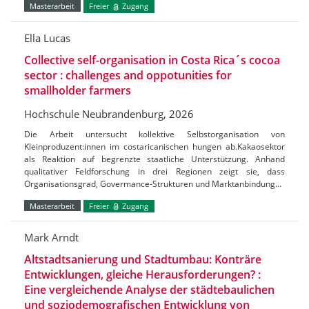
Masterarbeit
Freier
Zugang
Ella Lucas
Collective self-organisation in Costa Rica´s cocoa
sector : challenges and oppotunities for
smallholder farmers
Hochschule Neubrandenburg, 2026
Die Arbeit untersucht kollektive Selbstorganisation von
Kleinproduzent:innen im costaricanischen hungen ab.Kakaosektor
als Reaktion auf begrenzte staatliche Unterstützung. Anhand
qualitativer Feldforschung in drei Regionen zeigt sie, dass
Organisationsgrad, Govermance-Strukturen und Marktanbindung…
Masterarbeit
Freier
Zugang
Mark Arndt
Altstadtsanierung und Stadtumbau: Konträre
Entwicklungen, gleiche Herausforderungen? :
Eine vergleichende Analyse der städtebaulichen
und soziodemografischen Entwicklung von