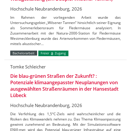
Hochschule Neubrandenburg, 2026
Im Rahmen der vorliegenden Arbeit wurde das
Untersuchungsgebiet „Wilsener Tannen“ hinsichtlich seiner Eignung
als Sommerlebensraum für Fledermäuse analysiert. In
Zusammenarbeit mit der Natura-2000-Station für Fledermäuse
Westmecklenburg wurde das Artenvorkommen von Fledermäusen,
mittels akustischer…
Bachelorarbeit
Freier
Zugang
Tomke Schleicher
Die blau-grünen Straßen der Zukunft? :
Potenziale klimaangepasster Neuplanungen von
ausgewählten Straßenräumen in der Hansestadt
Lübeck
Hochschule Neubrandenburg, 2026
Die Verfehlung des 1,5°C-Ziels wird wahrscheinlicher und die
Risiken des Klimawandels nehmen zu. Das Thema Klimaanpassung
gewinnt zunehmend an Bedeutung. Mit der Simulationssoftware
ENVI-met wird das Potenzial blau-grüner Infrastruktur auf eine