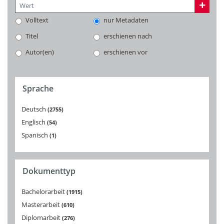
Volltext
nur Metadaten
Titel
erschienen nach
Autor(en)
erschienen vor
Sprache
Deutsch
2755
Englisch
54
Spanisch
1
Dokumenttyp
Bachelorarbeit
1915
Masterarbeit
610
Diplomarbeit
276