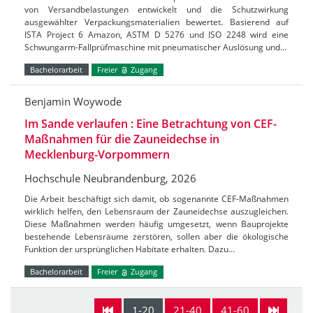
von Versandbelastungen entwickelt und die Schutzwirkung
ausgewählter Verpackungsmaterialien bewertet. Basierend auf
ISTA Project 6 Amazon, ASTM D 5276 und ISO 2248 wird eine
Schwungarm-Fallprüfmaschine mit pneumatischer Auslösung und…
Bachelorarbeit
Freier
Zugang
Benjamin Woywode
Im Sande verlaufen : Eine Betrachtung von CEF-
Maßnahmen für die Zauneidechse in
Mecklenburg-Vorpommern
Hochschule Neubrandenburg, 2026
Die Arbeit beschäftigt sich damit, ob sogenannte CEF-Maßnahmen
wirklich helfen, den Lebensraum der Zauneidechse auszugleichen.
Diese Maßnahmen werden häufig umgesetzt, wenn Bauprojekte
bestehende Lebensräume zerstören, sollen aber die ökologische
Funktion der ursprünglichen Habitate erhalten. Dazu…
Bachelorarbeit
Freier
Zugang
1-20
21-40
41-60