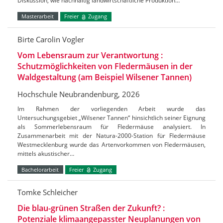
Diskussion, wie nachhaltig landwirtschaftliche Produktion…
Masterarbeit
Freier
Zugang
Birte Carolin Vogler
Vom Lebensraum zur Verantwortung :
Schutzmöglichkeiten von Fledermäusen in der
Waldgestaltung (am Beispiel Wilsener Tannen)
Hochschule Neubrandenburg, 2026
Im Rahmen der vorliegenden Arbeit wurde das
Untersuchungsgebiet „Wilsener Tannen“ hinsichtlich seiner Eignung
als Sommerlebensraum für Fledermäuse analysiert. In
Zusammenarbeit mit der Natura-2000-Station für Fledermäuse
Westmecklenburg wurde das Artenvorkommen von Fledermäusen,
mittels akustischer…
Bachelorarbeit
Freier
Zugang
Tomke Schleicher
Die blau-grünen Straßen der Zukunft? :
Potenziale klimaangepasster Neuplanungen von