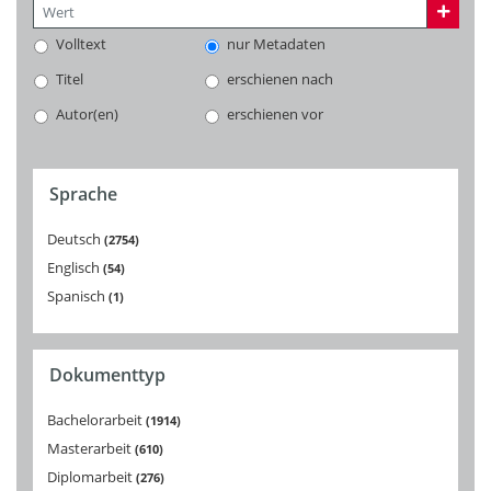
Volltext
nur Metadaten
Titel
erschienen nach
Autor(en)
erschienen vor
Sprache
Deutsch
2754
Englisch
54
Spanisch
1
Dokumenttyp
Bachelorarbeit
1914
Masterarbeit
610
Diplomarbeit
276