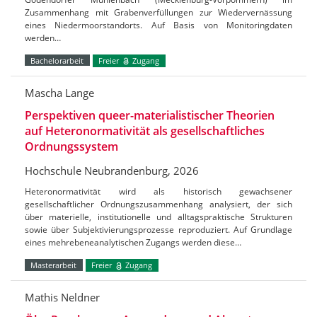
Zusammenhang mit Grabenverfüllungen zur Wiedervernässung
eines Niedermoorstandorts. Auf Basis von Monitoringdaten
werden…
Bachelorarbeit
Freier
Zugang
Mascha Lange
Perspektiven queer-materialistischer Theorien
auf Heteronormativität als gesellschaftliches
Ordnungssystem
Hochschule Neubrandenburg, 2026
Heteronormativität wird als historisch gewachsener
gesellschaftlicher Ordnungszusammenhang analysiert, der sich
über materielle, institutionelle und alltagspraktische Strukturen
sowie über Subjektivierungsprozesse reproduziert. Auf Grundlage
eines mehrebeneanalytischen Zugangs werden diese…
Masterarbeit
Freier
Zugang
Mathis Neldner