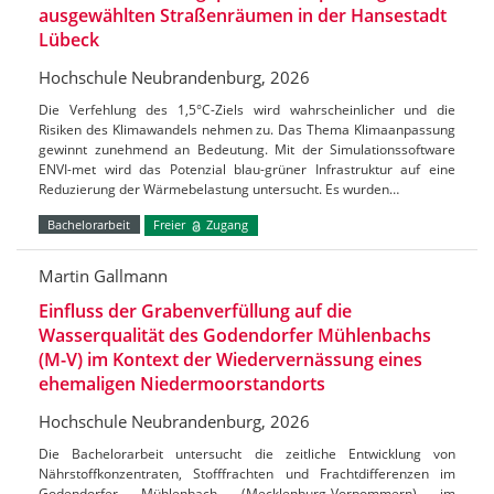
ausgewählten Straßenräumen in der Hansestadt
Lübeck
Hochschule Neubrandenburg, 2026
Die Verfehlung des 1,5°C-Ziels wird wahrscheinlicher und die
Risiken des Klimawandels nehmen zu. Das Thema Klimaanpassung
gewinnt zunehmend an Bedeutung. Mit der Simulationssoftware
ENVI-met wird das Potenzial blau-grüner Infrastruktur auf eine
Reduzierung der Wärmebelastung untersucht. Es wurden…
Bachelorarbeit
Freier
Zugang
Martin Gallmann
Einfluss der Grabenverfüllung auf die
Wasserqualität des Godendorfer Mühlenbachs
(M-V) im Kontext der Wiedervernässung eines
ehemaligen Niedermoorstandorts
Hochschule Neubrandenburg, 2026
Die Bachelorarbeit untersucht die zeitliche Entwicklung von
Nährstoffkonzentraten, Stofffrachten und Frachtdifferenzen im
Godendorfer Mühlenbach (Mecklenburg-Vorpommern) im