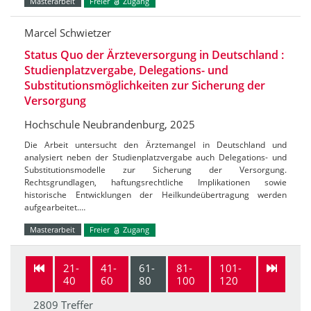
Masterarbeit
Freier
Zugang
Marcel Schwietzer
Status Quo der Ärzteversorgung in Deutschland :
Studienplatzvergabe, Delegations- und
Substitutionsmöglichkeiten zur Sicherung der
Versorgung
Hochschule Neubrandenburg, 2025
Die Arbeit untersucht den Ärztemangel in Deutschland und
analysiert neben der Studienplatzvergabe auch Delegations- und
Substitutionsmodelle zur Sicherung der Versorgung.
Rechtsgrundlagen, haftungsrechtliche Implikationen sowie
historische Entwicklungen der Heilkundeübertragung werden
aufgearbeitet.…
Masterarbeit
Freier
Zugang
21-
41-
61-
81-
101-
40
60
80
100
120
2809 Treffer