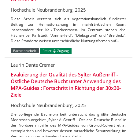
Hochschule Neubrandenburg, 2025
Diese Arbeit versteht sich als vegetationskundlich fundierter
Beitrag zur Heimatforschung im mainfränkischen Raum,
insbesondere der Kalk-Trockenrasen. Im Zentrum stehen drei
Flächen bei Karlstadt: "Ammerfeld", "Diebsgrund" und "Breitholz".
Diese Standorte weisen unterschiedliche Nutzungsformen auf…
Bachelorarbeit
Freier
Zugang
Laurin Dante Cremer
Evaluierung der Qualität des Sylter Außenriff -
Östliche Deutsche Bucht unter Anwendung des
MPA-Guides : Fortschritt in Richtung der 30x30-
Ziele
Hochschule Neubrandenburg, 2025
Die vorliegende Bachelorarbeit untersucht das größte deutsche
Meeresschutzgebiet „Sylter Außenriff – Östliche Deutsche Bucht“ in
der Nordsee mithilfe des MPA-Guides von Grorud-Colvert et al.
exemplarisch und bewertet dessen tatsächliche Schutzwirkung im
Vergleich zu internationalen Zielen. Ziel ist…