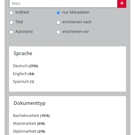
Volltext
nur Metadaten
Titel
erschienen nach
Autor(en)
erschienen vor
Sprache
Deutsch
2755
Englisch
54
Spanisch
1
Dokumenttyp
Bachelorarbeit
1915
Masterarbeit
610
Diplomarbeit
276