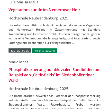
Julia Marisa Mauz
Vegetationskunde im Nemerower Holz
Hochschule Neubrandenburg, 2025
Die Arbeit beschäftigt sich damit, inwiefern die aktuelle Vegetation
des Nemerower Holzes im Zusammenhang mit Standort,
Waldnutzung und Geschichte steht. Um dieser Frage nachzugehen,
wurde eine Vegetationstabelle angefertigt und interpretiert, sowie
umfangreiche Recherchen zur Forstgeschichte…
Bachelorarbeit
Freier
Zugang
Maria Maas
Phosphatkartierung auf diluvialen Sandböden am
Beispiel von ‚Celtic-fields' im Siedenbollentiner
Wald
Hochschule Neubrandenburg, 2025
Die Bachelorarbeit bewertet das Potenzial der Phosphatkartierung
auf nährstoffarmen Sandböden am Beispiel der Celtic Fields im
Siedenbollentiner Wald. Rasterbasierte Proben wurden
Bodenkundlich beschrieben und auf rezent, fossil und total