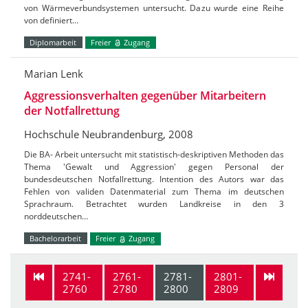
von Wärmeverbundsystemen untersucht. Dazu wurde eine Reihe
von definiert…
Diplomarbeit
Freier
Zugang
Marian Lenk
Aggressionsverhalten gegenüber Mitarbeitern
der Notfallrettung
Hochschule Neubrandenburg, 2008
Die BA- Arbeit untersucht mit statistisch-deskriptiven Methoden das
Thema 'Gewalt und Aggression' gegen Personal der
bundesdeutschen Notfallrettung. Intention des Autors war das
Fehlen von validen Datenmaterial zum Thema im deutschen
Sprachraum. Betrachtet wurden Landkreise in den 3
norddeutschen…
Bachelorarbeit
Freier
Zugang
2741-
2761-
2781-
2801-
2760
2780
2800
2809