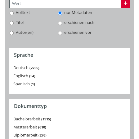
Volltext
nur Metadaten
Titel
erschienen nach
Autor(en)
erschienen vor
Sprache
Deutsch
2755
Englisch
54
Spanisch
1
Dokumenttyp
Bachelorarbeit
1915
Masterarbeit
610
Diplomarbeit
276