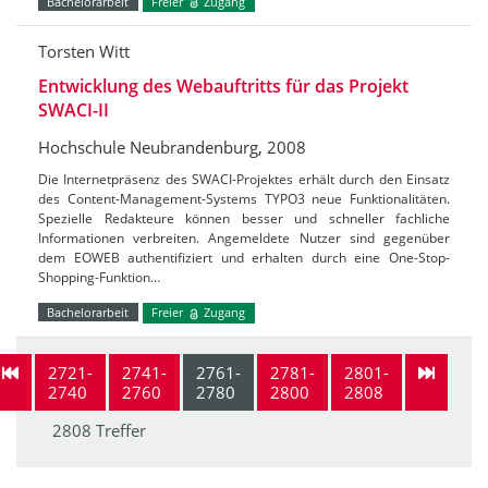
Bachelorarbeit
Freier
Zugang
Torsten Witt
Entwicklung des Webauftritts für das Projekt
SWACI-II
Hochschule Neubrandenburg, 2008
Die Internetpräsenz des SWACI-Projektes erhält durch den Einsatz
des Content-Management-Systems TYPO3 neue Funktionalitäten.
Spezielle Redakteure können besser und schneller fachliche
Informationen verbreiten. Angemeldete Nutzer sind gegenüber
dem EOWEB authentifiziert und erhalten durch eine One-Stop-
Shopping-Funktion…
Bachelorarbeit
Freier
Zugang
2721-
2741-
2761-
2781-
2801-
2740
2760
2780
2800
2808
2808 Treffer