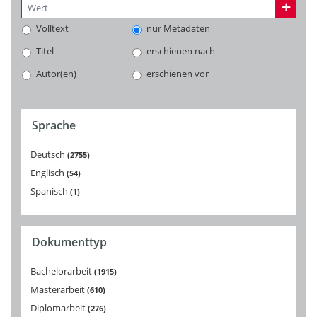
Volltext
nur Metadaten
Titel
erschienen nach
Autor(en)
erschienen vor
Sprache
Deutsch
2755
Englisch
54
Spanisch
1
Dokumenttyp
Bachelorarbeit
1915
Masterarbeit
610
Diplomarbeit
276