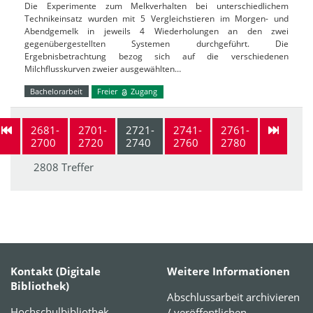
Die Experimente zum Melkverhalten bei unterschiedlichem
Technikeinsatz wurden mit 5 Vergleichstieren im Morgen- und
Abendgemelk in jeweils 4 Wiederholungen an den zwei
gegenübergestellten Systemen durchgeführt. Die
Ergebnisbetrachtung bezog sich auf die verschiedenen
Milchflusskurven zweier ausgewählten…
Bachelorarbeit
Freier
Zugang
2681-
2701-
2721-
2741-
2761-
2700
2720
2740
2760
2780
2808 Treffer
Kontakt (Digitale
Weitere Informationen
Bibliothek)
Abschlussarbeit archivieren
Hochschulbibliothek
/ veröffentlichen