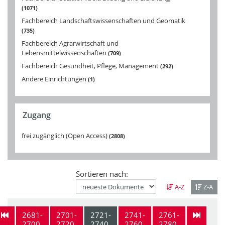
1071
Fachbereich Landschaftswissenschaften und Geomatik
735
Fachbereich Agrarwirtschaft und
Lebensmittelwissenschaften
709
Fachbereich Gesundheit, Pflege, Management
292
Andere Einrichtungen
1
Zugang
frei zugänglich (Open Access)
2808
Sortieren nach:
A-Z
Z-A
2681-
2701-
2721-
2741-
2761-
2700
2720
2740
2760
2780