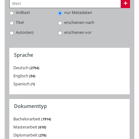
Volltext
nur Metadaten
Titel
erschienen nach
Autor(en)
erschienen vor
Sprache
Deutsch
2754
Englisch
54
Spanisch
1
Dokumenttyp
Bachelorarbeit
1914
Masterarbeit
610
Diplomarbeit
276