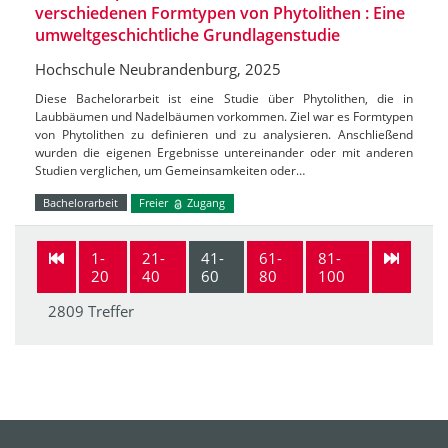
verschiedenen Formtypen von Phytolithen : Eine
umweltgeschichtliche Grundlagenstudie
Hochschule Neubrandenburg, 2025
Diese Bachelorarbeit ist eine Studie über Phytolithen, die in
Laubbäumen und Nadelbäumen vorkommen. Ziel war es Formtypen
von Phytolithen zu definieren und zu analysieren. Anschließend
wurden die eigenen Ergebnisse untereinander oder mit anderen
Studien verglichen, um Gemeinsamkeiten oder…
Bachelorarbeit
Freier
Zugang
1-
21-
41-
61-
81-
20
40
60
80
100
2809 Treffer