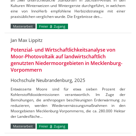
an zwei unterschiedliche Standorten in Sachsen-Anhalt in den
Kulturen Winterweizen und Wintergerste durchgeführt, in welchem
eine von InnoHerb empfohlene Herbizidstrategie mit einer
praxisüblichen verglichen wurde. Die Ergebnisse des…
Masterarbeit
Freier
Zugang
Jan Max Lippitz
Potenzial- und Wirtschaftlichkeitsanalyse von
Moor-Photovoltaik auf landwirtschaftlich
genutzten Niedermoorgebieten in Mecklenburg-
Vorpommern
Hochschule Neubrandenburg, 2025
Entwässerte Moore sind für etwa sieben Prozent der
Kohlenstoffdioxidemissionen verantwortlich. Im Zuge der
Bemühungen, die anthropogen beschleunigten Erderwärmung zu
reduzieren, werden Wiedervernässungsmaßnahmen in den
Moorgebieten Mecklenburg-Vorpommerns, die ca. 280.000 Hektar
der Landesfläche…
Masterarbeit
Freier
Zugang