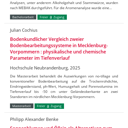
Analysen, unter anderem Alkoholgehalt und Stammwürze, wurden
nach MEBAK durchgeführt. Für die Aromenanalyse wurde eine…
Bachelorarbeit
Freier
Zugang
Julian Cochius
Bodenkundlicher Vergleich zweier
Bodenbearbeitungssysteme in Mecklenburg-
Vorpommern : physikalische und chemische
Parameter im Tiefenverlauf
Hochschule Neubrandenburg, 2025
Die Masterarbeit behandelt die Auswirkungen von no-tillage und
konventioneller Bodenbearbeitung auf die Trockenrohdichte,
Eindringwiderstand, ph-Wert, Humusgehalt und Porenvolumina im
Tiefenverlauf bis -50 cm unter Geländeoberkante an zwei
Standorten im nördlichen Mecklenburg-Vorpommern.
Masterarbeit
Freier
Zugang
Philipp Alexander Benke