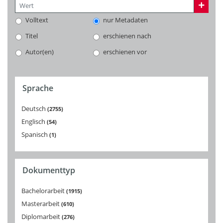
Volltext
nur Metadaten
Titel
erschienen nach
Autor(en)
erschienen vor
Sprache
Deutsch
2755
Englisch
54
Spanisch
1
Dokumenttyp
Bachelorarbeit
1915
Masterarbeit
610
Diplomarbeit
276