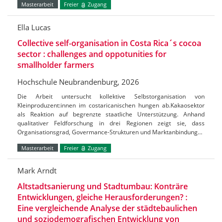
Masterarbeit
Freier
Zugang
Ella Lucas
Collective self-organisation in Costa Rica´s cocoa
sector : challenges and oppotunities for
smallholder farmers
Hochschule Neubrandenburg, 2026
Die Arbeit untersucht kollektive Selbstorganisation von
Kleinproduzent:innen im costaricanischen hungen ab.Kakaosektor
als Reaktion auf begrenzte staatliche Unterstützung. Anhand
qualitativer Feldforschung in drei Regionen zeigt sie, dass
Organisationsgrad, Govermance-Strukturen und Marktanbindung…
Masterarbeit
Freier
Zugang
Mark Arndt
Altstadtsanierung und Stadtumbau: Konträre
Entwicklungen, gleiche Herausforderungen? :
Eine vergleichende Analyse der städtebaulichen
und soziodemografischen Entwicklung von