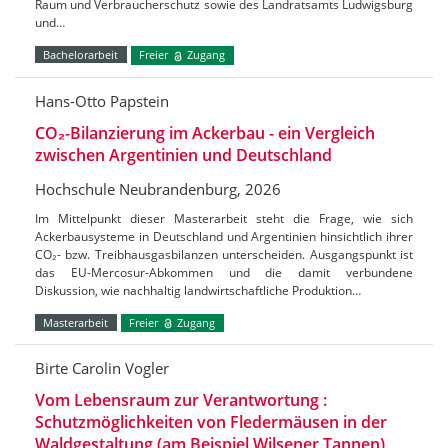
Raum und Verbraucherschutz sowie des Landratsamts Ludwigsburg
und…
Bachelorarbeit
Freier
Zugang
Hans-Otto Papstein
CO₂-Bilanzierung im Ackerbau - ein Vergleich
zwischen Argentinien und Deutschland
Hochschule Neubrandenburg, 2026
Im Mittelpunkt dieser Masterarbeit steht die Frage, wie sich
Ackerbausysteme in Deutschland und Argentinien hinsichtlich ihrer
CO₂- bzw. Treibhausgasbilanzen unterscheiden. Ausgangspunkt ist
das EU-Mercosur-Abkommen und die damit verbundene
Diskussion, wie nachhaltig landwirtschaftliche Produktion…
Masterarbeit
Freier
Zugang
Birte Carolin Vogler
Vom Lebensraum zur Verantwortung :
Schutzmöglichkeiten von Fledermäusen in der
Waldgestaltung (am Beispiel Wilsener Tannen)