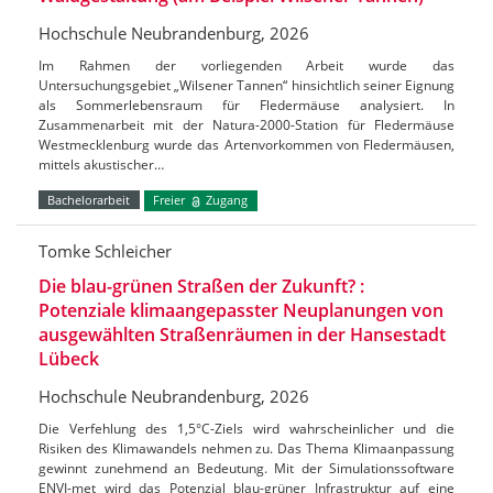
Hochschule Neubrandenburg, 2026
Im Rahmen der vorliegenden Arbeit wurde das
Untersuchungsgebiet „Wilsener Tannen“ hinsichtlich seiner Eignung
als Sommerlebensraum für Fledermäuse analysiert. In
Zusammenarbeit mit der Natura-2000-Station für Fledermäuse
Westmecklenburg wurde das Artenvorkommen von Fledermäusen,
mittels akustischer…
Bachelorarbeit
Freier
Zugang
Tomke Schleicher
Die blau-grünen Straßen der Zukunft? :
Potenziale klimaangepasster Neuplanungen von
ausgewählten Straßenräumen in der Hansestadt
Lübeck
Hochschule Neubrandenburg, 2026
Die Verfehlung des 1,5°C-Ziels wird wahrscheinlicher und die
Risiken des Klimawandels nehmen zu. Das Thema Klimaanpassung
gewinnt zunehmend an Bedeutung. Mit der Simulationssoftware
ENVI-met wird das Potenzial blau-grüner Infrastruktur auf eine