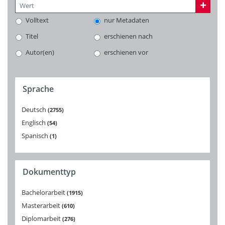
Volltext
nur Metadaten
Titel
erschienen nach
Autor(en)
erschienen vor
Sprache
Deutsch
2755
Englisch
54
Spanisch
1
Dokumenttyp
Bachelorarbeit
1915
Masterarbeit
610
Diplomarbeit
276