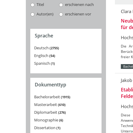
Titel
erschienen nach
Clara
Autor(en)
erschienen vor
Neuba
für 
Sprache
Hochs
Die Ar
Deutsch
2755
Berücks
Englisch
54
freier 
Spanisch
1
Bachel
Jakob
Dokumenttyp
Etabl
Feld
Bachelorarbeit
1915
Masterarbeit
610
Hochs
Diplomarbeit
276
Diese 
Monographie
6
Anwend
Techni
Dissertation
1
Unters