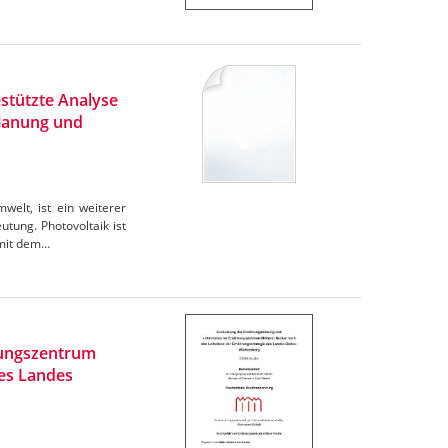
stützte Analyse
Planung und
elt, ist ein weiterer
tung. Photovoltaik ist
omit dem…
rungszentrum
des Landes