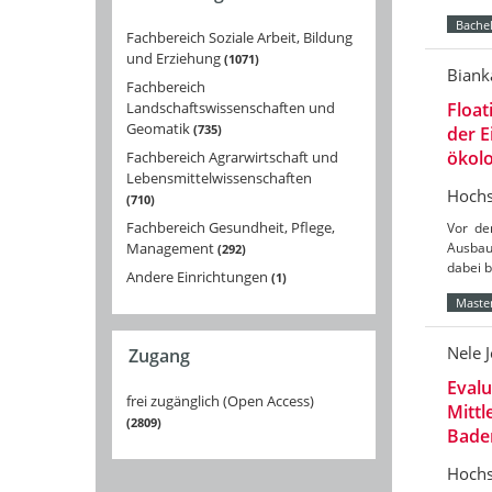
Bachel
Fachbereich Soziale Arbeit, Bildung
und Erziehung
1071
Biank
Fachbereich
Landschaftswissenschaften und
Float
Geomatik
735
der 
ökolo
Fachbereich Agrarwirtschaft und
Lebensmittelwissenschaften
Hochs
710
Fachbereich Gesundheit, Pflege,
Vor de
Management
Ausbau
292
dabei 
Andere Einrichtungen
1
Master
Nele 
Zugang
Eval
frei zugänglich (Open Access)
Mittl
2809
Bade
Hochs