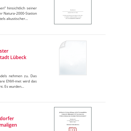
“ hinsichtlich seiner
r Natura-2000-Station
els akustischer…
ster
tadt Lübeck
andels nehmen zu. Das
are ENVI-met wird das
cht. Es wurden…
ndorfer
maligen