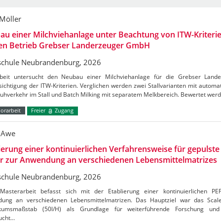
 Möller
u einer Milchviehanlage unter Beachtung von ITW-Kriterie
den Betrieb Grebser Landerzeuger GmbH
chule Neubrandenburg, 2026
beit untersucht den Neubau einer Milchviehanlage für die Grebser Lan
ichtigung der ITW-Kriterien. Verglichen werden zwei Stallvarianten mit autom
Kuhverkehr im Stall und Batch Milking mit separatem Melkbereich. Bewertet wer
orarbeit
Freier
Zugang
 Awe
ierung einer kontinuierlichen Verfahrensweise für gepulste 
er zur Anwendung an verschiedenen Lebensmittelmatrizes
chule Neubrandenburg, 2026
Masterarbeit befasst sich mit der Etablierung einer kontinuierlichen PE
ung an verschiedenen Lebensmittelmatrizen. Das Hauptziel war das Sca
kumsmaßstab (50l/H) als Grundlage für weiterführende Forschung und 
ucht…