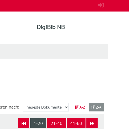
DigiBib NB
eren nach:
A-Z
Z-A
1-20
21-40
41-60