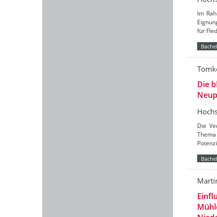
Im Rah
Eignun
für Fl
Bachel
Tomke
Die b
Neup
Hochs
Die Ve
Thema 
Potenzi
Bachel
Marti
Einfl
Mühl