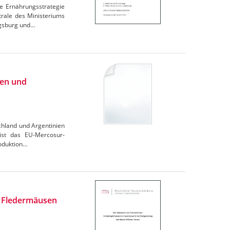
e Ernährungsstrategie
trale des Ministeriums
igsburg und…
ien und
chland und Argentinien
 ist das EU-Mercosur-
oduktion…
n Fledermäusen