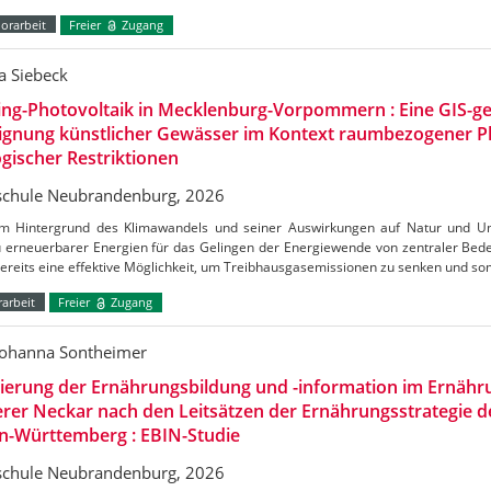
orarbeit
Freier
Zugang
a Siebeck
ing-Photovoltaik in Mecklenburg-Vorpommern : Eine GIS-ge
Eignung künstlicher Gewässer im Kontext raumbezogener 
gischer Restriktionen
chule Neubrandenburg, 2026
m Hintergrund des Klimawandels und seiner Auswirkungen auf Natur und Umw
 erneuerbarer Energien für das Gelingen der Energiewende von zentraler Bedeu
bereits eine effektive Möglichkeit, um Treibhausgasemissionen zu senken und s
arbeit
Freier
Zugang
Johanna Sontheimer
uierung der Ernährungsbildung und -information im Ernäh
erer Neckar nach den Leitsätzen der Ernährungsstrategie 
n-Württemberg : EBIN-Studie
chule Neubrandenburg, 2026