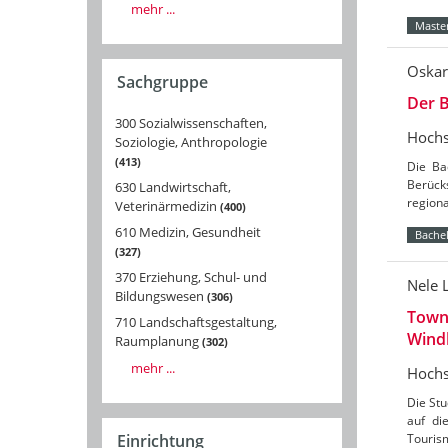
mehr ...
Master
Oskar
Sachgruppe
Der B
300 Sozialwissenschaften,
Hochs
Soziologie, Anthropologie
413
Die Ba
Berücks
630 Landwirtschaft,
region
Veterinärmedizin
400
610 Medizin, Gesundheit
Bachel
327
370 Erziehung, Schul- und
Nele 
Bildungswesen
306
Towns
710 Landschaftsgestaltung,
Wind
Raumplanung
302
mehr ...
Hochs
Die St
auf di
Tourism
Einrichtung