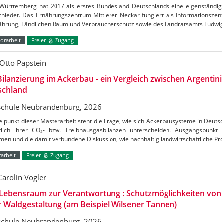
Württemberg hat 2017 als erstes Bundesland Deutschlands eine eigenständig
chiedet. Das Ernährungszentrum Mittlerer Neckar fungiert als Informationszen
nährung, Ländlichen Raum und Verbraucherschutz sowie des Landratsamts Ludw
orarbeit
Freier
Zugang
Otto Papstein
ilanzierung im Ackerbau - ein Vergleich zwischen Argentin
schland
chule Neubrandenburg, 2026
elpunkt dieser Masterarbeit steht die Frage, wie sich Ackerbausysteme in Deuts
htlich ihrer CO₂- bzw. Treibhausgasbilanzen unterscheiden. Ausgangspunkt
en und die damit verbundene Diskussion, wie nachhaltig landwirtschaftliche Pr
arbeit
Freier
Zugang
Carolin Vogler
Lebensraum zur Verantwortung : Schutzmöglichkeiten vo
r Waldgestaltung (am Beispiel Wilsener Tannen)
chule Neubrandenburg, 2026