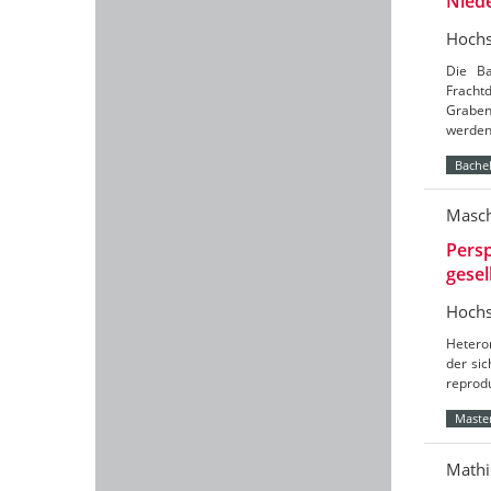
Nied
Hochs
Die Ba
Frach
Graben
werde
Bachel
Masch
Persp
gesel
Hochs
Hetero
der sic
reprod
Master
Mathi