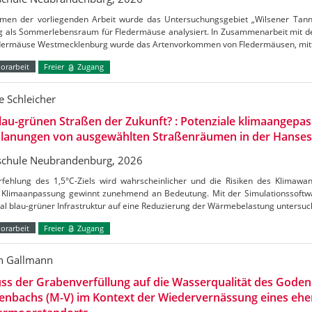
men der vorliegenden Arbeit wurde das Untersuchungsgebiet „Wilsener Tannen
g als Sommerlebensraum für Fledermäuse analysiert. In Zusammenarbeit mit de
edermäuse Westmecklenburg wurde das Artenvorkommen von Fledermäusen, mitt
orarbeit
Freier
Zugang
 Schleicher
lau-grünen Straßen der Zukunft? : Potenziale klimaangepas
lanungen von ausgewählten Straßenräumen in der Hanses
chule Neubrandenburg, 2026
rfehlung des 1,5°C-Ziels wird wahrscheinlicher und die Risiken des Klimaw
Klimaanpassung gewinnt zunehmend an Bedeutung. Mit der Simulationssoftw
al blau-grüner Infrastruktur auf eine Reduzierung der Wärmebelastung untersu
orarbeit
Freier
Zugang
n Gallmann
uss der Grabenverfüllung auf die Wasserqualität des Gode
enbachs (M-V) im Kontext der Wiedervernässung eines ehe