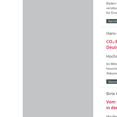
Baden-
verabs
für Er
Bachel
Hans-
CO₂-B
Deut
Hochs
Im Mitt
hinsic
Abkomm
Master
Birte 
Vom 
in de
Hochs