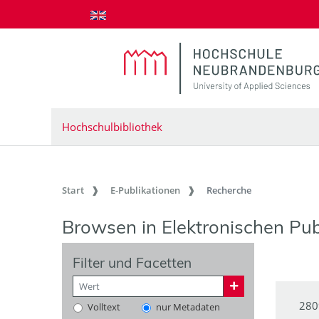
zum Inhalt springen
Hochschulbibliothek
Start
E-Publikationen
Recherche
Browsen in Elektronischen Pub
Filter und Facetten
280
Volltext
nur Metadaten