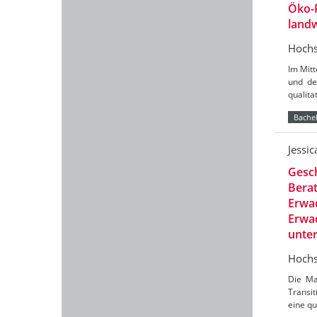
Öko-
landw
Hochs
Im Mit
und de
qualit
Bachel
Jessi
Gesch
Berat
Erwac
Erwac
unte
Hochs
Die Ma
Transit
eine qu