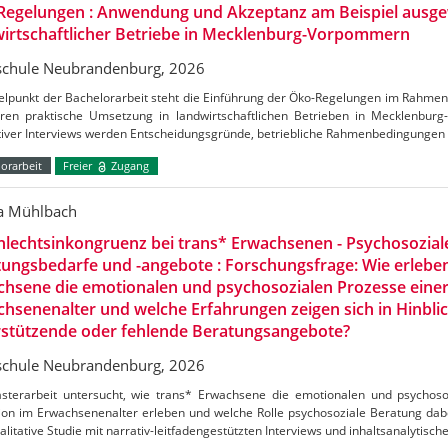
Regelungen : Anwendung und Akzeptanz am Beispiel ausge
irtschaftlicher Betriebe in Mecklenburg-Vorpommern
chule Neubrandenburg, 2026
telpunkt der Bachelorarbeit steht die Einführung der Öko-Regelungen im Rahm
ren praktische Umsetzung in landwirtschaftlichen Betrieben in Mecklenbu
ativer Interviews werden Entscheidungsgründe, betriebliche Rahmenbedingungen
orarbeit
Freier
Zugang
ca Mühlbach
lechtsinkongruenz bei trans* Erwachsenen - Psychosozial
ungsbedarfe und -angebote : Forschungsfrage: Wie erlebe
hsene die emotionalen und psychosozialen Prozesse einer
hsenenalter und welche Erfahrungen zeigen sich in Hinblic
rstützende oder fehlende Beratungsangebote?
chule Neubrandenburg, 2026
sterarbeit untersucht, wie trans* Erwachsene die emotionalen und psychoso
ion im Erwachsenenalter erleben und welche Rolle psychosoziale Beratung dabei
alitative Studie mit narrativ-leitfadengestützten Interviews und inhaltsanalytisch