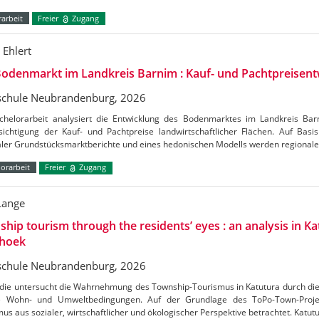
arbeit
Freier
Zugang
 Ehlert
odenmarkt im Landkreis Barnim : Kauf- und Pachtpreisent
chule Neubrandenburg, 2026
chelorarbeit analysiert die Entwicklung des Bodenmarktes im Landkreis Ba
ichtigung der Kauf- und Pachtpreise landwirtschaftlicher Flächen. Auf Basis 
aler Grundstücksmarktberichte und eines hedonischen Modells werden regional
orarbeit
Freier
Zugang
Lange
hip tourism through the residents’ eyes : an analysis in Ka
hoek
chule Neubrandenburg, 2026
udie untersucht die Wahrnehmung des Township-Tourismus in Katutura durch di
e Wohn- und Umweltbedingungen. Auf der Grundlage des ToPo-Town-Projek
us aus sozialer, wirtschaftlicher und ökologischer Perspektive betrachtet. Katutu