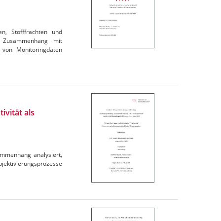
en, Stofffrachten und
im Zusammenhang mit
 von Monitoringdaten
ivität als
ammenhang analysiert,
ubjektivierungsprozesse