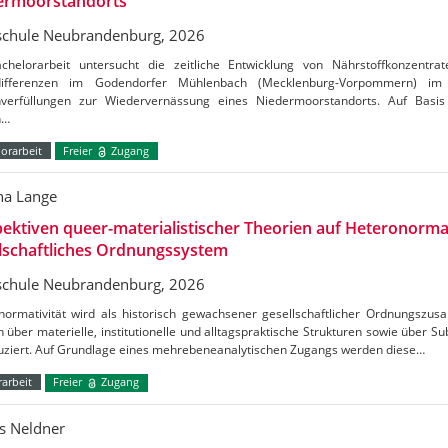
ermoorstandorts
chule Neubrandenburg, 2026
chelorarbeit untersucht die zeitliche Entwicklung von Nährstoffkonzentrat
tdifferenzen im Godendorfer Mühlenbach (Mecklenburg-Vorpommern) 
verfüllungen zur Wiedervernässung eines Niedermoorstandorts. Auf Basis
n…
orarbeit
Freier
Zugang
a Lange
ektiven queer-materialistischer Theorien auf Heteronormat
lschaftliches Ordnungssystem
chule Neubrandenburg, 2026
normativität wird als historisch gewachsener gesellschaftlicher Ordnungszus
h über materielle, institutionelle und alltagspraktische Strukturen sowie über S
uziert. Auf Grundlage eines mehrebeneanalytischen Zugangs werden diese…
arbeit
Freier
Zugang
s Neldner