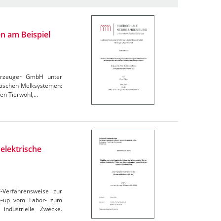
n am Beispiel
derzeuger GmbH unter
atischen Melksystemen:
den Tierwohl,…
elektrische
F-Verfahrensweise zur
le-up vom Labor- zum
industrielle Zwecke.