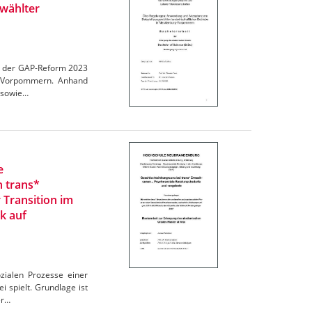
wählter
en der GAP-Reform 2023
rg-Vorpommern. Anhand
 sowie…
e
n trans*
 Transition im
k auf
zialen Prozesse einer
 spielt. Grundlage ist
er…