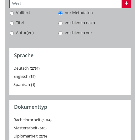
Volltext
nur Metadaten
Titel
erschienen nach
Autor(en)
erschienen vor
Sprache
Deutsch
2754
Englisch
54
Spanisch
1
Dokumenttyp
Bachelorarbeit
1914
Masterarbeit
610
Diplomarbeit
276