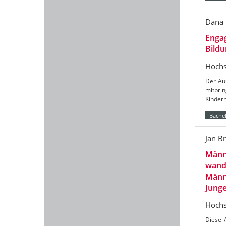
Dana
Engag
Bild
Hochs
Der Aus
mitbri
Kinder
Bachel
Jan B
Männl
wand
Männl
Jung
Hochs
Diese 