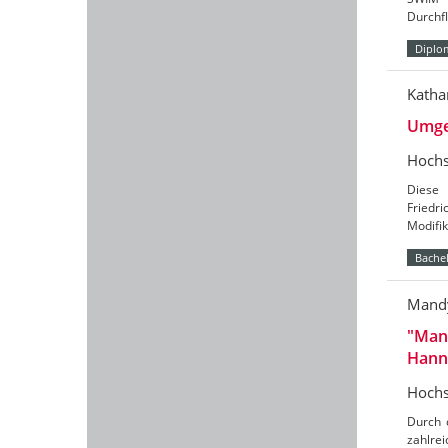
Durchf
Diplo
Katha
Umges
Hochs
Diese 
Friedri
Modifi
Bachel
Mandy
"Mane
Hann
Hochs
Durch 
zahlre