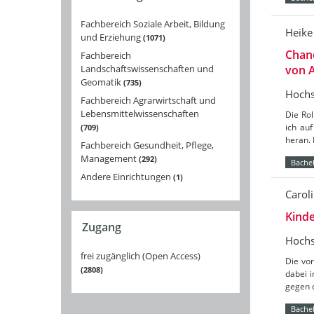
Fachbereich Soziale Arbeit, Bildung
Heike
und Erziehung
1071
Chanc
Fachbereich
Landschaftswissenschaften und
von 
Geomatik
735
Hochs
Fachbereich Agrarwirtschaft und
Lebensmittelwissenschaften
Die Rol
ich au
709
heran. 
Fachbereich Gesundheit, Pflege,
Management
292
Bachel
Andere Einrichtungen
1
Caroli
Kinde
Zugang
Hochs
frei zugänglich (Open Access)
Die vor
2808
dabei 
gegen d
Bachel