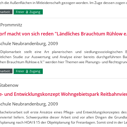
ch die Außenflächen in Mitleidenschaft gezogen worden. Im Zuge dessen zogen 
marbeit
Freier
Zugang
 Prommnitz
orf macht von sich reden "Ländliches Brauchtum Rühlow e.
chule Neubrandenburg, 2009
Diplomarbeit stellt eine Art planerischen und siedlungssoziologischen B
itlichen Studie zur Auswertung und Analyse einer bereits durchgeführten B
ichen Brauchtum Rühlow e.V." werden hier Themen wie Planungs- und Rechtsgrun
marbeit
Freier
Zugang
 Stabenow
e- und Entwicklungskonzept Wohngebietspark Reitbahnvier
chule Neubrandenburg, 2009
Bachelorarbeit soll erste Ansätze eines Pflege- und Entwicklungskonzeptes d
nviertel liefern. Schwerpunkte dieser Arbeit sind vor allen Dingen die Grundl
splanung nach HOAI § 15 der Objektplanung für Freianlagen. Somit sind in der 