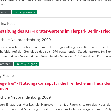
luss…
marbeit
Freier
Zugang
rina Kosel
taltung des Karl-Förster-Gartens im Tierpark Berlin- Fried
chule Neubrandenburg, 2009
Bachelorarbeit befasst sich mit der Umgestaltung des Karl-Förster-Garte
chsfelde. Auf der Grundlage des seit 1974 bestehenden Staudengartens im Tierp
kation und das Konzept dieses Neuentwurfs. Schon seit 1962 wurde ein Plan, z
orarbeit
Freier
Zugang
 Flache
ge frei" - Nutzungskonzept für die Freifläche am Haus de
over
chule Neubrandenburg, 2009
den Einzug der Musikschule Hannover in einige Räumlichkeiten des Haus d
iche Umbau- und Sanierungsarbeiten am und im Gebäude vorgenommen. Aufg