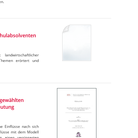
en.
chulabsolventen
andwirtschaftlicher
 Themen erörtert und
sgewählten
eutung
e Einflüsse nach sich
Flüsse mit dem Modell
n einen verringerten