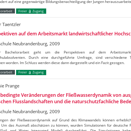
dert auf eine gegenwärtige Bildungsbenachteiligung der Jungen herauszuarbeit
orarbeit
Freier
Zugang
r Taentzler
ektiven auf dem Arbeitsmarkt landwirtschaftlicher Hochs
chule Neubrandenburg, 2009
r Bachelorarbeit geht um die Perspektiven auf dem Arbeitsmarkt l
hulabsolventen. Durch eine durchgeführte Umfrage, sind verschiedene
hen worden. Im Schluss werden diese dann dargestellt und ein Fazit gezogen.
orarbeit
Freier
Zugang
nie Prange
abedingte Veränderungen der Fließwasserdynamik von au
chen Flusslandschaften und die naturschutzfachliche Bed
chule Neubrandenburg, 2009
ngen der Fließwasserdynamik auf Grund des Klimawandels können erheblich
. Um das Ausmaß abschätzen zu können, wurden Simulationen für deutsche 
Soil and Water Integrated Model) durchgeführt. Die Simulationen habe