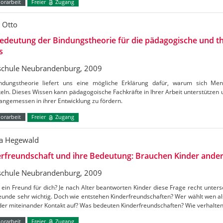
orarbeit
Freier
Zugang
e Otto
edeutung der Bindungstheorie für die pädagogische und t
s
chule Neubrandenburg, 2009
ndungstheorie liefert uns eine mögliche Erklärung dafür, warum sich Men
eln. Dieses Wissen kann pädagogoische Fachkräfte in Ihrer Arbeit unterstützen 
angemessen in ihrer Entwicklung zu fördern.
orarbeit
Freier
Zugang
a Hegewald
rfreundschaft und ihre Bedeutung: Brauchen Kinder ander
chule Neubrandenburg, 2009
 ein Freund für dich? Je nach Alter beantworten Kinder diese Frage recht untersc
reunde sehr wichtig. Doch wie entstehen Kinderfreundschaften? Wer wählt wen 
nder miteinander Kontakt auf? Was bedeuten Kinderfreundschaften? Wie verhalte
orarbeit
Freier
Zugang