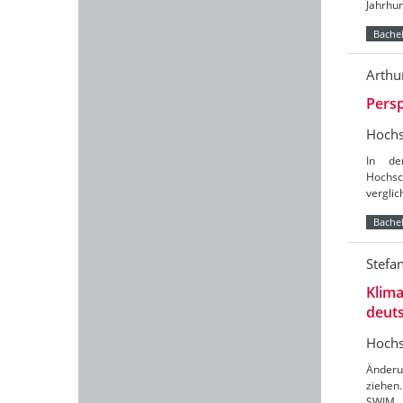
Jahrhun
Bachel
Arthu
Persp
Hochs
In de
Hochsc
verglic
Bachel
Stefa
Klim
deuts
Hochs
Änderu
ziehen
SWIM (