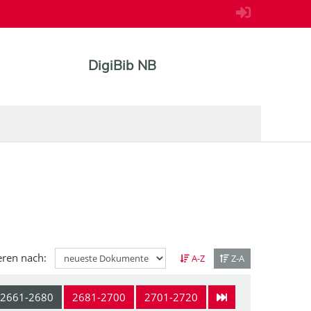
DigiBib NB
eren nach:
A-Z
Z-A
2661-2680
2681-2700
2701-2720