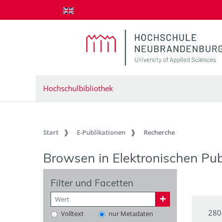
zum Inhalt springen
Hochschulbibliothek
Start
E-Publikationen
Recherche
Browsen in Elektronischen Pub
Filter und Facetten
280
Volltext
nur Metadaten