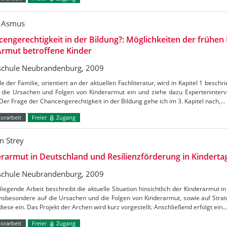
 Asmus
engerechtigkeit in der Bildung?: Möglichkeiten der frühen
Armut betroffene Kinder
chule Neubrandenburg, 2009
le der Familie, orientiert an der aktuellen Fachliteratur, wird in Kapitel 1 beschr
f die Ursachen und Folgen von Kinderarmut ein und ziehe dazu Experteninterv
Der Frage der Chancengerechtigkeit in der Bildung gehe ich im 3. Kapitel nach,…
orarbeit
Freier
Zugang
n Strey
rarmut in Deutschland und Resilienzförderung in Kinderta
chule Neubrandenburg, 2009
liegende Arbeit beschreibt die aktuelle Situation hinsichtlich der Kinderarmut 
insbesondere auf die Ursachen und die Folgen von Kinderarmut, sowie auf Str
iese ein. Das Projekt der Archen wird kurz vorgestellt. Anschließend erfolgt ein…
orarbeit
Freier
Zugang