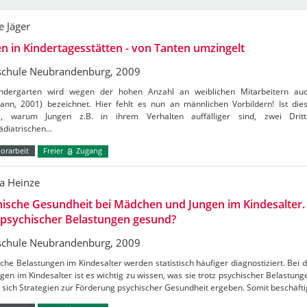
 Jäger
n in Kindertagesstätten - von Tanten umzingelt
chule Neubrandenburg, 2009
ndergarten wird wegen der hohen Anzahl an weiblichen Mitarbeitern auc
ann, 2001) bezeichnet. Hier fehlt es nun an männlichen Vorbildern! Ist die
, warum Jungen z.B. in ihrem Verhalten auffälliger sind, zwei Dritt
ädiatrischen…
orarbeit
Freier
Zugang
a Heinze
ische Gesundheit bei Mädchen und Jungen im Kindesalter. 
 psychischer Belastungen gesund?
chule Neubrandenburg, 2009
che Belastungen im Kindesalter werden statistisch häufiger diagnostiziert. Bei
gen im Kindesalter ist es wichtig zu wissen, was sie trotz psychischer Belastun
sich Strategien zur Förderung psychischer Gesundheit ergeben. Somit beschäft