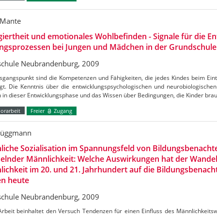
 Mante
iertheit und emotionales Wohlbefinden - Signale für die E
ungsprozessen bei Jungen und Mädchen in der Grundschule
chule Neubrandenburg, 2009
gangspunkt sind die Kompetenzen und Fähigkeiten, die jedes Kindes beim Eintr
ngt. Die Kenntnis über die entwicklungspsychologischen und neurobiologische
n in dieser Entwicklungsphase und das Wissen über Bedingungen, die Kinder bra
orarbeit
Freier
Zugang
rüggmann
iche Sozialisation im Spannungsfeld von Bildungsbenachte
elnder Männlichkeit: Welche Auswirkungen hat der Wandel
ichkeit im 20. und 21. Jahrhundert auf die Bildungsbenacht
en heute
chule Neubrandenburg, 2009
Arbeit beinhaltet den Versuch Tendenzen für einen Einfluss des Männlichkeits