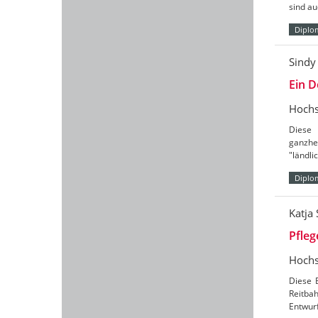
sind au
Diplo
Sindy
Ein D
Hochs
Diese 
ganzhe
"ländl
Diplo
Katja
Pfleg
Hochs
Diese 
Reitbah
Entwurf