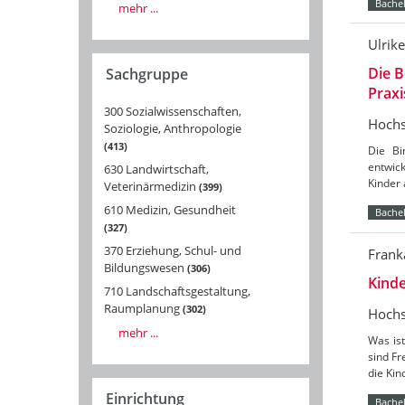
Bachel
mehr ...
Ulrik
Die B
Sachgruppe
Praxi
300 Sozialwissenschaften,
Hochs
Soziologie, Anthropologie
413
Die Bi
entwick
630 Landwirtschaft,
Kinder 
Veterinärmedizin
399
610 Medizin, Gesundheit
Bachel
327
370 Erziehung, Schul- und
Frank
Bildungswesen
306
Kinde
710 Landschaftsgestaltung,
Raumplanung
302
Hochs
mehr ...
Was ist
sind F
die Ki
Einrichtung
Bachel