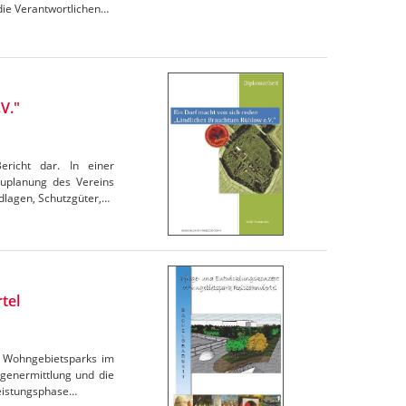
die Verantwortlichen…
V."
ericht dar. In einer
auplanung des Vereins
dlagen, Schutzgüter,…
tel
es Wohngebietsparks im
agenermittlung und die
Leistungsphase…