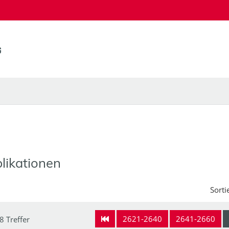
likationen
Sorti
2621-2640
2641-2660
8 Treffer