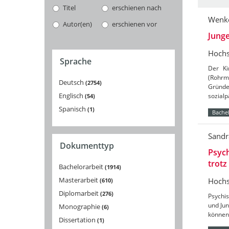
Titel
erschienen nach
Wenke
Autor(en)
erschienen vor
Junge
Hochs
Sprache
Der Ki
(Rohrm
Deutsch
2754
Gründe
Englisch
sozialp
54
Spanisch
1
Bachel
Sandr
Dokumenttyp
Psych
trotz
Bachelorarbeit
1914
Masterarbeit
Hochs
610
Diplomarbeit
276
Psychis
und Jun
Monographie
6
können 
Dissertation
1