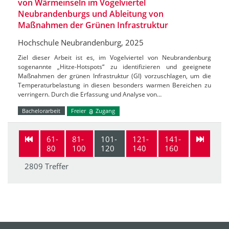
von Wärmeinseln im Vogelviertel
Neubrandenburgs und Ableitung von
Maßnahmen der Grünen Infrastruktur
Hochschule Neubrandenburg, 2025
Ziel dieser Arbeit ist es, im Vogelviertel von Neubrandenburg
sogenannte „Hitze-Hotspots“ zu identifizieren und geeignete
Maßnahmen der grünen Infrastruktur (GI) vorzuschlagen, um die
Temperaturbelastung in diesen besonders warmen Bereichen zu
verringern. Durch die Erfassung und Analyse von…
Bachelorarbeit
Freier
Zugang
61-
81-
101-
121-
141-
80
100
120
140
160
2809 Treffer