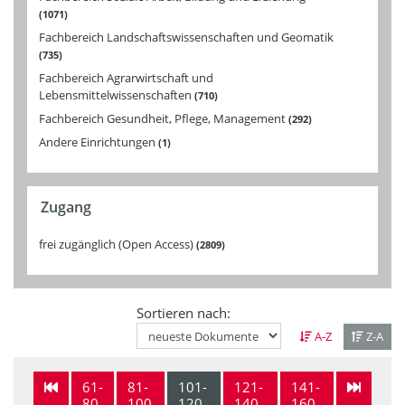
1071
Fachbereich Landschaftswissenschaften und Geomatik
735
Fachbereich Agrarwirtschaft und
Lebensmittelwissenschaften
710
Fachbereich Gesundheit, Pflege, Management
292
Andere Einrichtungen
1
Zugang
frei zugänglich (Open Access)
2809
Sortieren nach:
A-Z
Z-A
61-
81-
101-
121-
141-
80
100
120
140
160