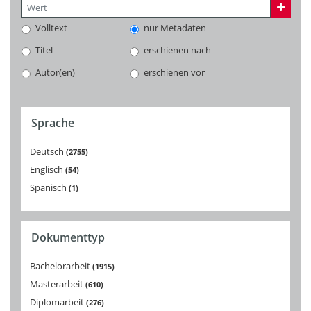
Volltext
nur Metadaten
Titel
erschienen nach
Autor(en)
erschienen vor
Sprache
Deutsch
2755
Englisch
54
Spanisch
1
Dokumenttyp
Bachelorarbeit
1915
Masterarbeit
610
Diplomarbeit
276