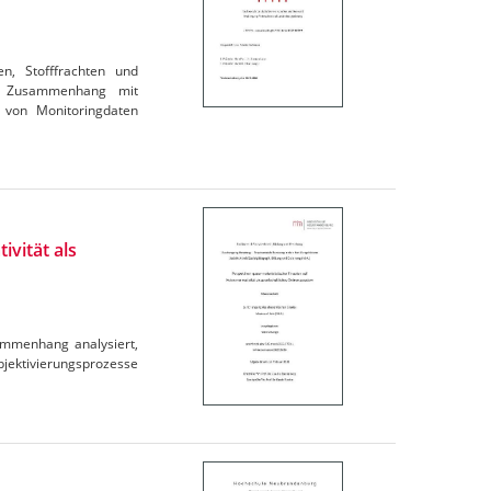
en, Stofffrachten und
im Zusammenhang mit
 von Monitoringdaten
ivität als
ammenhang analysiert,
ubjektivierungsprozesse