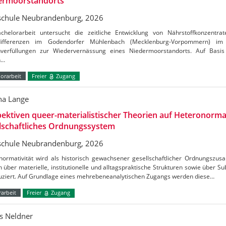
ermoorstandorts
chule Neubrandenburg, 2026
chelorarbeit untersucht die zeitliche Entwicklung von Nährstoffkonzentrat
tdifferenzen im Godendorfer Mühlenbach (Mecklenburg-Vorpommern) 
verfüllungen zur Wiedervernässung eines Niedermoorstandorts. Auf Basis
n…
orarbeit
Freier
Zugang
a Lange
ektiven queer-materialistischer Theorien auf Heteronormat
lschaftliches Ordnungssystem
chule Neubrandenburg, 2026
normativität wird als historisch gewachsener gesellschaftlicher Ordnungszus
h über materielle, institutionelle und alltagspraktische Strukturen sowie über S
uziert. Auf Grundlage eines mehrebeneanalytischen Zugangs werden diese…
arbeit
Freier
Zugang
s Neldner