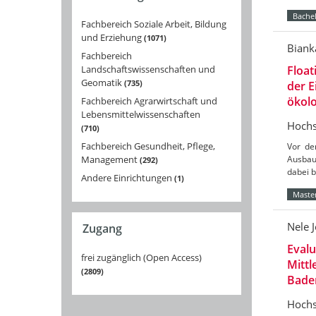
Bachel
Fachbereich Soziale Arbeit, Bildung
und Erziehung
1071
Biank
Fachbereich
Landschaftswissenschaften und
Float
Geomatik
735
der 
ökolo
Fachbereich Agrarwirtschaft und
Lebensmittelwissenschaften
Hochs
710
Fachbereich Gesundheit, Pflege,
Vor de
Management
Ausbau
292
dabei 
Andere Einrichtungen
1
Master
Nele 
Zugang
Eval
frei zugänglich (Open Access)
Mittl
2809
Bade
Hochs