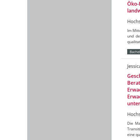
Öko-
landw
Hochs
Im Mit
und de
qualit
Bachel
Jessi
Gesch
Berat
Erwac
Erwac
unte
Hochs
Die Ma
Transit
eine qu