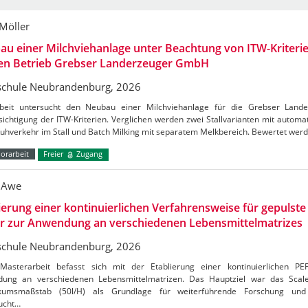
 Möller
u einer Milchviehanlage unter Beachtung von ITW-Kriterie
den Betrieb Grebser Landerzeuger GmbH
chule Neubrandenburg, 2026
beit untersucht den Neubau einer Milchviehanlage für die Grebser Lan
ichtigung der ITW-Kriterien. Verglichen werden zwei Stallvarianten mit autom
Kuhverkehr im Stall und Batch Milking mit separatem Melkbereich. Bewertet wer
orarbeit
Freier
Zugang
 Awe
ierung einer kontinuierlichen Verfahrensweise für gepulste 
er zur Anwendung an verschiedenen Lebensmittelmatrizes
chule Neubrandenburg, 2026
Masterarbeit befasst sich mit der Etablierung einer kontinuierlichen PE
ung an verschiedenen Lebensmittelmatrizen. Das Hauptziel war das Sca
kumsmaßstab (50l/H) als Grundlage für weiterführende Forschung und 
ucht…