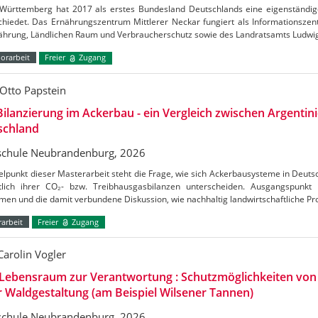
Württemberg hat 2017 als erstes Bundesland Deutschlands eine eigenständig
chiedet. Das Ernährungszentrum Mittlerer Neckar fungiert als Informationszen
nährung, Ländlichen Raum und Verbraucherschutz sowie des Landratsamts Ludw
orarbeit
Freier
Zugang
Otto Papstein
ilanzierung im Ackerbau - ein Vergleich zwischen Argentin
schland
chule Neubrandenburg, 2026
elpunkt dieser Masterarbeit steht die Frage, wie sich Ackerbausysteme in Deuts
htlich ihrer CO₂- bzw. Treibhausgasbilanzen unterscheiden. Ausgangspunkt
en und die damit verbundene Diskussion, wie nachhaltig landwirtschaftliche Pr
arbeit
Freier
Zugang
Carolin Vogler
Lebensraum zur Verantwortung : Schutzmöglichkeiten vo
r Waldgestaltung (am Beispiel Wilsener Tannen)
chule Neubrandenburg, 2026