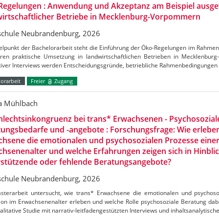
Regelungen : Anwendung und Akzeptanz am Beispiel ausge
irtschaftlicher Betriebe in Mecklenburg-Vorpommern
chule Neubrandenburg, 2026
telpunkt der Bachelorarbeit steht die Einführung der Öko-Regelungen im Rahm
ren praktische Umsetzung in landwirtschaftlichen Betrieben in Mecklenbu
ativer Interviews werden Entscheidungsgründe, betriebliche Rahmenbedingungen
orarbeit
Freier
Zugang
ca Mühlbach
lechtsinkongruenz bei trans* Erwachsenen - Psychosozial
ungsbedarfe und -angebote : Forschungsfrage: Wie erlebe
hsene die emotionalen und psychosozialen Prozesse einer
hsenenalter und welche Erfahrungen zeigen sich in Hinblic
rstützende oder fehlende Beratungsangebote?
chule Neubrandenburg, 2026
sterarbeit untersucht, wie trans* Erwachsene die emotionalen und psychoso
ion im Erwachsenenalter erleben und welche Rolle psychosoziale Beratung dabei
alitative Studie mit narrativ-leitfadengestützten Interviews und inhaltsanalytisch