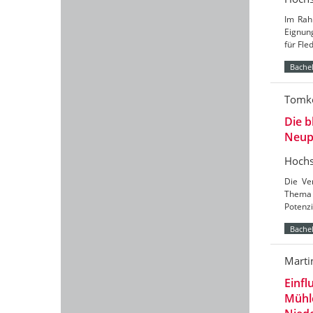
Im Rah
Eignun
für Fl
Bachel
Tomke
Die b
Neup
Hochs
Die Ve
Thema 
Potenzi
Bachel
Marti
Einfl
Mühl