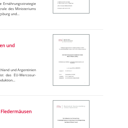
e Ernährungsstrategie
trale des Ministeriums
igsburg und…
ien und
chland und Argentinien
 ist das EU-Mercosur-
oduktion…
n Fledermäusen