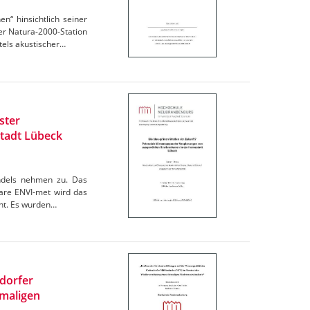
“ hinsichtlich seiner
r Natura-2000-Station
els akustischer…
ster
tadt Lübeck
andels nehmen zu. Das
are ENVI-met wird das
cht. Es wurden…
ndorfer
maligen