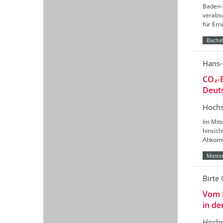
Baden-
verabs
für Er
Bachel
Hans-
CO₂-B
Deut
Hochs
Im Mitt
hinsic
Abkomm
Master
Birte 
Vom 
in de
Hochs