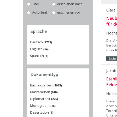
Titel
erschienen nach
Clara
Autor(en)
erschienen vor
Neuba
für 
Sprache
Hochs
Die Ar
Deutsch
2755
Berücks
Englisch
54
freier 
Spanisch
1
Bachel
Jakob
Dokumenttyp
Etabl
Feld
Bachelorarbeit
1915
Masterarbeit
610
Hochs
Diplomarbeit
276
Diese 
Monographie
6
Anwend
Techni
Dissertation
1
Unters