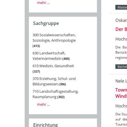
mehr ...
Master
Oskar
Sachgruppe
Der B
300 Sozialwissenschaften,
Hochs
Soziologie, Anthropologie
413
Die Ba
Berücks
630 Landwirtschaft,
region
Veterinärmedizin
400
610 Medizin, Gesundheit
Bachel
327
370 Erziehung, Schul- und
Nele 
Bildungswesen
306
Towns
710 Landschaftsgestaltung,
Wind
Raumplanung
302
mehr ...
Hochs
Die St
auf di
Tourism
Einrichtung