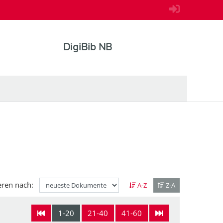
DigiBib NB
eren nach:
A-Z
Z-A
1-20
21-40
41-60