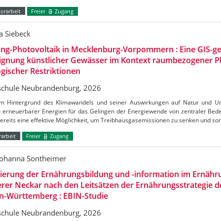
orarbeit
Freier
Zugang
a Siebeck
ing-Photovoltaik in Mecklenburg-Vorpommern : Eine GIS-ge
Eignung künstlicher Gewässer im Kontext raumbezogener 
gischer Restriktionen
chule Neubrandenburg, 2026
m Hintergrund des Klimawandels und seiner Auswirkungen auf Natur und Umw
 erneuerbarer Energien für das Gelingen der Energiewende von zentraler Bedeu
bereits eine effektive Möglichkeit, um Treibhausgasemissionen zu senken und s
arbeit
Freier
Zugang
Johanna Sontheimer
uierung der Ernährungsbildung und -information im Ernäh
erer Neckar nach den Leitsätzen der Ernährungsstrategie 
n-Württemberg : EBIN-Studie
chule Neubrandenburg, 2026