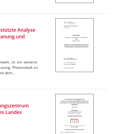
stützte Analyse
Planung und
elt, ist ein weiterer
tung. Photovoltaik ist
omit dem…
rungszentrum
des Landes