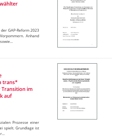
wählter
en der GAP-Reform 2023
rg-Vorpommern. Anhand
 sowie…
e
n trans*
 Transition im
k auf
zialen Prozesse einer
 spielt. Grundlage ist
er…