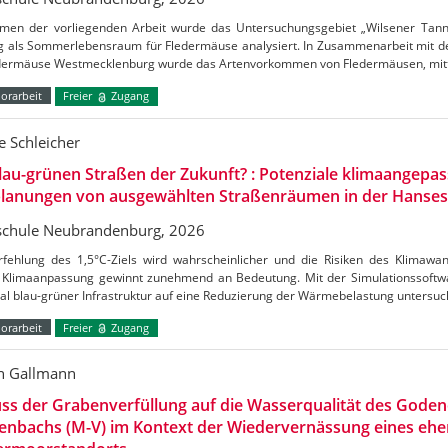
men der vorliegenden Arbeit wurde das Untersuchungsgebiet „Wilsener Tannen
g als Sommerlebensraum für Fledermäuse analysiert. In Zusammenarbeit mit de
edermäuse Westmecklenburg wurde das Artenvorkommen von Fledermäusen, mitt
orarbeit
Freier
Zugang
 Schleicher
lau-grünen Straßen der Zukunft? : Potenziale klimaangepas
lanungen von ausgewählten Straßenräumen in der Hanses
chule Neubrandenburg, 2026
rfehlung des 1,5°C-Ziels wird wahrscheinlicher und die Risiken des Klimaw
Klimaanpassung gewinnt zunehmend an Bedeutung. Mit der Simulationssoftw
al blau-grüner Infrastruktur auf eine Reduzierung der Wärmebelastung untersu
orarbeit
Freier
Zugang
n Gallmann
uss der Grabenverfüllung auf die Wasserqualität des Gode
enbachs (M-V) im Kontext der Wiedervernässung eines ehe