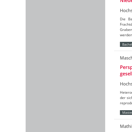
Nied
Hochs
Die Ba
Frach
Graben
werde
Bachel
Masch
Persp
gesel
Hochs
Hetero
der sic
reprod
Master
Mathi