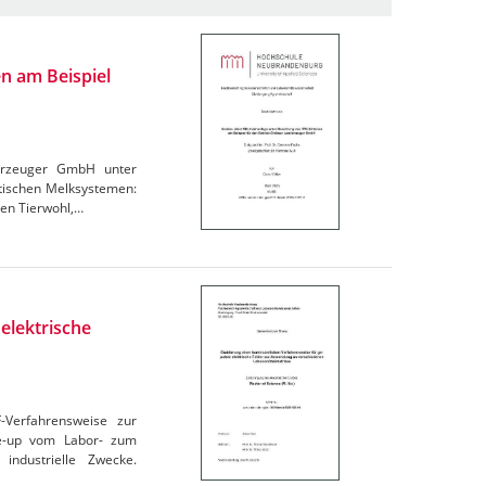
n am Beispiel
derzeuger GmbH unter
atischen Melksystemen:
den Tierwohl,…
elektrische
F-Verfahrensweise zur
le-up vom Labor- zum
industrielle Zwecke.