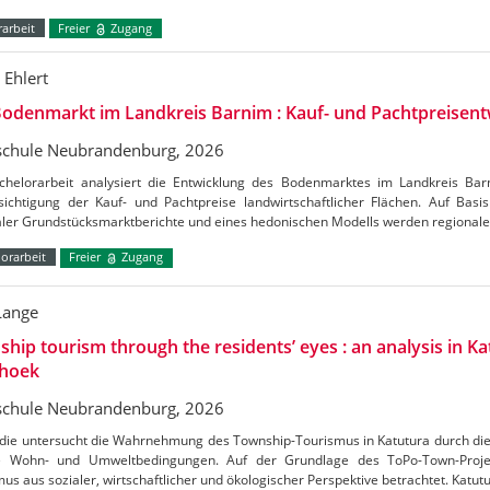
arbeit
Freier
Zugang
 Ehlert
odenmarkt im Landkreis Barnim : Kauf- und Pachtpreisent
chule Neubrandenburg, 2026
chelorarbeit analysiert die Entwicklung des Bodenmarktes im Landkreis Ba
ichtigung der Kauf- und Pachtpreise landwirtschaftlicher Flächen. Auf Basis 
aler Grundstücksmarktberichte und eines hedonischen Modells werden regional
orarbeit
Freier
Zugang
Lange
hip tourism through the residents’ eyes : an analysis in Ka
hoek
chule Neubrandenburg, 2026
udie untersucht die Wahrnehmung des Township-Tourismus in Katutura durch di
e Wohn- und Umweltbedingungen. Auf der Grundlage des ToPo-Town-Projek
us aus sozialer, wirtschaftlicher und ökologischer Perspektive betrachtet. Katutu