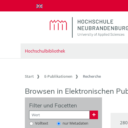
zum Inhalt springen
Hochschulbibliothek
Start
E-Publikationen
Recherche
Browsen in Elektronischen Pub
Filter und Facetten
280
Volltext
nur Metadaten