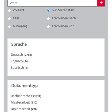
Volltext
nur Metadaten
Titel
erschienen nach
Autor(en)
erschienen vor
Sprache
Deutsch
2754
Englisch
54
Spanisch
1
Dokumenttyp
Bachelorarbeit
1914
Masterarbeit
610
Diplomarbeit
276