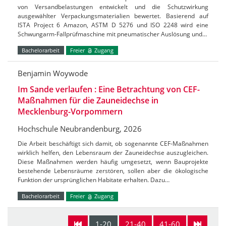
von Versandbelastungen entwickelt und die Schutzwirkung
ausgewählter Verpackungsmaterialien bewertet. Basierend auf
ISTA Project 6 Amazon, ASTM D 5276 und ISO 2248 wird eine
Schwungarm-Fallprüfmaschine mit pneumatischer Auslösung und…
Bachelorarbeit
Freier
Zugang
Benjamin Woywode
Im Sande verlaufen : Eine Betrachtung von CEF-
Maßnahmen für die Zauneidechse in
Mecklenburg-Vorpommern
Hochschule Neubrandenburg, 2026
Die Arbeit beschäftigt sich damit, ob sogenannte CEF-Maßnahmen
wirklich helfen, den Lebensraum der Zauneidechse auszugleichen.
Diese Maßnahmen werden häufig umgesetzt, wenn Bauprojekte
bestehende Lebensräume zerstören, sollen aber die ökologische
Funktion der ursprünglichen Habitate erhalten. Dazu…
Bachelorarbeit
Freier
Zugang
1-20
21-40
41-60