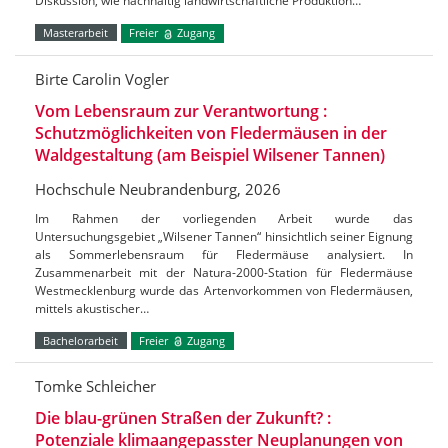
Diskussion, wie nachhaltig landwirtschaftliche Produktion…
Masterarbeit
Freier
Zugang
Birte Carolin Vogler
Vom Lebensraum zur Verantwortung :
Schutzmöglichkeiten von Fledermäusen in der
Waldgestaltung (am Beispiel Wilsener Tannen)
Hochschule Neubrandenburg, 2026
Im Rahmen der vorliegenden Arbeit wurde das
Untersuchungsgebiet „Wilsener Tannen“ hinsichtlich seiner Eignung
als Sommerlebensraum für Fledermäuse analysiert. In
Zusammenarbeit mit der Natura-2000-Station für Fledermäuse
Westmecklenburg wurde das Artenvorkommen von Fledermäusen,
mittels akustischer…
Bachelorarbeit
Freier
Zugang
Tomke Schleicher
Die blau-grünen Straßen der Zukunft? :
Potenziale klimaangepasster Neuplanungen von