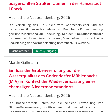
ausgewählten Straßenräumen in der Hansestadt
Lübeck
Hochschule Neubrandenburg, 2026
Die Verfehlung des 1,5°C-Ziels wird wahrscheinlicher und die
Risiken des Klimawandels nehmen zu. Das Thema Klimaanpassung
gewinnt zunehmend an Bedeutung. Mit der Simulationssoftware
ENVI-met wird das Potenzial blau-grüner Infrastruktur auf eine
Reduzierung der Wärmebelastung untersucht. Es wurden…
Bachelorarbeit
Freier
Zugang
Martin Gallmann
Einfluss der Grabenverfüllung auf die
Wasserqualität des Godendorfer Mühlenbachs
(M-V) im Kontext der Wiedervernässung eines
ehemaligen Niedermoorstandorts
Hochschule Neubrandenburg, 2026
Die Bachelorarbeit untersucht die zeitliche Entwicklung von
Nährstoffkonzentraten, Stofffrachten und Frachtdifferenzen im
Godendorfer Mühlenbach (Mecklenburg-Vorpommern) im