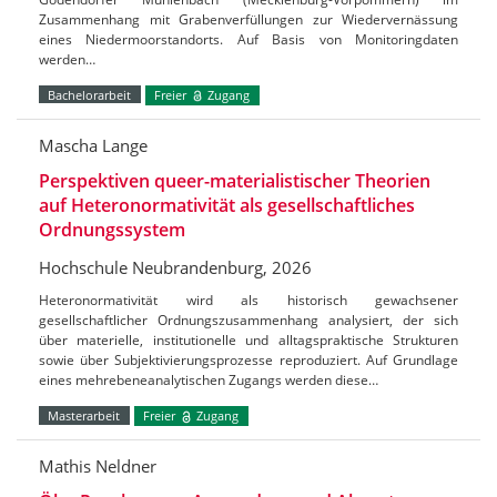
Zusammenhang mit Grabenverfüllungen zur Wiedervernässung
eines Niedermoorstandorts. Auf Basis von Monitoringdaten
werden…
Bachelorarbeit
Freier
Zugang
Mascha Lange
Perspektiven queer-materialistischer Theorien
auf Heteronormativität als gesellschaftliches
Ordnungssystem
Hochschule Neubrandenburg, 2026
Heteronormativität wird als historisch gewachsener
gesellschaftlicher Ordnungszusammenhang analysiert, der sich
über materielle, institutionelle und alltagspraktische Strukturen
sowie über Subjektivierungsprozesse reproduziert. Auf Grundlage
eines mehrebeneanalytischen Zugangs werden diese…
Masterarbeit
Freier
Zugang
Mathis Neldner