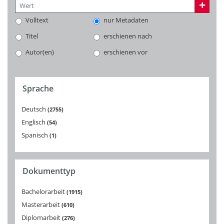
Volltext
nur Metadaten
Titel
erschienen nach
Autor(en)
erschienen vor
Sprache
Deutsch
2755
Englisch
54
Spanisch
1
Dokumenttyp
Bachelorarbeit
1915
Masterarbeit
610
Diplomarbeit
276