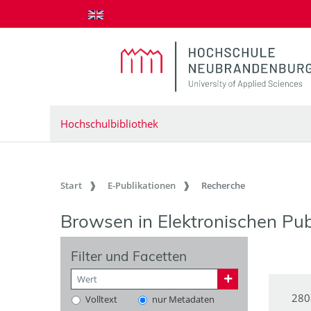
zum Inhalt springen
Hochschulbibliothek
Start
E-Publikationen
Recherche
Browsen in Elektronischen Pub
Filter und Facetten
280
Volltext
nur Metadaten