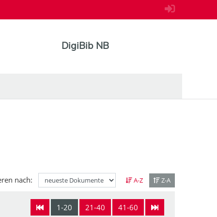
DigiBib NB
eren nach:
A-Z
Z-A
1-20
21-40
41-60