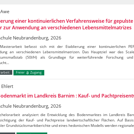
 Awe
ierung einer kontinuierlichen Verfahrensweise für gepulste 
er zur Anwendung an verschiedenen Lebensmittelmatrizes
chule Neubrandenburg, 2026
Masterarbeit befasst sich mit der Etablierung einer kontinuierlichen PE
ung an verschiedenen Lebensmittelmatrizen. Das Hauptziel war das Sca
kumsmaßstab (50l/H) als Grundlage für weiterführende Forschung und 
ucht…
arbeit
Freier
Zugang
 Ehlert
odenmarkt im Landkreis Barnim : Kauf- und Pachtpreisent
chule Neubrandenburg, 2026
chelorarbeit analysiert die Entwicklung des Bodenmarktes im Landkreis Ba
ichtigung der Kauf- und Pachtpreise landwirtschaftlicher Flächen. Auf Basis 
aler Grundstücksmarktberichte und eines hedonischen Modells werden regional