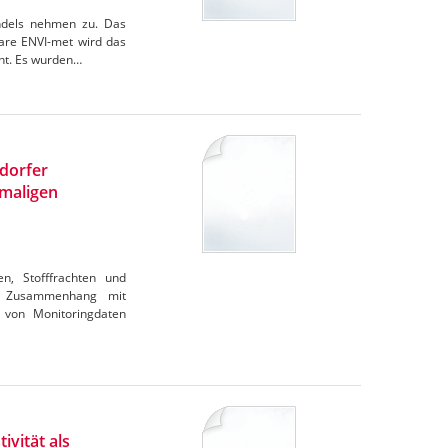
andels nehmen zu. Das
are ENVI-met wird das
cht. Es wurden…
ndorfer
maligen
en, Stofffrachten und
im Zusammenhang mit
 von Monitoringdaten
ivität als