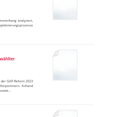
ammenhang analysiert,
ubjektivierungsprozesse
wählter
en der GAP-Reform 2023
rg-Vorpommern. Anhand
 sowie…