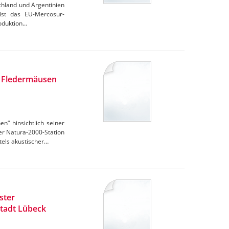
chland und Argentinien
 ist das EU-Mercosur-
oduktion…
n Fledermäusen
“ hinsichtlich seiner
r Natura-2000-Station
els akustischer…
ster
tadt Lübeck