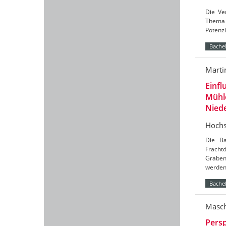
Die Ve
Thema 
Potenzi
Bachel
Marti
Einfl
Mühl
Nied
Hochs
Die Ba
Frach
Graben
werde
Bachel
Masch
Persp