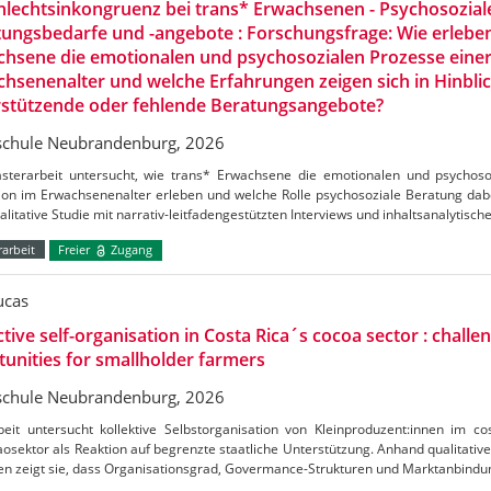
lechtsinkongruenz bei trans* Erwachsenen - Psychosozial
ungsbedarfe und -angebote : Forschungsfrage: Wie erlebe
hsene die emotionalen und psychosozialen Prozesse einer
hsenenalter und welche Erfahrungen zeigen sich in Hinblic
rstützende oder fehlende Beratungsangebote?
chule Neubrandenburg, 2026
sterarbeit untersucht, wie trans* Erwachsene die emotionalen und psychoso
ion im Erwachsenenalter erleben und welche Rolle psychosoziale Beratung dabei
alitative Studie mit narrativ-leitfadengestützten Interviews und inhaltsanalytisch
arbeit
Freier
Zugang
ucas
ctive self-organisation in Costa Rica´s cocoa sector : challe
unities for smallholder farmers
chule Neubrandenburg, 2026
beit untersucht kollektive Selbstorganisation von Kleinproduzent:innen im c
osektor als Reaktion auf begrenzte staatliche Unterstützung. Anhand qualitative
en zeigt sie, dass Organisationsgrad, Govermance-Strukturen und Marktanbind