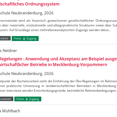
lschaftliches Ordnungssystem
chule Neubrandenburg, 2026
normativität wird als historisch gewachsener gesellschaftlicher Ordnungszus
h über materielle, institutionelle und alltagspraktische Strukturen sowie über S
uziert. Auf Grundlage eines mehrebeneanalytischen Zugangs werden diese…
arbeit
Freier
Zugang
s Neldner
Regelungen : Anwendung und Akzeptanz am Beispiel ausge
irtschaftlicher Betriebe in Mecklenburg-Vorpommern
chule Neubrandenburg, 2026
telpunkt der Bachelorarbeit steht die Einführung der Öko-Regelungen im Rahm
ren praktische Umsetzung in landwirtschaftlichen Betrieben in Mecklenbu
ativer Interviews werden Entscheidungsgründe, betriebliche Rahmenbedingungen
orarbeit
Freier
Zugang
ca Mühlbach