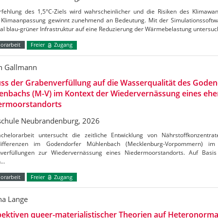
rfehlung des 1,5°C-Ziels wird wahrscheinlicher und die Risiken des Klimaw
Klimaanpassung gewinnt zunehmend an Bedeutung. Mit der Simulationssoftw
al blau-grüner Infrastruktur auf eine Reduzierung der Wärmebelastung untersu
orarbeit
Freier
Zugang
n Gallmann
uss der Grabenverfüllung auf die Wasserqualität des Gode
enbachs (M-V) im Kontext der Wiedervernässung eines ehe
ermoorstandorts
chule Neubrandenburg, 2026
chelorarbeit untersucht die zeitliche Entwicklung von Nährstoffkonzentrat
tdifferenzen im Godendorfer Mühlenbach (Mecklenburg-Vorpommern) 
verfüllungen zur Wiedervernässung eines Niedermoorstandorts. Auf Basis
n…
orarbeit
Freier
Zugang
a Lange
ektiven queer-materialistischer Theorien auf Heteronormat