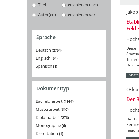
Titel
erschienen nach
Jakob
Autor(en)
erschienen vor
Etabl
Feld
Sprache
Hochs
Diese 
Deutsch
2754
Anwend
Englisch
54
Techni
Unters
Spanisch
1
Master
Dokumenttyp
Oskar
Der B
Bachelorarbeit
1914
Masterarbeit
Hochs
610
Diplomarbeit
276
Die Ba
Berücks
Monographie
6
region
Dissertation
1