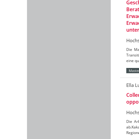
Gesch
Berat
Erwac
Erwac
unte
Hochs
Die Ma
Transit
eine qu
Master
Ella L
Colle
oppot
Hochs
Die Ar
ab.Kaka
Region