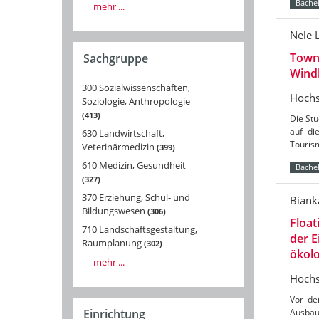
Bachel
mehr ...
Nele 
Towns
Sachgruppe
Wind
300 Sozialwissenschaften,
Hochs
Soziologie, Anthropologie
413
Die St
auf di
630 Landwirtschaft,
Tourism
Veterinärmedizin
399
610 Medizin, Gesundheit
Bachel
327
370 Erziehung, Schul- und
Biank
Bildungswesen
306
Float
710 Landschaftsgestaltung,
der 
Raumplanung
302
ökolo
mehr ...
Hochs
Vor de
Einrichtung
Ausbau