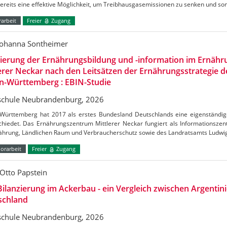
bereits eine effektive Möglichkeit, um Treibhausgasemissionen zu senken und s
arbeit
Freier
Zugang
Johanna Sontheimer
uierung der Ernährungsbildung und -information im Ernäh
erer Neckar nach den Leitsätzen der Ernährungsstrategie 
n-Württemberg : EBIN-Studie
chule Neubrandenburg, 2026
Württemberg hat 2017 als erstes Bundesland Deutschlands eine eigenständig
chiedet. Das Ernährungszentrum Mittlerer Neckar fungiert als Informationszen
nährung, Ländlichen Raum und Verbraucherschutz sowie des Landratsamts Ludw
orarbeit
Freier
Zugang
Otto Papstein
ilanzierung im Ackerbau - ein Vergleich zwischen Argentin
schland
chule Neubrandenburg, 2026