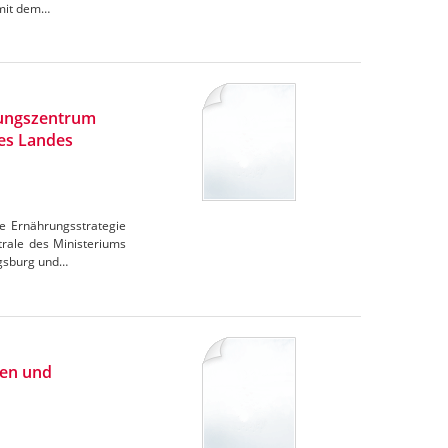
omit dem…
rungszentrum
des Landes
e Ernährungsstrategie
trale des Ministeriums
igsburg und…
ien und