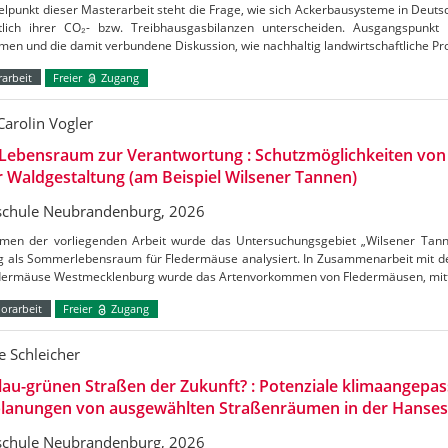
elpunkt dieser Masterarbeit steht die Frage, wie sich Ackerbausysteme in Deuts
htlich ihrer CO₂- bzw. Treibhausgasbilanzen unterscheiden. Ausgangspunkt
en und die damit verbundene Diskussion, wie nachhaltig landwirtschaftliche Pr
arbeit
Freier
Zugang
Carolin Vogler
Lebensraum zur Verantwortung : Schutzmöglichkeiten vo
r Waldgestaltung (am Beispiel Wilsener Tannen)
chule Neubrandenburg, 2026
men der vorliegenden Arbeit wurde das Untersuchungsgebiet „Wilsener Tannen
g als Sommerlebensraum für Fledermäuse analysiert. In Zusammenarbeit mit de
edermäuse Westmecklenburg wurde das Artenvorkommen von Fledermäusen, mitt
orarbeit
Freier
Zugang
 Schleicher
lau-grünen Straßen der Zukunft? : Potenziale klimaangepas
lanungen von ausgewählten Straßenräumen in der Hanses
chule Neubrandenburg, 2026