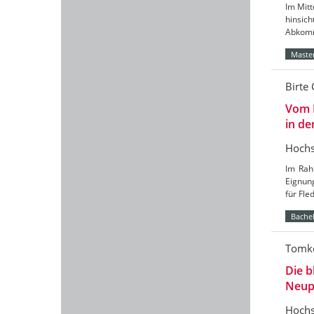
Im Mitt
hinsic
Abkomm
Master
Birte 
Vom 
in de
Hochs
Im Rah
Eignun
für Fl
Bachel
Tomke
Die b
Neup
Hochs