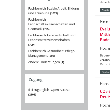
dabei 
Fachbereich Soziale Arbeit, Bildung
Master
und Erziehung
1071
Fachbereich
Nele 
Landschaftswissenschaften und
Eval
Geomatik
735
Mittl
Fachbereich Agrarwirtschaft und
Bade
Lebensmittelwissenschaften
709
Hochs
Fachbereich Gesundheit, Pflege,
Management
Baden-
292
verabs
Andere Einrichtungen
1
für Er
Bachel
Zugang
Hans-
frei zugänglich (Open Access)
CO₂-B
2808
Deut
Hochs