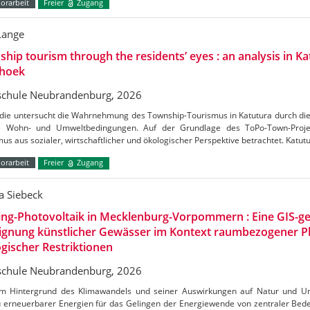
orarbeit
Freier
Zugang
Lange
hip tourism through the residents’ eyes : an analysis in Ka
hoek
chule Neubrandenburg, 2026
udie untersucht die Wahrnehmung des Township-Tourismus in Katutura durch di
e Wohn- und Umweltbedingungen. Auf der Grundlage des ToPo-Town-Projek
us aus sozialer, wirtschaftlicher und ökologischer Perspektive betrachtet. Katutu
orarbeit
Freier
Zugang
a Siebeck
ing-Photovoltaik in Mecklenburg-Vorpommern : Eine GIS-ge
Eignung künstlicher Gewässer im Kontext raumbezogener 
gischer Restriktionen
chule Neubrandenburg, 2026
m Hintergrund des Klimawandels und seiner Auswirkungen auf Natur und Umw
 erneuerbarer Energien für das Gelingen der Energiewende von zentraler Bedeu