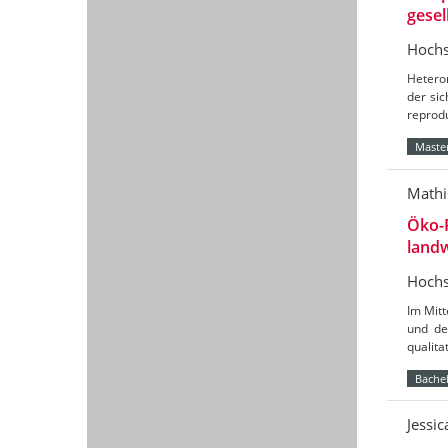
gesel
Hochs
Hetero
der sic
reprod
Master
Mathi
Öko-
landw
Hochs
Im Mit
und de
qualit
Bachel
Jessi