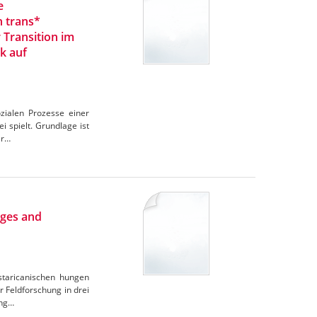
e
n trans*
 Transition im
k auf
zialen Prozesse einer
 spielt. Grundlage ist
er…
nges and
ostaricanischen hungen
r Feldforschung in drei
ung…