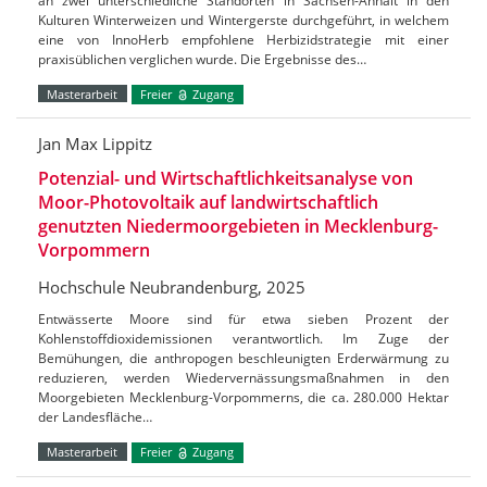
an zwei unterschiedliche Standorten in Sachsen-Anhalt in den
Kulturen Winterweizen und Wintergerste durchgeführt, in welchem
eine von InnoHerb empfohlene Herbizidstrategie mit einer
praxisüblichen verglichen wurde. Die Ergebnisse des…
Masterarbeit
Freier
Zugang
Jan Max Lippitz
Potenzial- und Wirtschaftlichkeitsanalyse von
Moor-Photovoltaik auf landwirtschaftlich
genutzten Niedermoorgebieten in Mecklenburg-
Vorpommern
Hochschule Neubrandenburg, 2025
Entwässerte Moore sind für etwa sieben Prozent der
Kohlenstoffdioxidemissionen verantwortlich. Im Zuge der
Bemühungen, die anthropogen beschleunigten Erderwärmung zu
reduzieren, werden Wiedervernässungsmaßnahmen in den
Moorgebieten Mecklenburg-Vorpommerns, die ca. 280.000 Hektar
der Landesfläche…
Masterarbeit
Freier
Zugang