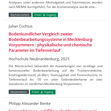
Analysen, unter anderem Alkoholgehalt und Stammwürze, wurden
nach MEBAK durchgeführt. Für die Aromenanalyse wurde eine…
Bachelorarbeit
Freier
Zugang
Julian Cochius
Bodenkundlicher Vergleich zweier
Bodenbearbeitungssysteme in Mecklenburg-
Vorpommern : physikalische und chemische
Parameter im Tiefenverlauf
Hochschule Neubrandenburg, 2025
Die Masterarbeit behandelt die Auswirkungen von no-tillage und
konventioneller Bodenbearbeitung auf die Trockenrohdichte,
Eindringwiderstand, ph-Wert, Humusgehalt und Porenvolumina im
Tiefenverlauf bis -50 cm unter Geländeoberkante an zwei
Standorten im nördlichen Mecklenburg-Vorpommern.
Masterarbeit
Freier
Zugang
Philipp Alexander Benke