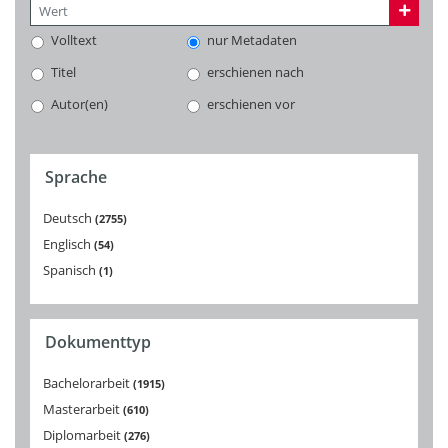
Volltext
nur Metadaten
Titel
erschienen nach
Autor(en)
erschienen vor
Sprache
Deutsch
2755
Englisch
54
Spanisch
1
Dokumenttyp
Bachelorarbeit
1915
Masterarbeit
610
Diplomarbeit
276