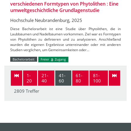
verschiedenen Formtypen von Phytolithen : Eine
umweltgeschichtliche Grundlagenstudie
Hochschule Neubrandenburg, 2025
Diese Bachelorarbeit ist eine Studie über Phytolithen, die in
Laubbäumen und Nadelbäumen vorkommen. Ziel war es Formtypen
von Phytolithen zu definieren und zu analysieren. Anschließend
wurden die eigenen Ergebnisse untereinander oder mit anderen
Studien verglichen, um Gemeinsamkeiten oder…
Bachelorarbeit
Freier
Zugang
1-
21-
41-
61-
81-
20
40
60
80
100
2809 Treffer