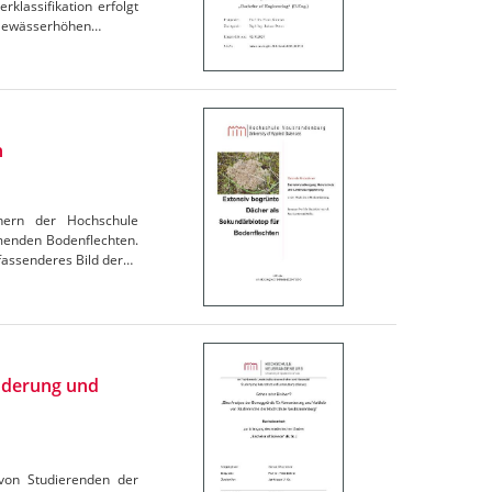
lassifikation erfolgt
r Gewässerhöhen…
n
chern der Hochschule
menden Bodenflechten.
fassenderes Bild der…
nderung und
 von Studierenden der