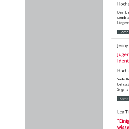
Hochs
Das Li
somit 
Liegen
Bachel
Jenny
Jugen
Ident
Hochs
Viele K
befass
Stigmat
Bachel
Lea T
"Eini
wisse