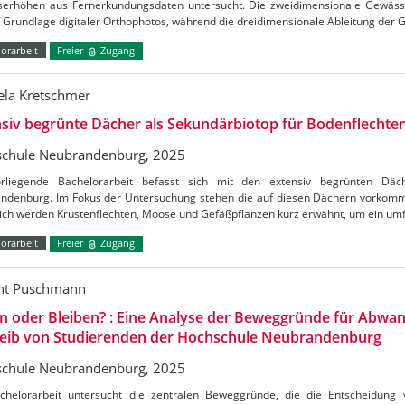
erhöhen aus Fernerkundungsdaten untersucht. Die zweidimensionale Gewässerk
uf Grundlage digitaler Orthophotos, während die dreidimensionale Ableitung de
orarbeit
Freier
Zugang
ela Kretschmer
siv begrünte Dächer als Sekundärbiotop für Bodenflechte
chule Neubrandenburg, 2025
rliegende Bachelorarbeit befasst sich mit den extensiv begrünten Dä
ndenburg. Im Fokus der Untersuchung stehen die auf diesen Dächern vorkom
lich werden Krustenflechten, Moose und Gefäßpflanzen kurz erwähnt, um ein um
orarbeit
Freier
Zugang
nt Puschmann
n oder Bleiben? : Eine Analyse der Beweggründe für Abwa
leib von Studierenden der Hochschule Neubrandenburg
chule Neubrandenburg, 2025
chelorarbeit untersucht die zentralen Beweggründe, die die Entscheidung