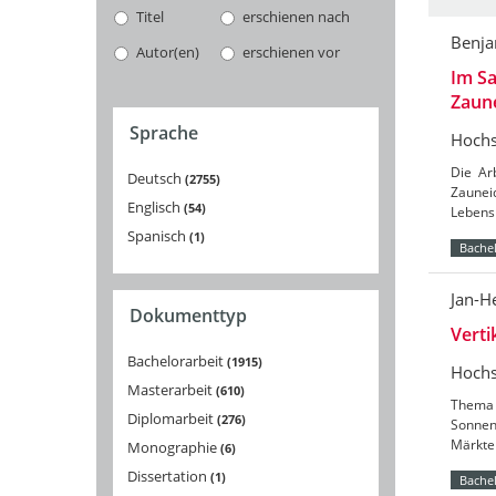
Titel
erschienen nach
Benj
Autor(en)
erschienen vor
Im Sa
Zaun
Sprache
Hochs
Die Ar
Deutsch
2755
Zaunei
Englisch
54
Lebensr
Spanisch
1
Bachel
Jan-H
Dokumenttyp
Vert
Bachelorarbeit
1915
Hochs
Masterarbeit
610
Thema 
Diplomarbeit
276
Sonnenb
Märkte 
Monographie
6
Dissertation
1
Bachel