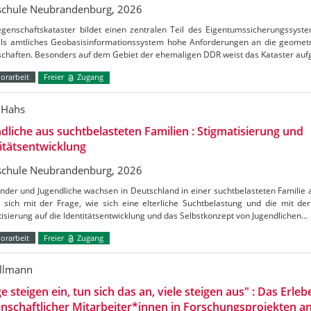
chule Neubrandenburg, 2026
egenschaftskataster bildet einen zentralen Teil des Eigentumssicherungssyst
als amtliches Geobasisinformationssystem hohe Anforderungen an die geometr
schaften. Besonders auf dem Gebiet der ehemaligen DDR weist das Kataster au
orarbeit
Freier
Zugang
 Hahs
dliche aus suchtbelasteten Familien : Stigmatisierung und
itätsentwicklung
chule Neubrandenburg, 2026
inder und Jugendliche wachsen in Deutschland in einer suchtbelasteten Familie 
t sich mit der Frage, wie sich eine elterliche Suchtbelastung und die mit d
isierung auf die Identitätsentwicklung und das Selbstkonzept von Jugendlichen…
orarbeit
Freier
Zugang
illmann
ge steigen ein, tun sich das an, viele steigen aus" : Das Erleb
nschaftlicher Mitarbeiter*innen in Forschungsprojekten 