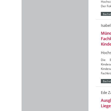
Hochsc
Der Fok
Bachel
Isabe
Münc
Fachk
Kind
Hochs
Die B
Kinde
Kindes
Fachkrä
Bachel
Ede Z
Ausgl
Liege