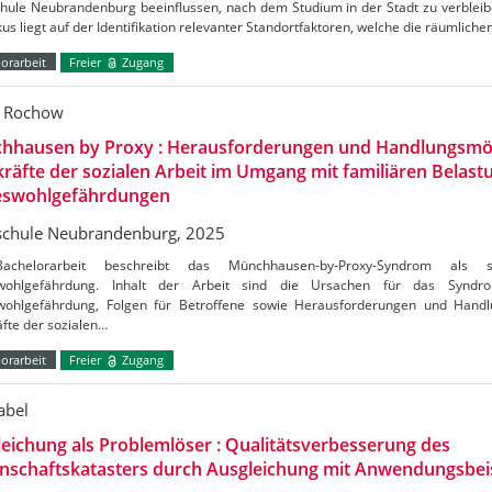
hule Neubrandenburg beeinflussen, nach dem Studium in der Stadt zu verblei
us liegt auf der Identifikation relevanter Standortfaktoren, welche die räumliche
orarbeit
Freier
Zugang
l Rochow
hhausen by Proxy : Herausforderungen und Handlungsmög
räfte der sozialen Arbeit im Umgang mit familiären Belas
eswohlgefährdungen
chule Neubrandenburg, 2025
achelorarbeit beschreibt das Münchhausen-by-Proxy-Syndrom als 
swohlgefährdung. Inhalt der Arbeit sind die Ursachen für das Synd
wohlgefährdung, Folgen für Betroffene sowie Herausforderungen und Handl
fte der sozialen…
orarbeit
Freier
Zugang
abel
eichung als Problemlöser : Qualitätsverbesserung des
nschaftskatasters durch Ausgleichung mit Anwendungsbei