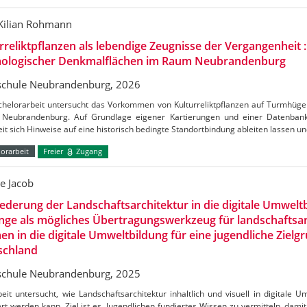
-Kilian Rohmann
rreliktpflanzen als lebendige Zeugnisse der Vergangenheit
äologischer Denkmalflächen im Raum Neubrandenburg
chule Neubrandenburg, 2026
chelorarbeit untersucht das Vorkommen von Kulturreliktpflanzen auf Turmhüg
 Neubrandenburg. Auf Grundlage eigener Kartierungen und einer Datenbank
it sich Hinweise auf eine historisch bedingte Standortbindung ableiten lassen u
orarbeit
Freier
Zugang
e Jacob
iederung der Landschaftsarchitektur in die digitale Umweltbi
inge als mögliches Übertragungswerkzeug für landschaftsa
n in die digitale Umweltbildung für eine jugendliche Zielg
schland
chule Neubrandenburg, 2025
eit untersucht, wie Landschaftsarchitektur inhaltlich und visuell in digitale 
ert werden kann. Ziel ist es, Jugendlichen fundiertes Wissen zu vermitteln, damit 