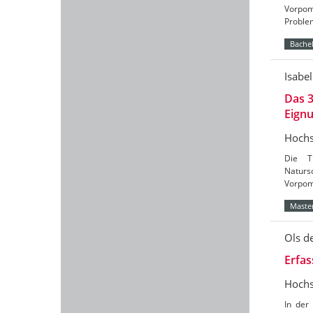
Vorpom
Problem
Bachel
Isabel
Das 3
Eign
Hochs
Die T
Naturs
Vorpomm
Master
Ols d
Erfa
Hochs
In der