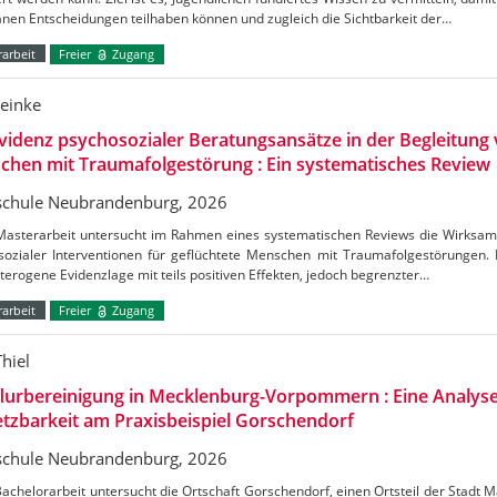
nen Entscheidungen teilhaben können und zugleich die Sichtbarkeit der…
arbeit
Freier
Zugang
Reinke
videnz psychosozialer Beratungsansätze in der Begleitung 
hen mit Traumafolgestörung : Ein systematisches Review
chule Neubrandenburg, 2026
Masterarbeit untersucht im Rahmen eines systematischen Reviews die Wirksamk
sozialer Interventionen für geflüchtete Menschen mit Traumafolgestörungen. 
terogene Evidenzlage mit teils positiven Effekten, jedoch begrenzter…
arbeit
Freier
Zugang
hiel
lurbereinigung in Mecklenburg-Vorpommern : Eine Analyse
zbarkeit am Praxisbeispiel Gorschendorf
chule Neubrandenburg, 2026
achelorarbeit untersucht die Ortschaft Gorschendorf, einen Ortsteil der Stadt 