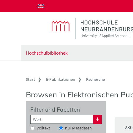
zum Inhalt springen
Hochschulbibliothek
Start
E-Publikationen
Recherche
Browsen in Elektronischen Pub
Filter und Facetten
280
Volltext
nur Metadaten