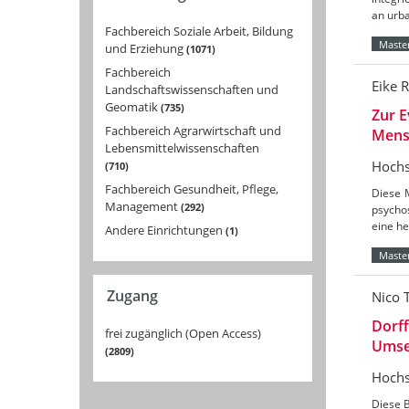
an urba
Fachbereich Soziale Arbeit, Bildung
Master
und Erziehung
1071
Fachbereich
Eike 
Landschaftswissenschaften und
Geomatik
735
Zur E
Fachbereich Agrarwirtschaft und
Mensc
Lebensmittelwissenschaften
Hochs
710
Fachbereich Gesundheit, Pflege,
Diese 
Management
292
psycho
eine he
Andere Einrichtungen
1
Master
Zugang
Nico T
Dorff
frei zugänglich (Open Access)
Umset
2809
Hochs
Diese B