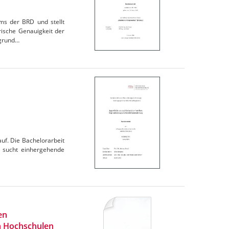
ems der BRD und stellt
ische Genauigkeit der
fgrund…
auf. Die Bachelorarbeit
er sucht einhergehende
en
an Hochschulen