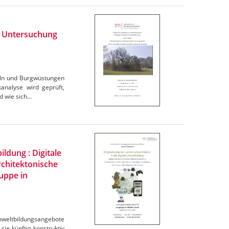
 : Untersuchung
eln und Burgwüstungen
analyse wird geprüft,
nd wie sich…
ldung : Digitale
rchitektonische
ruppe in
Umweltbildungsangebote
sie künftig konstruktiv