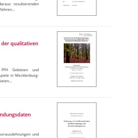
araus resultierenden
erfahren…
 der qualitativen
n, FFH Gebieten und
spiele in Mecklenburg-
bieten…
undungsdaten
ässerausdehnungen und