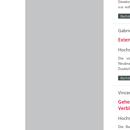
Gewäss
u.a. a
Bachel
Gabri
Exten
Hochs
Die vo
Neubra
Zusätz
Bachel
Vince
Gehe
Verb
Hochs
Die Ba