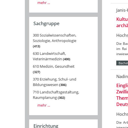
mehr ...
Janis
Kultu
Sachgruppe
arch
Hochs
300 Sozialwissenschaften,
Soziologie, Anthropologie
Die Ba
413
im Rai
630 Landwirtschaft,
inwiewe
Veterinärmedizin
400
Bachel
610 Medizin, Gesundheit
327
Nadin
370 Erziehung, Schul- und
Bildungswesen
Eingl
306
Zwill
710 Landschaftsgestaltung,
Theme
Raumplanung
302
Deut
mehr ...
Hochs
Die Arb
Einrichtung
integri