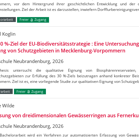
mern, vor dem Hintergrund ihrer geschichtlichen Entwicklung und der d
stellungen. Ziel der Arbeit ist es darzustellen, inwiefern Dorfflurbereinigungsv
orarbeit
Freier
Zugang
l Koglin
0 %-Ziel der EU-Biodiversitätsstrategie : Eine Untersuchung
ung von Schutzgebieten in Mecklenburg-Vorpommern
chule Neubrandenburg, 2026
hesis untersucht die qualitative Eignung von Biosphärenreservate
chutzgebieten zur Erfüllung des 30 %-Ziels beizutragen anhand konkreter Bei
ern. Ziel ist es, eine vorliegende Studie zur qualitativen Eignung von Schutzge
arbeit
Freier
Zugang
e Wilde
ssung von dreidimensionalen Gewässerringen aus Fernerk
chule Neubrandenburg, 2026
 Bachelorarbeit wird ein Verfahren zur automatisierten Erfassung von Gew