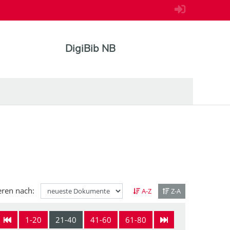
DigiBib NB
eren nach:
A-Z
Z-A
1-20
21-40
41-60
61-80