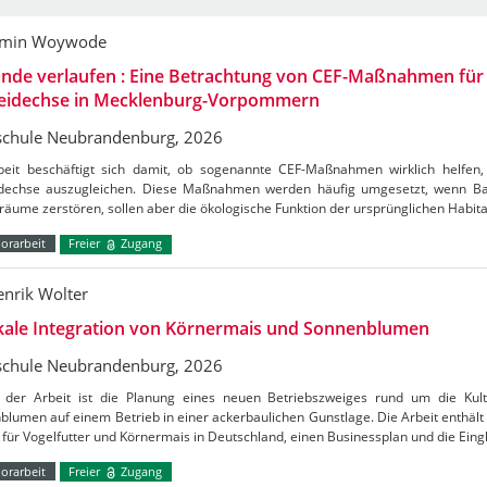
amin Woywode
nde verlaufen : Eine Betrachtung von CEF-Maßnahmen für 
eidechse in Mecklenburg-Vorpommern
chule Neubrandenburg, 2026
beit beschäftigt sich damit, ob sogenannte CEF-Maßnahmen wirklich helfe
dechse auszugleichen. Diese Maßnahmen werden häufig umgesetzt, wenn Ba
äume zerstören, sollen aber die ökologische Funktion der ursprünglichen Habit
orarbeit
Freier
Zugang
enrik Wolter
ikale Integration von Körnermais und Sonnenblumen
chule Neubrandenburg, 2026
der Arbeit ist die Planung eines neuen Betriebszweiges rund um die Kul
lumen auf einem Betrieb in einer ackerbaulichen Gunstlage. Die Arbeit enthält
für Vogelfutter und Körnermais in Deutschland, einen Businessplan und die Ein
orarbeit
Freier
Zugang