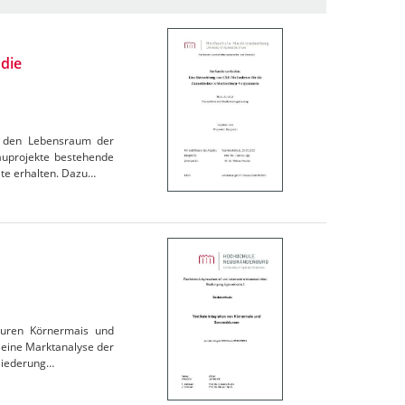
die
n, den Lebensraum der
uprojekte bestehende
ate erhalten. Dazu…
turen Körnermais und
 eine Marktanalyse der
gliederung…