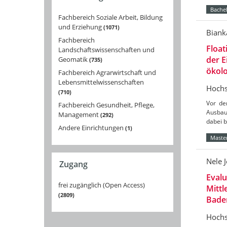
Bachel
Fachbereich Soziale Arbeit, Bildung
und Erziehung
1071
Biank
Fachbereich
Float
Landschaftswissenschaften und
der 
Geomatik
735
ökolo
Fachbereich Agrarwirtschaft und
Lebensmittelwissenschaften
Hochs
710
Vor de
Fachbereich Gesundheit, Pflege,
Ausbau
Management
292
dabei 
Andere Einrichtungen
1
Master
Nele 
Zugang
Eval
frei zugänglich (Open Access)
Mittl
2809
Bade
Hochs