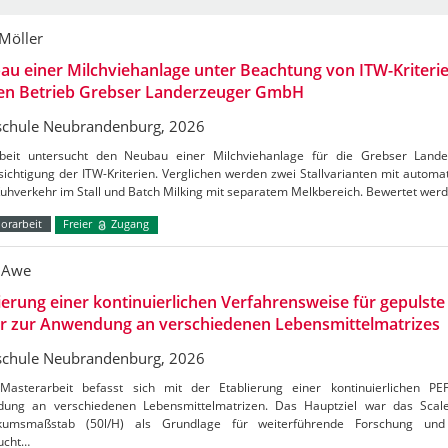
 Möller
u einer Milchviehanlage unter Beachtung von ITW-Kriterie
den Betrieb Grebser Landerzeuger GmbH
chule Neubrandenburg, 2026
beit untersucht den Neubau einer Milchviehanlage für die Grebser Lan
ichtigung der ITW-Kriterien. Verglichen werden zwei Stallvarianten mit autom
Kuhverkehr im Stall und Batch Milking mit separatem Melkbereich. Bewertet wer
orarbeit
Freier
Zugang
 Awe
ierung einer kontinuierlichen Verfahrensweise für gepulste 
er zur Anwendung an verschiedenen Lebensmittelmatrizes
chule Neubrandenburg, 2026
Masterarbeit befasst sich mit der Etablierung einer kontinuierlichen PE
ung an verschiedenen Lebensmittelmatrizen. Das Hauptziel war das Sca
kumsmaßstab (50l/H) als Grundlage für weiterführende Forschung und 
ucht…