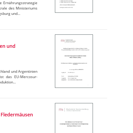
e Ernährungsstrategie
trale des Ministeriums
igsburg und…
ien und
chland und Argentinien
 ist das EU-Mercosur-
oduktion…
n Fledermäusen