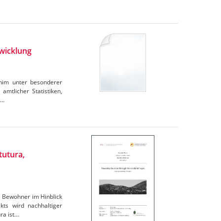
wicklung
rnim unter besonderer
amtlicher Statistiken,
e…
tutura,
e Bewohner im Hinblick
ts wird nachhaltiger
ra ist…