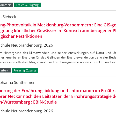
orarbeit
Freier
Zugang
a Siebeck
ing-Photovoltaik in Mecklenburg-Vorpommern : Eine GIS-ge
Eignung künstlicher Gewässer im Kontext raumbezogener 
gischer Restriktionen
chule Neubrandenburg, 2026
m Hintergrund des Klimawandels und seiner Auswirkungen auf Natur und Umw
 erneuerbarer Energien für das Gelingen der Energiewende von zentraler Bedeu
bereits eine effektive Möglichkeit, um Treibhausgasemissionen zu senken und s
arbeit
Freier
Zugang
Johanna Sontheimer
uierung der Ernährungsbildung und -information im Ernäh
erer Neckar nach den Leitsätzen der Ernährungsstrategie 
n-Württemberg : EBIN-Studie
chule Neubrandenburg, 2026