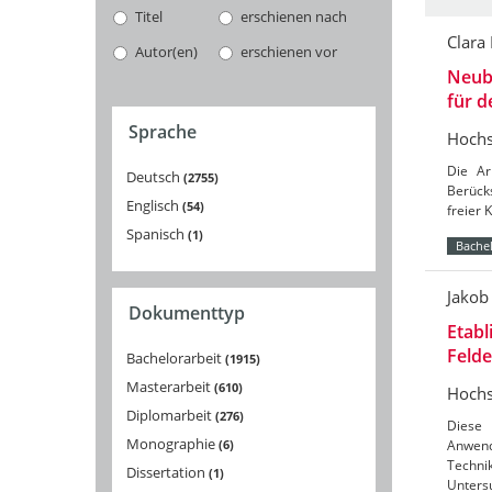
Titel
erschienen nach
Clara
Autor(en)
erschienen vor
Neuba
für 
Sprache
Hochs
Die Ar
Deutsch
2755
Berücks
Englisch
54
freier 
Spanisch
1
Bachel
Jakob
Dokumenttyp
Etabl
Feld
Bachelorarbeit
1915
Masterarbeit
610
Hochs
Diplomarbeit
276
Diese 
Monographie
6
Anwend
Techni
Dissertation
1
Unters