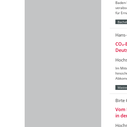
Baden-
verabs
für Er
Bachel
Hans-
CO₂-B
Deut
Hochs
Im Mitt
hinsic
Abkomm
Master
Birte 
Vom 
in de
Hochs