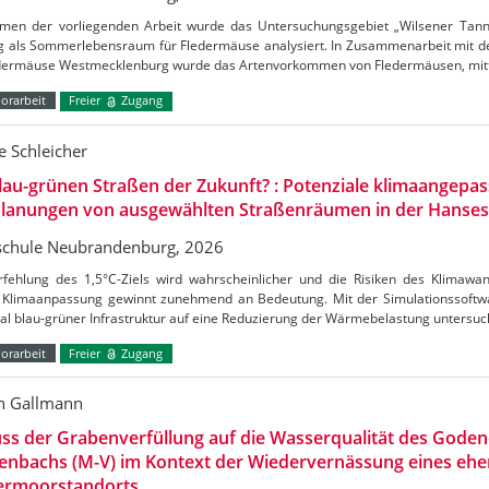
men der vorliegenden Arbeit wurde das Untersuchungsgebiet „Wilsener Tannen
g als Sommerlebensraum für Fledermäuse analysiert. In Zusammenarbeit mit de
edermäuse Westmecklenburg wurde das Artenvorkommen von Fledermäusen, mitt
orarbeit
Freier
Zugang
 Schleicher
lau-grünen Straßen der Zukunft? : Potenziale klimaangepas
lanungen von ausgewählten Straßenräumen in der Hanses
chule Neubrandenburg, 2026
rfehlung des 1,5°C-Ziels wird wahrscheinlicher und die Risiken des Klimaw
Klimaanpassung gewinnt zunehmend an Bedeutung. Mit der Simulationssoftw
al blau-grüner Infrastruktur auf eine Reduzierung der Wärmebelastung untersu
orarbeit
Freier
Zugang
n Gallmann
uss der Grabenverfüllung auf die Wasserqualität des Gode
enbachs (M-V) im Kontext der Wiedervernässung eines ehe
ermoorstandorts