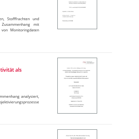
en, Stofffrachten und
im Zusammenhang mit
 von Monitoringdaten
ivität als
ammenhang analysiert,
ubjektivierungsprozesse