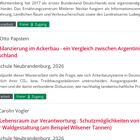
Württemberg hat 2017 als erstes Bundesland Deutschlands eine eigenständig
chiedet. Das Ernährungszentrum Mittlerer Neckar fungiert als Informationszen
nährung, Ländlichen Raum und Verbraucherschutz sowie des Landratsamts Ludw
orarbeit
Freier
Zugang
Otto Papstein
ilanzierung im Ackerbau - ein Vergleich zwischen Argentin
schland
chule Neubrandenburg, 2026
elpunkt dieser Masterarbeit steht die Frage, wie sich Ackerbausysteme in Deuts
htlich ihrer CO₂- bzw. Treibhausgasbilanzen unterscheiden. Ausgangspunkt
en und die damit verbundene Diskussion, wie nachhaltig landwirtschaftliche Pr
arbeit
Freier
Zugang
Carolin Vogler
Lebensraum zur Verantwortung : Schutzmöglichkeiten vo
r Waldgestaltung (am Beispiel Wilsener Tannen)
chule Neubrandenburg, 2026