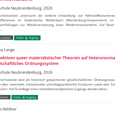
chule Neubrandenburg, 2026
chelorarbeit untersucht die zeitliche Entwicklung von Nährstoffkonzentrat
tdifferenzen im Godendorfer Mühlenbach (Mecklenburg-Vorpommern) 
verfüllungen zur Wiedervernässung eines Niedermoorstandorts. Auf Basis
n…
orarbeit
Freier
Zugang
a Lange
ektiven queer-materialistischer Theorien auf Heteronormat
lschaftliches Ordnungssystem
chule Neubrandenburg, 2026
normativität wird als historisch gewachsener gesellschaftlicher Ordnungszus
h über materielle, institutionelle und alltagspraktische Strukturen sowie über S
uziert. Auf Grundlage eines mehrebeneanalytischen Zugangs werden diese…
arbeit
Freier
Zugang
s Neldner