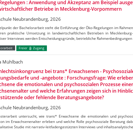
Regelungen : Anwendung und Akzeptanz am Beispiel ausge
irtschaftlicher Betriebe in Mecklenburg-Vorpommern
chule Neubrandenburg, 2026
telpunkt der Bachelorarbeit steht die Einführung der Öko-Regelungen im Rahm
ren praktische Umsetzung in landwirtschaftlichen Betrieben in Mecklenbu
ativer Interviews werden Entscheidungsgründe, betriebliche Rahmenbedingungen
orarbeit
Freier
Zugang
ca Mühlbach
lechtsinkongruenz bei trans* Erwachsenen - Psychosozial
ungsbedarfe und -angebote : Forschungsfrage: Wie erlebe
hsene die emotionalen und psychosozialen Prozesse einer
hsenenalter und welche Erfahrungen zeigen sich in Hinblic
rstützende oder fehlende Beratungsangebote?
chule Neubrandenburg, 2026
sterarbeit untersucht, wie trans* Erwachsene die emotionalen und psychoso
ion im Erwachsenenalter erleben und welche Rolle psychosoziale Beratung dabei
alitative Studie mit narrativ-leitfadengestützten Interviews und inhaltsanalytisch