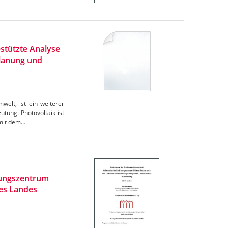
stützte Analyse
Planung und
elt, ist ein weiterer
tung. Photovoltaik ist
omit dem…
rungszentrum
des Landes