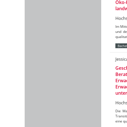
Öko-
landw
Hochs
Im Mit
und de
qualit
Bachel
Jessi
Gesch
Berat
Erwac
Erwac
unte
Hochs
Die Ma
Transit
eine qu