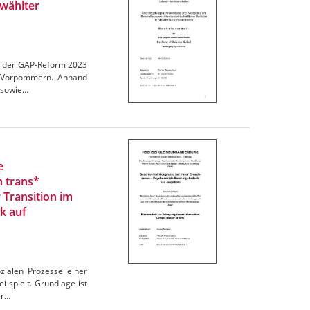
wählter
en der GAP-Reform 2023
rg-Vorpommern. Anhand
 sowie…
e
n trans*
 Transition im
k auf
zialen Prozesse einer
 spielt. Grundlage ist
er…