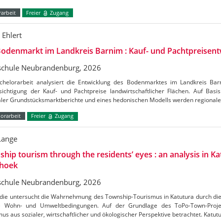
arbeit
Freier
Zugang
 Ehlert
odenmarkt im Landkreis Barnim : Kauf- und Pachtpreisent
chule Neubrandenburg, 2026
chelorarbeit analysiert die Entwicklung des Bodenmarktes im Landkreis Ba
ichtigung der Kauf- und Pachtpreise landwirtschaftlicher Flächen. Auf Basis 
aler Grundstücksmarktberichte und eines hedonischen Modells werden regional
orarbeit
Freier
Zugang
Lange
hip tourism through the residents’ eyes : an analysis in Ka
hoek
chule Neubrandenburg, 2026
udie untersucht die Wahrnehmung des Township-Tourismus in Katutura durch di
e Wohn- und Umweltbedingungen. Auf der Grundlage des ToPo-Town-Projek
us aus sozialer, wirtschaftlicher und ökologischer Perspektive betrachtet. Katutu