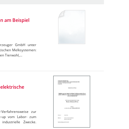
n am Beispiel
derzeuger GmbH unter
atischen Melksystemen:
den Tierwohl,…
elektrische
F-Verfahrensweise zur
le-up vom Labor- zum
industrielle Zwecke.