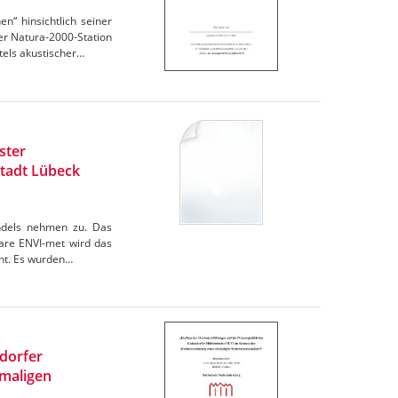
“ hinsichtlich seiner
r Natura-2000-Station
els akustischer…
ster
tadt Lübeck
andels nehmen zu. Das
are ENVI-met wird das
cht. Es wurden…
ndorfer
maligen