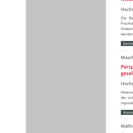
Hochs
Die Ba
Frach
Graben
werde
Bachel
Masch
Persp
gesel
Hochs
Hetero
der sic
reprod
Master
Mathi