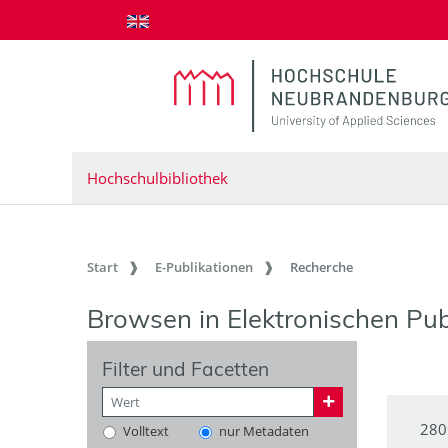
zum Inhalt springen
Hochschulbibliothek
Start
E-Publikationen
Recherche
Browsen in Elektronischen Pub
Filter und Facetten
280
Volltext
nur Metadaten