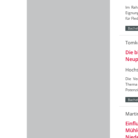
Im Rah
Eignun
für Fl
Bachel
Tomke
Die b
Neup
Hochs
Die Ve
Thema 
Potenzi
Bachel
Marti
Einfl
Mühl
Nied