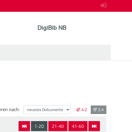
DigiBib NB
eren nach:
A-Z
Z-A
1-20
21-40
41-60