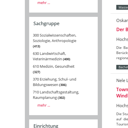
mehr ...
Master
Oskar
Sachgruppe
Der B
300 Sozialwissenschaften,
Hochs
Soziologie, Anthropologie
413
Die Ba
Berücks
630 Landwirtschaft,
region
Veterinärmedizin
400
610 Medizin, Gesundheit
Bachel
327
370 Erziehung, Schul- und
Nele 
Bildungswesen
306
Towns
710 Landschaftsgestaltung,
Wind
Raumplanung
302
mehr ...
Hochs
Die St
auf di
Tourism
Einrichtung