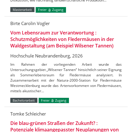
Diskussion, wie nachhaltig landwirtschaftliche Produktion…
Masterarbeit
Freier
Zugang
Birte Carolin Vogler
Vom Lebensraum zur Verantwortung :
Schutzmöglichkeiten von Fledermäusen in der
Waldgestaltung (am Beispiel Wilsener Tannen)
Hochschule Neubrandenburg, 2026
Im Rahmen der vorliegenden Arbeit wurde das
Untersuchungsgebiet „Wilsener Tannen“ hinsichtlich seiner Eignung
als Sommerlebensraum für Fledermäuse analysiert. In
Zusammenarbeit mit der Natura-2000-Station für Fledermäuse
Westmecklenburg wurde das Artenvorkommen von Fledermäusen,
mittels akustischer…
Bachelorarbeit
Freier
Zugang
Tomke Schleicher
Die blau-grünen Straßen der Zukunft? :
Potenziale klimaangepasster Neuplanungen von