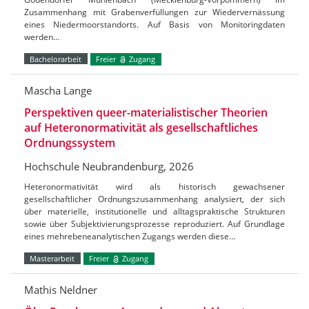
Zusammenhang mit Grabenverfüllungen zur Wiedervernässung
eines Niedermoorstandorts. Auf Basis von Monitoringdaten
werden…
Bachelorarbeit
Freier
Zugang
Mascha Lange
Perspektiven queer-materialistischer Theorien
auf Heteronormativität als gesellschaftliches
Ordnungssystem
Hochschule Neubrandenburg, 2026
Heteronormativität wird als historisch gewachsener
gesellschaftlicher Ordnungszusammenhang analysiert, der sich
über materielle, institutionelle und alltagspraktische Strukturen
sowie über Subjektivierungsprozesse reproduziert. Auf Grundlage
eines mehrebeneanalytischen Zugangs werden diese…
Masterarbeit
Freier
Zugang
Mathis Neldner