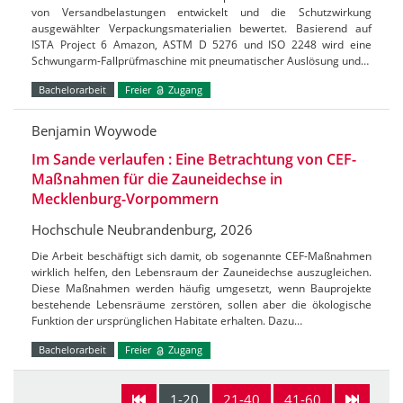
von Versandbelastungen entwickelt und die Schutzwirkung
ausgewählter Verpackungsmaterialien bewertet. Basierend auf
ISTA Project 6 Amazon, ASTM D 5276 und ISO 2248 wird eine
Schwungarm-Fallprüfmaschine mit pneumatischer Auslösung und…
Bachelorarbeit
Freier
Zugang
Benjamin Woywode
Im Sande verlaufen : Eine Betrachtung von CEF-
Maßnahmen für die Zauneidechse in
Mecklenburg-Vorpommern
Hochschule Neubrandenburg, 2026
Die Arbeit beschäftigt sich damit, ob sogenannte CEF-Maßnahmen
wirklich helfen, den Lebensraum der Zauneidechse auszugleichen.
Diese Maßnahmen werden häufig umgesetzt, wenn Bauprojekte
bestehende Lebensräume zerstören, sollen aber die ökologische
Funktion der ursprünglichen Habitate erhalten. Dazu…
Bachelorarbeit
Freier
Zugang
1-20
21-40
41-60