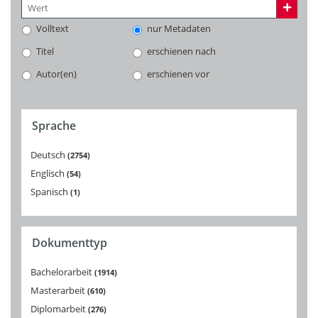
Volltext
nur Metadaten
Titel
erschienen nach
Autor(en)
erschienen vor
Sprache
Deutsch
2754
Englisch
54
Spanisch
1
Dokumenttyp
Bachelorarbeit
1914
Masterarbeit
610
Diplomarbeit
276