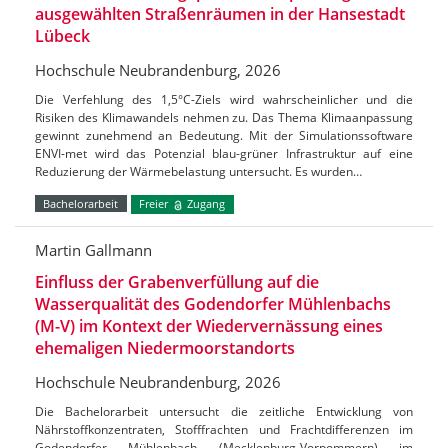
ausgewählten Straßenräumen in der Hansestadt
Lübeck
Hochschule Neubrandenburg, 2026
Die Verfehlung des 1,5°C-Ziels wird wahrscheinlicher und die
Risiken des Klimawandels nehmen zu. Das Thema Klimaanpassung
gewinnt zunehmend an Bedeutung. Mit der Simulationssoftware
ENVI-met wird das Potenzial blau-grüner Infrastruktur auf eine
Reduzierung der Wärmebelastung untersucht. Es wurden…
Bachelorarbeit
Freier
Zugang
Martin Gallmann
Einfluss der Grabenverfüllung auf die
Wasserqualität des Godendorfer Mühlenbachs
(M-V) im Kontext der Wiedervernässung eines
ehemaligen Niedermoorstandorts
Hochschule Neubrandenburg, 2026
Die Bachelorarbeit untersucht die zeitliche Entwicklung von
Nährstoffkonzentraten, Stofffrachten und Frachtdifferenzen im
Godendorfer Mühlenbach (Mecklenburg-Vorpommern) im