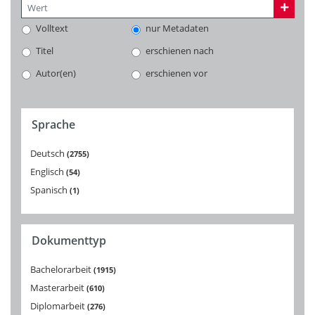
Volltext
nur Metadaten
Titel
erschienen nach
Autor(en)
erschienen vor
Sprache
Deutsch
2755
Englisch
54
Spanisch
1
Dokumenttyp
Bachelorarbeit
1915
Masterarbeit
610
Diplomarbeit
276