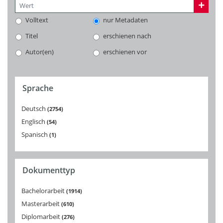
Volltext
nur Metadaten
Titel
erschienen nach
Autor(en)
erschienen vor
Sprache
Deutsch
2754
Englisch
54
Spanisch
1
Dokumenttyp
Bachelorarbeit
1914
Masterarbeit
610
Diplomarbeit
276