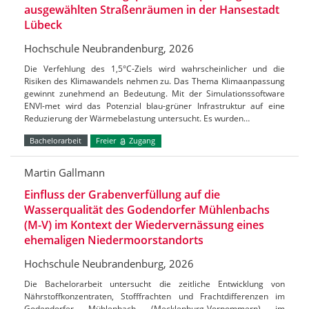
ausgewählten Straßenräumen in der Hansestadt
Lübeck
Hochschule Neubrandenburg, 2026
Die Verfehlung des 1,5°C-Ziels wird wahrscheinlicher und die
Risiken des Klimawandels nehmen zu. Das Thema Klimaanpassung
gewinnt zunehmend an Bedeutung. Mit der Simulationssoftware
ENVI-met wird das Potenzial blau-grüner Infrastruktur auf eine
Reduzierung der Wärmebelastung untersucht. Es wurden…
Bachelorarbeit
Freier
Zugang
Martin Gallmann
Einfluss der Grabenverfüllung auf die
Wasserqualität des Godendorfer Mühlenbachs
(M-V) im Kontext der Wiedervernässung eines
ehemaligen Niedermoorstandorts
Hochschule Neubrandenburg, 2026
Die Bachelorarbeit untersucht die zeitliche Entwicklung von
Nährstoffkonzentraten, Stofffrachten und Frachtdifferenzen im
Godendorfer Mühlenbach (Mecklenburg-Vorpommern) im