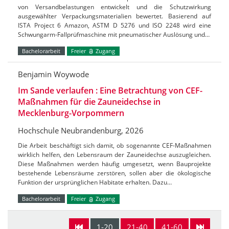
von Versandbelastungen entwickelt und die Schutzwirkung
ausgewählter Verpackungsmaterialien bewertet. Basierend auf
ISTA Project 6 Amazon, ASTM D 5276 und ISO 2248 wird eine
Schwungarm-Fallprüfmaschine mit pneumatischer Auslösung und…
Bachelorarbeit
Freier
Zugang
Benjamin Woywode
Im Sande verlaufen : Eine Betrachtung von CEF-
Maßnahmen für die Zauneidechse in
Mecklenburg-Vorpommern
Hochschule Neubrandenburg, 2026
Die Arbeit beschäftigt sich damit, ob sogenannte CEF-Maßnahmen
wirklich helfen, den Lebensraum der Zauneidechse auszugleichen.
Diese Maßnahmen werden häufig umgesetzt, wenn Bauprojekte
bestehende Lebensräume zerstören, sollen aber die ökologische
Funktion der ursprünglichen Habitate erhalten. Dazu…
Bachelorarbeit
Freier
Zugang
1-20
21-40
41-60