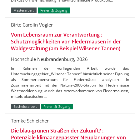
Diskussion, wie nachhaltig landwirtschaftliche Produktion…
Masterarbeit
Freier
Zugang
Birte Carolin Vogler
Vom Lebensraum zur Verantwortung :
Schutzmöglichkeiten von Fledermäusen in der
Waldgestaltung (am Beispiel Wilsener Tannen)
Hochschule Neubrandenburg, 2026
Im Rahmen der vorliegenden Arbeit wurde das
Untersuchungsgebiet „Wilsener Tannen“ hinsichtlich seiner Eignung
als Sommerlebensraum für Fledermäuse analysiert. In
Zusammenarbeit mit der Natura-2000-Station für Fledermäuse
Westmecklenburg wurde das Artenvorkommen von Fledermäusen,
mittels akustischer…
Bachelorarbeit
Freier
Zugang
Tomke Schleicher
Die blau-grünen Straßen der Zukunft? :
Potenziale klimaangepasster Neuplanungen von