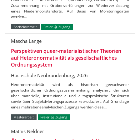
Zusammenhang mit Grabenverfüllungen zur Wiedervernässung
eines Niedermoorstandorts. Auf Basis von Monitoringdaten
werden…
Bachelorarbeit
Freier
Zugang
Mascha Lange
Perspektiven queer-materialistischer Theorien
auf Heteronormativität als gesellschaftliches
Ordnungssystem
Hochschule Neubrandenburg, 2026
Heteronormativität wird als historisch gewachsener
gesellschaftlicher Ordnungszusammenhang analysiert, der sich
über materielle, institutionelle und alltagspraktische Strukturen
sowie über Subjektivierungsprozesse reproduziert. Auf Grundlage
eines mehrebeneanalytischen Zugangs werden diese…
Masterarbeit
Freier
Zugang
Mathis Neldner