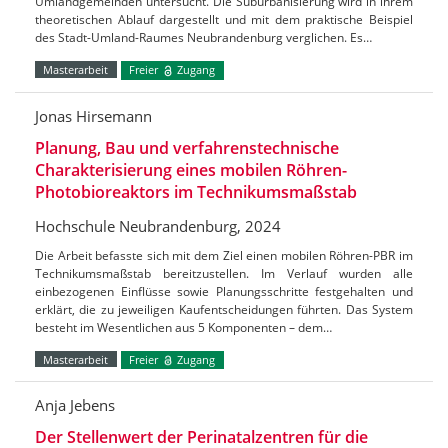
Umlandgemeinden untersucht. Die Suburbanisierung wird in ihrem
theoretischen Ablauf dargestellt und mit dem praktische Beispiel
des Stadt-Umland-Raumes Neubrandenburg verglichen. Es…
Masterarbeit
Freier
Zugang
Jonas Hirsemann
Planung, Bau und verfahrenstechnische
Charakterisierung eines mobilen Röhren-
Photobioreaktors im Technikumsmaßstab
Hochschule Neubrandenburg, 2024
Die Arbeit befasste sich mit dem Ziel einen mobilen Röhren-PBR im
Technikumsmaßstab bereitzustellen. Im Verlauf wurden alle
einbezogenen Einflüsse sowie Planungsschritte festgehalten und
erklärt, die zu jeweiligen Kaufentscheidungen führten. Das System
besteht im Wesentlichen aus 5 Komponenten – dem…
Masterarbeit
Freier
Zugang
Anja Jebens
Der Stellenwert der Perinatalzentren für die