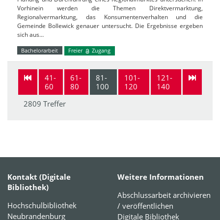
Vorhinein werden die Themen Direktvermarktung,
Regionalvermarktung, das Konsumentenverhalten und die
Gemeinde Bollewick genauer untersucht. Die Ergebnisse ergeben
sich aus…
Bachelorarbeit
Freier
Zugang
41-
61-
81-
101-
121-
60
80
100
120
140
2809 Treffer
Kontakt (Digitale
Weitere Informationen
Bibliothek)
Abschlussarbeit archivieren
Hochschulbibliothek
/ veröffentlichen
Neubrandenburg
Digitale Bibliothek