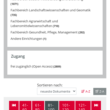
1071
Fachbereich Landschaftswissenschaften und Geomatik
735
Fachbereich Agrarwirtschaft und
Lebensmittelwissenschaften
710
Fachbereich Gesundheit, Pflege, Management
292
Andere Einrichtungen
1
Zugang
frei zugänglich (Open Access)
2809
Sortieren nach:
A-Z
Z-A
41-
61-
81-
101-
121-
60
80
100
120
140