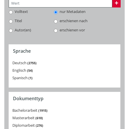
Volltext
nur Metadaten
Titel
erschienen nach
Autor(en)
erschienen vor
Sprache
Deutsch
2755
Englisch
54
Spanisch
1
Dokumenttyp
Bachelorarbeit
1915
Masterarbeit
610
Diplomarbeit
276