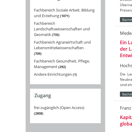
Überna
Fachbereich Soziale Arbeit, Bildung
Präsenz
und Erziehung
1071
Bachel
Fachbereich
Landschaftswissenschaften und
Mede
Geomatik
735
Ein L
Fachbereich Agrarwirtschaft und
Lebensmittelwissenschaften
der L
709
Entw
Fachbereich Gesundheit, Pflege,
Hochs
Management
292
Andere Einrichtungen
Die Lan
1
Neubran
sind e
Bachel
Zugang
Franz
frei zugänglich (Open Access)
2808
Kapit
globa