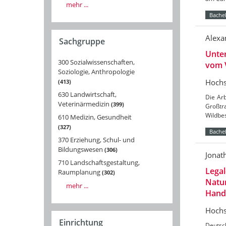
mehr ...
Bachel
Alexa
Sachgruppe
Unte
300 Sozialwissenschaften,
vom 
Soziologie, Anthropologie
Hochs
413
630 Landwirtschaft,
Die Ar
Veterinärmedizin
399
Großtr
Wildbes
610 Medizin, Gesundheit
327
Bachel
370 Erziehung, Schul- und
Bildungswesen
306
Jonat
710 Landschaftsgestaltung,
Legal
Raumplanung
302
Natu
mehr ...
Handl
Hochs
Einrichtung
Deutsc