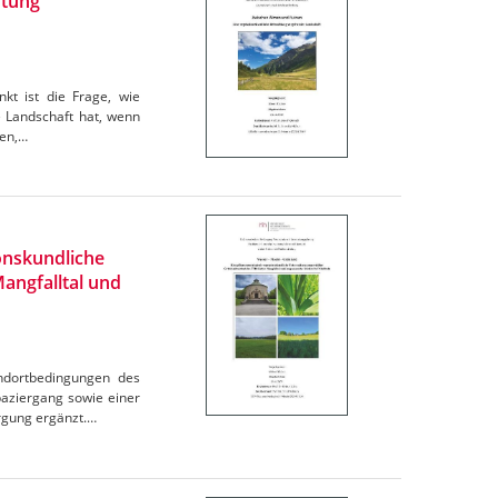
htung
kt ist die Frage, wie
e Landschaft hat, wenn
gen,…
onskundliche
angfalltal und
andortbedingungen des
aziergang sowie einer
rgung ergänzt.…