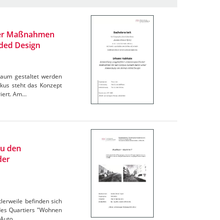
cher Maßnahmen
ded Design
Raum gestaltet werden
kus steht das Konzept
riert. Am…
zu den
der
lerweile befinden sich
des Quartiers "Wohnen
 Auto…