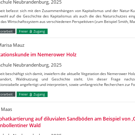
chule Neubrandenburg, 2025
beit befasst sich mit den Zusammenhängen von Kapitalismus und der Natur-Kul
owohl auf die Geschichte des Kapitalismus als auch die des Naturschutzes e
das Wirtschaftssystem aus verschiedenen Perspektiven (zum Beispiel Smith, Mar
orarbeit
Freier
Zugang
 Marisa Mauz
tationskunde im Nemerower Holz
chule Neubrandenburg, 2025
eit beschäftigt sich damit, inwiefern die aktuelle Vegetation des Nemerower 
tandort, Waldnutzung und Geschichte steht. Um dieser Frage nachz
ionstabelle angefertigt und interpretiert, sowie umfangreiche Recherchen zur F
orarbeit
Freier
Zugang
 Maas
hatkartierung auf diluvialen Sandböden am Beispiel von ‚Ce
nbollentiner Wald