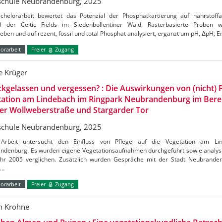
chule Neubrandenburg, 2025
chelorarbeit bewertet das Potenzial der Phosphatkartierung auf nährsto
el der Celtic Fields im Siedenbollentiner Wald. Rasterbasierte Proben 
eben und auf rezent, fossil und total Phosphat analysiert, ergänzt um pH, ΔpH, Ei
orarbeit
Freier
Zugang
e Krüger
kgelassen und vergessen? : Die Auswirkungen von (nicht) P
tation am Lindebach im Ringpark Neubrandenburg im Bere
er Wollweberstraße und Stargarder Tor
chule Neubrandenburg, 2025
Arbeit untersucht den Einfluss von Pflege auf die Vegetation am Li
ndenburg. Es wurden eigene Vegetationsaufnahmen durchgeführt sowie analysi
hr 2005 verglichen. Zusätzlich wurden Gespräche mit der Stadt Neubrand
t…
orarbeit
Freier
Zugang
n Krohne