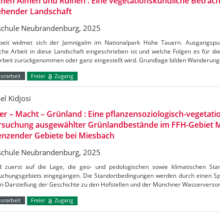
hen Almen und Ruinen : Eine vegetationskundliche Betrac
ehender Landschaft
chule Neubrandenburg, 2025
beit widmet sich der Jamnigalm im Nationalpark Hohe Tauern. Ausgangspun
che Arbeit in diese Landschaft eingeschrieben ist und welche Folgen es für di
Arbeit zurückgenommen oder ganz eingestellt wird. Grundlage bilden Wanderun
orarbeit
Freier
Zugang
el Kidjosi
r – Macht – Grünland : Eine pflanzensoziologisch-vegetati
rsuchung ausgewählter Grünlandbestände im FFH-Gebiet M
enzender Gebiete bei Miesbach
chule Neubrandenburg, 2025
d zuerst auf die Lage, die geo- und pedologischen sowie klimatischen St
uchungsgebiets eingegangen. Die Standortbedingungen werden durch einen Sp
n Darstellung der Geschichte zu den Hofstellen und der Münchner Wasserverso
orarbeit
Freier
Zugang