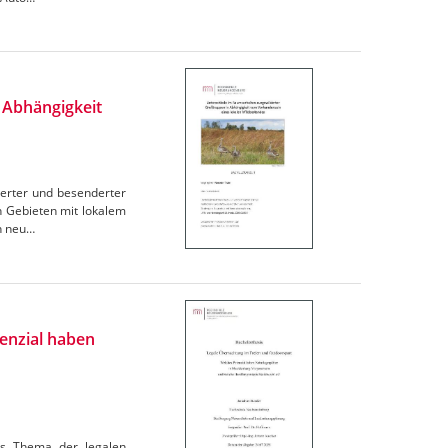
 Abhängigkeit
derter und besenderter
n Gebieten mit lokalem
in neu…
enzial haben
as Thema der legalen