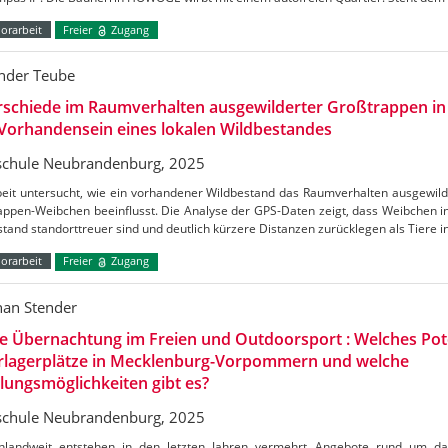
orarbeit
Freier
Zugang
nder Teube
rschiede im Raumverhalten ausgewilderter Großtrappen in
Vorhandensein eines lokalen Wildbestandes
chule Neubrandenburg, 2025
beit untersucht, wie ein vorhandener Wildbestand das Raumverhalten ausgewil
appen-Weibchen beeinflusst. Die Analyse der GPS-Daten zeigt, dass Weibchen i
tand standorttreuer sind und deutlich kürzere Distanzen zurücklegen als Tiere 
orarbeit
Freier
Zugang
han Stender
e Übernachtung im Freien und Outdoorsport : Welches Pot
rlagerplätze in Mecklenburg-Vorpommern und welche
ungsmöglichkeiten gibt es?
chule Neubrandenburg, 2025
hlandweit entstehen in den letzten Jahren vermehrt Angebote rund um d