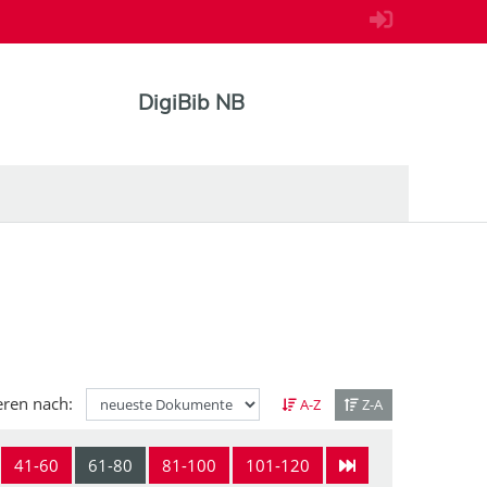
DigiBib NB
eren nach:
A-Z
Z-A
41-60
61-80
81-100
101-120