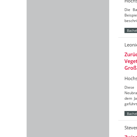
Hochs
Die Ba
Beispi
beschri
Bachel
Leoni
Zurüc
Vege
Groß
Hochs
Diese 
Neubra
dem Ja
geführ
Bachel
Steve