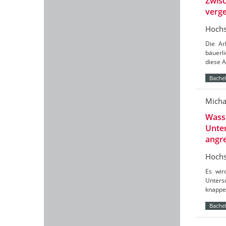
Zwisc
verg
Hochs
Die Ar
bäuerli
diese 
Bachel
Micha
Wasse
Unte
angr
Hochs
Es wir
Unters
knappe
Bachel