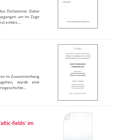
tur Dichotomie. Dabei
ingegangen um im Zuge
x) erklärt.…
Holzes im Zusammenhang
ugehen, wurde eine
orstgeschichte…
ltic-fields' im