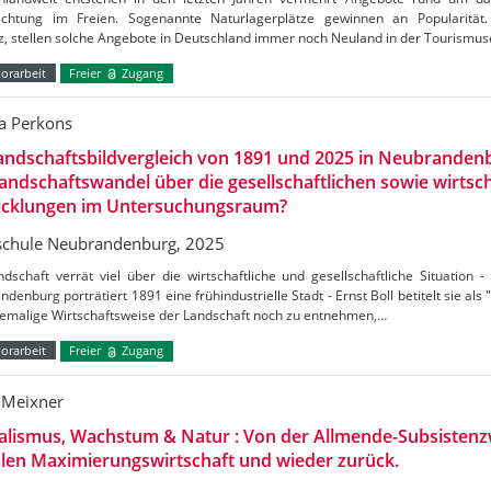
chtung im Freien. Sogenannte Naturlagerplätze gewinnen an Popularität. 
, stellen solche Angebote in Deutschland immer noch Neuland in der Tourismus
orarbeit
Freier
Zugang
a Perkons
andschaftsbildvergleich von 1891 und 2025 in Neubrandenb
andschaftswandel über die gesellschaftlichen sowie wirtsch
icklungen im Untersuchungsraum?
chule Neubrandenburg, 2025
dschaft verrät viel über die wirtschaftliche und gesellschaftliche Situation -
denburg porträtiert 1891 eine frühindustrielle Stadt - Ernst Boll betitelt sie als 
hemalige Wirtschaftsweise der Landschaft noch zu entnehmen,…
orarbeit
Freier
Zugang
 Meixner
alismus, Wachstum & Natur : Von der Allmende-Subsistenzw
len Maximierungswirtschaft und wieder zurück.