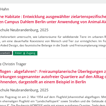
 Hahn
e Habitate : Entwicklung ausgewählter zielartenspezifis
den Campus Dahlem Berlin unter Anwendung von Animal-Ai
chule Neubrandenburg, 2025
chelorarbeit untersucht, wie Lebensräume für wildlebende Tiere im urbanen 
, um eine dauerhafte Koexistenz von Mensch und Tier zur ermöglichen. Im Fo
Aided Design, das faunistische Belange in die Stadt- und Freiraumplanung integ
orarbeit
Freier
Zugang
e Christin Träger
logen - abgefahren? : Freiraumplanerische Überlegungen 
rkungen sogenannter autofreier Quartiere auf den Alltag 
nenden, dargestellt an einem Beispiel in Berlin
chule Neubrandenburg, 2025
zte Flugzeug ist am 2. Mai 1954 auf dem Flugfeld Johannisthal abgeflogen. Mitt
m ehemaligen Flugfeld ein "Landschaftspark" sowie Straßen und die Gebäude 
pus II". Die Bauherrin HOWOGE wirbt mit einem autofreien Quartier. Steht dem