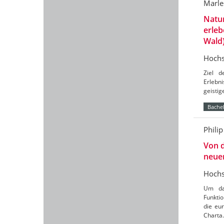
Marle
Natu
erleb
Wald
Hochs
Ziel d
Erlebn
geistig
Bachel
Philip
Von d
neuer
Hochs
Um da
Funkti
die eu
Charta