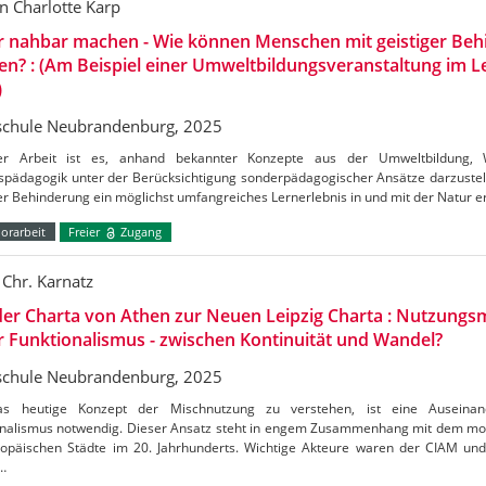
n Charlotte Karp
r nahbar machen - Wie können Menschen mit geistiger Beh
en? : (Am Beispiel einer Umweltbildungsveranstaltung im
)
chule Neubrandenburg, 2025
er Arbeit ist es, anhand bekannter Konzepte aus der Umweltbildung, 
ispädagogik unter der Berücksichtigung sonderpädagogischer Ansätze darzuste
er Behinderung ein möglichst umfangreiches Lernerlebnis in und mit der Natur 
orarbeit
Freier
Zugang
 Chr. Karnatz
er Charta von Athen zur Neuen Leipzig Charta : Nutzungs
 Funktionalismus - zwischen Kontinuität und Wandel?
chule Neubrandenburg, 2025
s heutige Konzept der Mischnutzung zu verstehen, ist eine Auseina
onalismus notwendig. Dieser Ansatz steht in engem Zusammenhang mit dem mo
ropäischen Städte im 20. Jahrhunderts. Wichtige Akteure waren der CIAM und
…