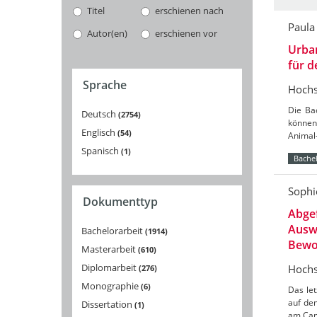
Titel
erschienen nach
Paula
Autor(en)
erschienen vor
Urban
für 
Sprache
Hochs
Die Ba
Deutsch
2754
können
Englisch
54
Animal-
Spanisch
1
Bachel
Sophi
Dokumenttyp
Abgef
Auswi
Bachelorarbeit
1914
Bewoh
Masterarbeit
610
Diplomarbeit
Hochs
276
Monographie
6
Das let
auf de
Dissertation
1
am Cam