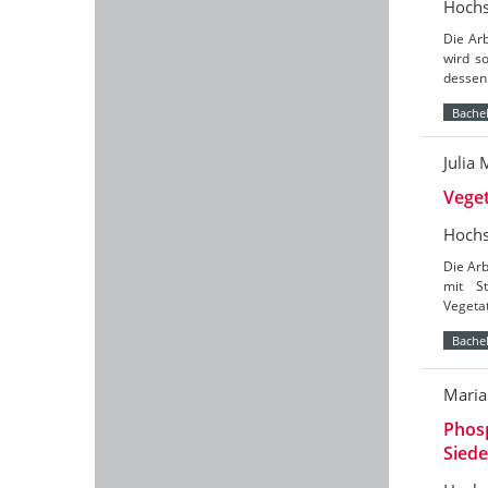
Hochs
Die Ar
wird s
dessen 
Bachel
Julia
Vege
Hochs
Die Arb
mit S
Vegetat
Bachel
Maria
Phosp
Siede