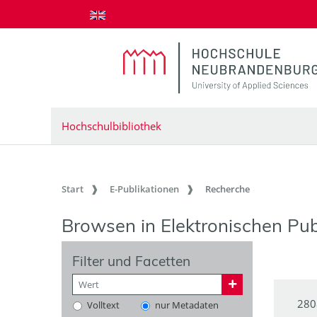
zum Inhalt springen
Hochschulbibliothek
Start
E-Publikationen
Recherche
Browsen in Elektronischen Pub
Filter und Facetten
280
Volltext
nur Metadaten