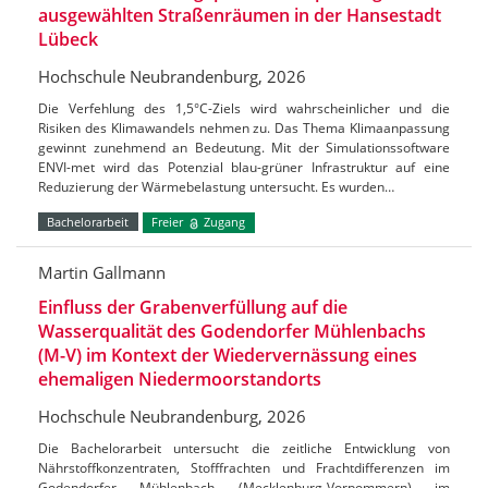
ausgewählten Straßenräumen in der Hansestadt
Lübeck
Hochschule Neubrandenburg, 2026
Die Verfehlung des 1,5°C-Ziels wird wahrscheinlicher und die
Risiken des Klimawandels nehmen zu. Das Thema Klimaanpassung
gewinnt zunehmend an Bedeutung. Mit der Simulationssoftware
ENVI-met wird das Potenzial blau-grüner Infrastruktur auf eine
Reduzierung der Wärmebelastung untersucht. Es wurden…
Bachelorarbeit
Freier
Zugang
Martin Gallmann
Einfluss der Grabenverfüllung auf die
Wasserqualität des Godendorfer Mühlenbachs
(M-V) im Kontext der Wiedervernässung eines
ehemaligen Niedermoorstandorts
Hochschule Neubrandenburg, 2026
Die Bachelorarbeit untersucht die zeitliche Entwicklung von
Nährstoffkonzentraten, Stofffrachten und Frachtdifferenzen im
Godendorfer Mühlenbach (Mecklenburg-Vorpommern) im