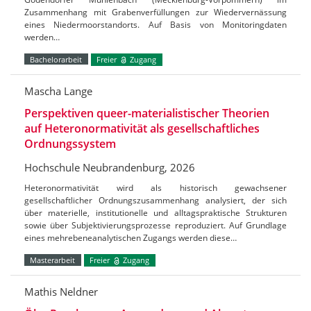
Zusammenhang mit Grabenverfüllungen zur Wiedervernässung
eines Niedermoorstandorts. Auf Basis von Monitoringdaten
werden…
Bachelorarbeit
Freier
Zugang
Mascha Lange
Perspektiven queer-materialistischer Theorien
auf Heteronormativität als gesellschaftliches
Ordnungssystem
Hochschule Neubrandenburg, 2026
Heteronormativität wird als historisch gewachsener
gesellschaftlicher Ordnungszusammenhang analysiert, der sich
über materielle, institutionelle und alltagspraktische Strukturen
sowie über Subjektivierungsprozesse reproduziert. Auf Grundlage
eines mehrebeneanalytischen Zugangs werden diese…
Masterarbeit
Freier
Zugang
Mathis Neldner