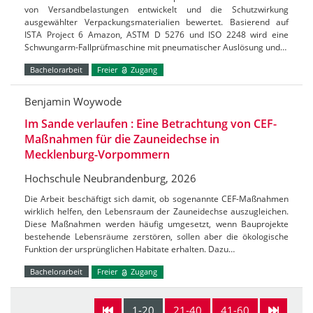
von Versandbelastungen entwickelt und die Schutzwirkung
ausgewählter Verpackungsmaterialien bewertet. Basierend auf
ISTA Project 6 Amazon, ASTM D 5276 und ISO 2248 wird eine
Schwungarm-Fallprüfmaschine mit pneumatischer Auslösung und…
Bachelorarbeit
Freier
Zugang
Benjamin Woywode
Im Sande verlaufen : Eine Betrachtung von CEF-
Maßnahmen für die Zauneidechse in
Mecklenburg-Vorpommern
Hochschule Neubrandenburg, 2026
Die Arbeit beschäftigt sich damit, ob sogenannte CEF-Maßnahmen
wirklich helfen, den Lebensraum der Zauneidechse auszugleichen.
Diese Maßnahmen werden häufig umgesetzt, wenn Bauprojekte
bestehende Lebensräume zerstören, sollen aber die ökologische
Funktion der ursprünglichen Habitate erhalten. Dazu…
Bachelorarbeit
Freier
Zugang
1-20
21-40
41-60