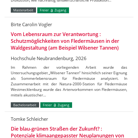
Diskussion, wie nachhaltig landwirtschaftliche Produktion…
Masterarbeit
Freier
Zugang
Birte Carolin Vogler
Vom Lebensraum zur Verantwortung :
Schutzmöglichkeiten von Fledermäusen in der
Waldgestaltung (am Beispiel Wilsener Tannen)
Hochschule Neubrandenburg, 2026
Im Rahmen der vorliegenden Arbeit wurde das
Untersuchungsgebiet „Wilsener Tannen“ hinsichtlich seiner Eignung
als Sommerlebensraum für Fledermäuse analysiert. In
Zusammenarbeit mit der Natura-2000-Station für Fledermäuse
Westmecklenburg wurde das Artenvorkommen von Fledermäusen,
mittels akustischer…
Bachelorarbeit
Freier
Zugang
Tomke Schleicher
Die blau-grünen Straßen der Zukunft? :
Potenziale klimaangepasster Neuplanungen von