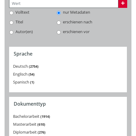
Volltext
nur Metadaten
Titel
erschienen nach
Autor(en)
erschienen vor
Sprache
Deutsch
2754
Englisch
54
Spanisch
1
Dokumenttyp
Bachelorarbeit
1914
Masterarbeit
610
Diplomarbeit
276