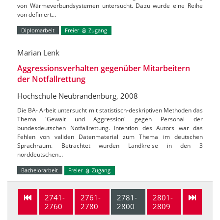
von Wärmeverbundsystemen untersucht. Dazu wurde eine Reihe
von definiert…
Diplomarbeit
Freier
Zugang
Marian Lenk
Aggressionsverhalten gegenüber Mitarbeitern
der Notfallrettung
Hochschule Neubrandenburg, 2008
Die BA- Arbeit untersucht mit statistisch-deskriptiven Methoden das
Thema 'Gewalt und Aggression' gegen Personal der
bundesdeutschen Notfallrettung. Intention des Autors war das
Fehlen von validen Datenmaterial zum Thema im deutschen
Sprachraum. Betrachtet wurden Landkreise in den 3
norddeutschen…
Bachelorarbeit
Freier
Zugang
2741-
2761-
2781-
2801-
2760
2780
2800
2809