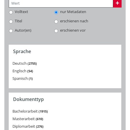
Volltext
nur Metadaten
Titel
erschienen nach
Autor(en)
erschienen vor
Sprache
Deutsch
2755
Englisch
54
Spanisch
1
Dokumenttyp
Bachelorarbeit
1915
Masterarbeit
610
Diplomarbeit
276