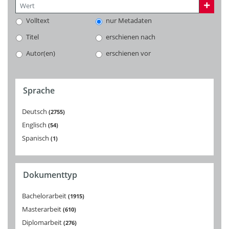
Volltext
nur Metadaten
Titel
erschienen nach
Autor(en)
erschienen vor
Sprache
Deutsch
2755
Englisch
54
Spanisch
1
Dokumenttyp
Bachelorarbeit
1915
Masterarbeit
610
Diplomarbeit
276