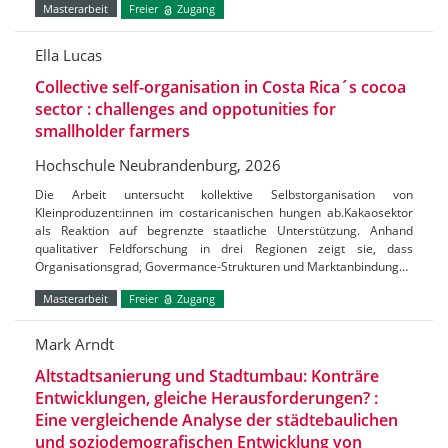
Masterarbeit
Freier
Zugang
Ella Lucas
Collective self-organisation in Costa Rica´s cocoa
sector : challenges and oppotunities for
smallholder farmers
Hochschule Neubrandenburg, 2026
Die Arbeit untersucht kollektive Selbstorganisation von
Kleinproduzent:innen im costaricanischen hungen ab.Kakaosektor
als Reaktion auf begrenzte staatliche Unterstützung. Anhand
qualitativer Feldforschung in drei Regionen zeigt sie, dass
Organisationsgrad, Govermance-Strukturen und Marktanbindung…
Masterarbeit
Freier
Zugang
Mark Arndt
Altstadtsanierung und Stadtumbau: Konträre
Entwicklungen, gleiche Herausforderungen? :
Eine vergleichende Analyse der städtebaulichen
und soziodemografischen Entwicklung von