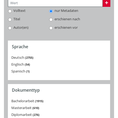
Volltext
nur Metadaten
Titel
erschienen nach
Autor(en)
erschienen vor
Sprache
Deutsch
2755
Englisch
54
Spanisch
1
Dokumenttyp
Bachelorarbeit
1915
Masterarbeit
610
Diplomarbeit
276