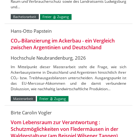
Raum und Verbraucherschutz sowie des Landratsamts Ludwigsburg
und…
Bachelorarbeit
Freier
Zugang
Hans-Otto Papstein
CO₂-Bilanzierung im Ackerbau - ein Vergleich
zwischen Argentinien und Deutschland
Hochschule Neubrandenburg, 2026
Im Mittelpunkt dieser Masterarbeit steht die Frage, wie sich
Ackerbausysteme in Deutschland und Argentinien hinsichtlich ihrer
CO₂- bzw. Treibhausgasbilanzen unterscheiden. Ausgangspunkt ist
das EU-Mercosur-Abkommen und die damit verbundene
Diskussion, wie nachhaltig landwirtschaftliche Produktion…
Masterarbeit
Freier
Zugang
Birte Carolin Vogler
Vom Lebensraum zur Verantwortung :
Schutzmöglichkeiten von Fledermäusen in der
Waldgestaltung (am Beispiel Wilsener Tannen)