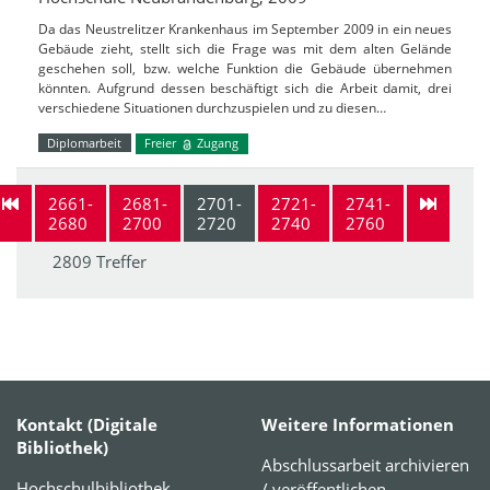
Da das Neustrelitzer Krankenhaus im September 2009 in ein neues
Gebäude zieht, stellt sich die Frage was mit dem alten Gelände
geschehen soll, bzw. welche Funktion die Gebäude übernehmen
könnten. Aufgrund dessen beschäftigt sich die Arbeit damit, drei
verschiedene Situationen durchzuspielen und zu diesen…
Diplomarbeit
Freier
Zugang
2661-
2681-
2701-
2721-
2741-
2680
2700
2720
2740
2760
2809 Treffer
Kontakt (Digitale
Weitere Informationen
Bibliothek)
Abschlussarbeit archivieren
Hochschulbibliothek
/ veröffentlichen