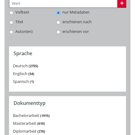
Volltext
nur Metadaten
Titel
erschienen nach
Autor(en)
erschienen vor
Sprache
Deutsch
2755
Englisch
54
Spanisch
1
Dokumenttyp
Bachelorarbeit
1915
Masterarbeit
610
Diplomarbeit
276