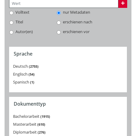
Volltext
nur Metadaten
Titel
erschienen nach
Autor(en)
erschienen vor
Sprache
Deutsch
2755
Englisch
54
Spanisch
1
Dokumenttyp
Bachelorarbeit
1915
Masterarbeit
610
Diplomarbeit
276