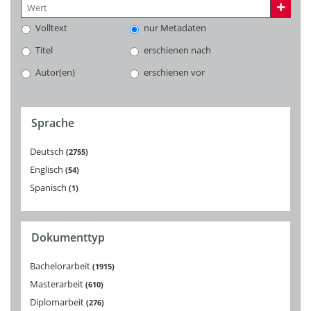
Volltext
nur Metadaten
Titel
erschienen nach
Autor(en)
erschienen vor
Sprache
Deutsch
2755
Englisch
54
Spanisch
1
Dokumenttyp
Bachelorarbeit
1915
Masterarbeit
610
Diplomarbeit
276