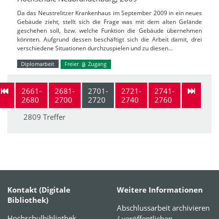
Da das Neustrelitzer Krankenhaus im September 2009 in ein neues
Gebäude zieht, stellt sich die Frage was mit dem alten Gelände
geschehen soll, bzw. welche Funktion die Gebäude übernehmen
könnten. Aufgrund dessen beschäftigt sich die Arbeit damit, drei
verschiedene Situationen durchzuspielen und zu diesen…
Diplomarbeit
Freier
Zugang
2661-
2681-
2701-
2721-
2741-
2680
2700
2720
2740
2760
2809 Treffer
Kontakt (Digitale
Weitere Informationen
Bibliothek)
Abschlussarbeit archivieren
Hochschulbibliothek
/ veröffentlichen