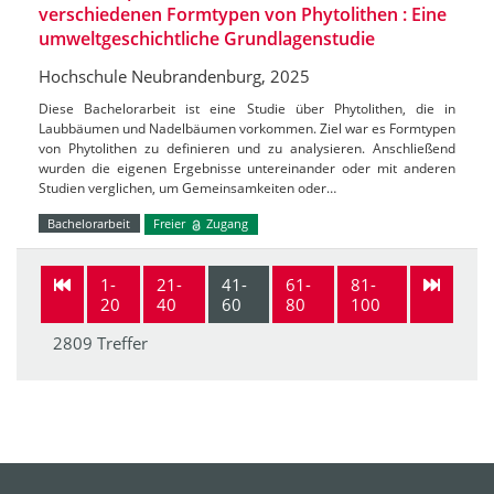
verschiedenen Formtypen von Phytolithen : Eine
umweltgeschichtliche Grundlagenstudie
Hochschule Neubrandenburg, 2025
Diese Bachelorarbeit ist eine Studie über Phytolithen, die in
Laubbäumen und Nadelbäumen vorkommen. Ziel war es Formtypen
von Phytolithen zu definieren und zu analysieren. Anschließend
wurden die eigenen Ergebnisse untereinander oder mit anderen
Studien verglichen, um Gemeinsamkeiten oder…
Bachelorarbeit
Freier
Zugang
1-
21-
41-
61-
81-
20
40
60
80
100
2809 Treffer