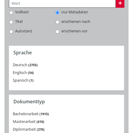
Volltext
nur Metadaten
Titel
erschienen nach
Autor(en)
erschienen vor
Sprache
Deutsch
2755
Englisch
54
Spanisch
1
Dokumenttyp
Bachelorarbeit
1915
Masterarbeit
610
Diplomarbeit
276