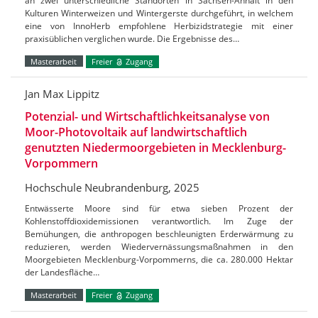
an zwei unterschiedliche Standorten in Sachsen-Anhalt in den
Kulturen Winterweizen und Wintergerste durchgeführt, in welchem
eine von InnoHerb empfohlene Herbizidstrategie mit einer
praxisüblichen verglichen wurde. Die Ergebnisse des…
Masterarbeit
Freier
Zugang
Jan Max Lippitz
Potenzial- und Wirtschaftlichkeitsanalyse von
Moor-Photovoltaik auf landwirtschaftlich
genutzten Niedermoorgebieten in Mecklenburg-
Vorpommern
Hochschule Neubrandenburg, 2025
Entwässerte Moore sind für etwa sieben Prozent der
Kohlenstoffdioxidemissionen verantwortlich. Im Zuge der
Bemühungen, die anthropogen beschleunigten Erderwärmung zu
reduzieren, werden Wiedervernässungsmaßnahmen in den
Moorgebieten Mecklenburg-Vorpommerns, die ca. 280.000 Hektar
der Landesfläche…
Masterarbeit
Freier
Zugang