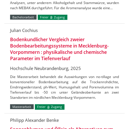
Analysen, unter anderem Alkoholgehalt und Stammwürze, wurden
nach MEBAK durchgeführt. Für die Aromenanalyse wurde eine…
Bachelorarbeit
Freier
Zugang
Julian Cochius
Bodenkundlicher Vergleich zweier
Bodenbearbeitungssysteme in Mecklenburg-
Vorpommern : physikalische und chemische
Parameter im Tiefenverlauf
Hochschule Neubrandenburg, 2025
Die Masterarbeit behandelt die Auswirkungen von no-tillage und
konventioneller Bodenbearbeitung auf die Trockenrohdichte,
Eindringwiderstand, ph-Wert, Humusgehalt und Porenvolumina im
Tiefenverlauf bis -50 cm unter Geländeoberkante an zwei
Standorten im nördlichen Mecklenburg-Vorpommern.
Masterarbeit
Freier
Zugang
Philipp Alexander Benke