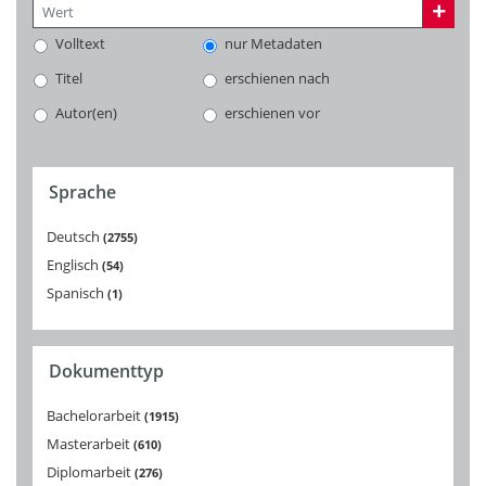
Volltext
nur Metadaten
Titel
erschienen nach
Autor(en)
erschienen vor
Sprache
Deutsch
2755
Englisch
54
Spanisch
1
Dokumenttyp
Bachelorarbeit
1915
Masterarbeit
610
Diplomarbeit
276