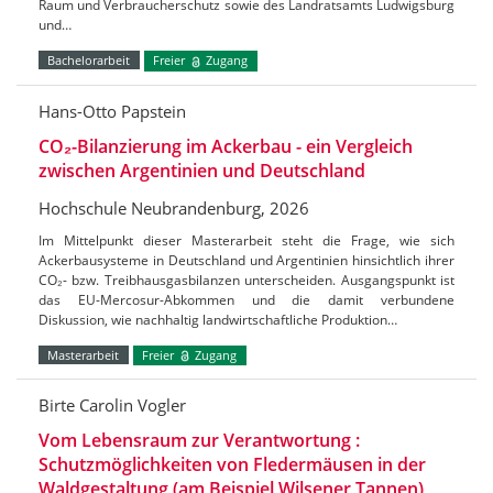
Raum und Verbraucherschutz sowie des Landratsamts Ludwigsburg
und…
Bachelorarbeit
Freier
Zugang
Hans-Otto Papstein
CO₂-Bilanzierung im Ackerbau - ein Vergleich
zwischen Argentinien und Deutschland
Hochschule Neubrandenburg, 2026
Im Mittelpunkt dieser Masterarbeit steht die Frage, wie sich
Ackerbausysteme in Deutschland und Argentinien hinsichtlich ihrer
CO₂- bzw. Treibhausgasbilanzen unterscheiden. Ausgangspunkt ist
das EU-Mercosur-Abkommen und die damit verbundene
Diskussion, wie nachhaltig landwirtschaftliche Produktion…
Masterarbeit
Freier
Zugang
Birte Carolin Vogler
Vom Lebensraum zur Verantwortung :
Schutzmöglichkeiten von Fledermäusen in der
Waldgestaltung (am Beispiel Wilsener Tannen)