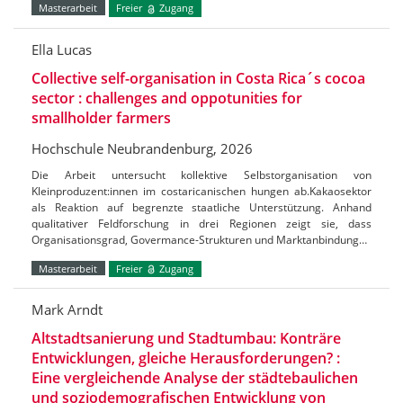
Masterarbeit
Freier
Zugang
Ella Lucas
Collective self-organisation in Costa Rica´s cocoa
sector : challenges and oppotunities for
smallholder farmers
Hochschule Neubrandenburg, 2026
Die Arbeit untersucht kollektive Selbstorganisation von
Kleinproduzent:innen im costaricanischen hungen ab.Kakaosektor
als Reaktion auf begrenzte staatliche Unterstützung. Anhand
qualitativer Feldforschung in drei Regionen zeigt sie, dass
Organisationsgrad, Govermance-Strukturen und Marktanbindung…
Masterarbeit
Freier
Zugang
Mark Arndt
Altstadtsanierung und Stadtumbau: Konträre
Entwicklungen, gleiche Herausforderungen? :
Eine vergleichende Analyse der städtebaulichen
und soziodemografischen Entwicklung von