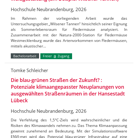
Hochschule Neubrandenburg, 2026
Im Rahmen der vorliegenden Arbeit wurde das
Untersuchungsgebiet „Wilsener Tannen“ hinsichtlich seiner Eignung
als Sommerlebensraum für Fledermäuse analysiert. In
Zusammenarbeit mit der Natura-2000-Station für Fledermäuse
Westmecklenburg wurde das Artenvorkommen von Fledermäusen,
mittels akustischer…
Bachelorarbeit
Freier
Zugang
Tomke Schleicher
Die blau-grünen Straßen der Zukunft? :
Potenziale klimaangepasster Neuplanungen von
ausgewählten Straßenräumen in der Hansestadt
Lübeck
Hochschule Neubrandenburg, 2026
Die Verfehlung des 1,5°C-Ziels wird wahrscheinlicher und die
Risiken des Klimawandels nehmen zu. Das Thema Klimaanpassung
gewinnt zunehmend an Bedeutung. Mit der Simulationssoftware
ENVI-met wird das Potenzial blau-grüner Infrastruktur auf eine